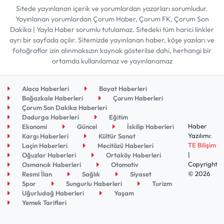
Sitede yayınlanan içerik ve yorumlardan yazarları sorumludur.
Yayınlanan yorumlardan Çorum Haber, Çorum FK, Çorum Son
Dakika | Yayla Haber sorumlu tutulamaz. Sitedeki tüm harici linkler
ayrı bir sayfada açılır. Sitemizde yayınlanan haber, köşe yazıları ve
fotoğraflar izin alınmaksızın kaynak gösterilse dahi, herhangi bir
ortamda kullanılamaz ve yayınlanamaz
Alaca Haberleri
Bayat Haberleri
Boğazkale Haberleri
Çorum Haberleri
Çorum Son Dakika Haberleri
Dodurga Haberleri
Eğitim
Haber
Ekonomi
Güncel
İskilip Haberleri
Yazılımı:
Kargı Haberleri
Kültür Sanat
TE Bilişim
Laçin Haberleri
Mecitözü Haberleri
|
Oğuzlar Haberleri
Ortaköy Haberleri
Copyright
Osmancık Haberleri
Otomotiv
© 2026
Resmi İlan
Sağlık
Siyaset
Spor
Sungurlu Haberleri
Turizm
Uğurludağ Haberleri
Yaşam
Yemek Tarifleri