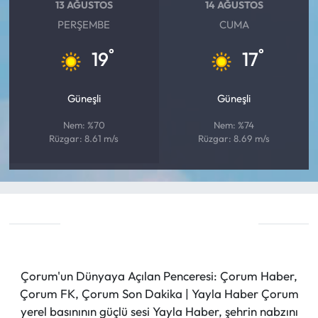
13 AĞUSTOS
14 AĞUSTOS
PERŞEMBE
CUMA
°
°
19
17
Güneşli
Güneşli
Nem: %70
Nem: %74
Rüzgar: 8.61 m/s
Rüzgar: 8.69 m/s
Çorum'un Dünyaya Açılan Penceresi: Çorum Haber,
Çorum FK, Çorum Son Dakika | Yayla Haber Çorum
yerel basınının güçlü sesi Yayla Haber, şehrin nabzını