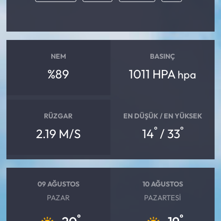
Mecitözü Haberleri
Oğuzlar Haberleri
NEM
BASINÇ
%89
1011 HPA
hpa
Ortaköy Haberleri
Osmancık Haberleri
RÜZGAR
EN DÜŞÜK / EN YÜKSEK
Otomotiv
°
°
2.19 M/S
14
/ 33
Resmi İlan
Resmi Reklam
09 AĞUSTOS
10 AĞUSTOS
PAZAR
PAZARTESI
Sağlık
°
°