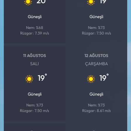
20
19
Siyaset
Güneşli
Güneşli
Spor
Nem: %68
Nem: %73
Sungurlu Haberleri
Rüzgar: 7.39 m/s
Rüzgar: 7.50 m/s
Turizm
11 AĞUSTOS
12 AĞUSTOS
Uğurludağ Haberleri
SALI
ÇARŞAMBA
°
°
19
19
Yaşam
Yayla Haber
Güneşli
Güneşli
Nem: %73
Nem: %73
Yemek Tarifleri
Rüzgar: 7.50 m/s
Rüzgar: 8.61 m/s
Yerel Haberler