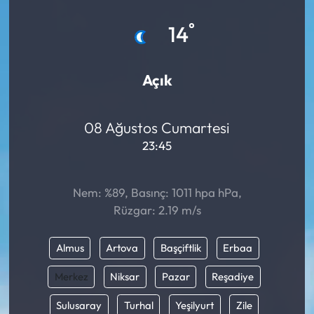
Eğitim
°
14
Ekonomi
Açık
Güncel
08 Ağustos Cumartesi
İskilip Haberleri
23:45
Kargı Haberleri
Nem: %89, Basınç: 1011 hpa hPa,
Kimdir?
Rüzgar: 2.19 m/s
Kültür Sanat
Almus
Artova
Başçiftlik
Erbaa
Laçin Haberleri
Merkez
Niksar
Pazar
Reşadiye
Sulusaray
Turhal
Yeşilyurt
Zile
Magazin