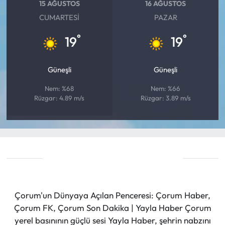
15 AĞUSTOS
16 AĞUSTOS
CUMARTESI
PAZAR
°
°
19
19
Güneşli
Güneşli
Nem: %68
Nem: %66
Rüzgar: 4.89 m/s
Rüzgar: 3.89 m/s
Çorum'un Dünyaya Açılan Penceresi: Çorum Haber,
Çorum FK, Çorum Son Dakika | Yayla Haber Çorum
yerel basınının güçlü sesi Yayla Haber, şehrin nabzını