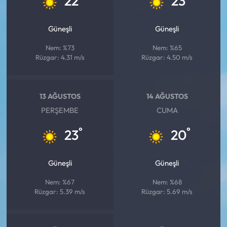
22
23
Siyaset
Güneşli
Güneşli
Spor
Nem: %73
Nem: %65
Sungurlu Haberleri
Rüzgar: 4.31 m/s
Rüzgar: 4.50 m/s
Turizm
13 AĞUSTOS
14 AĞUSTOS
Uğurludağ Haberleri
PERŞEMBE
CUMA
°
°
23
20
Yaşam
Yayla Haber
Güneşli
Güneşli
Nem: %67
Nem: %68
Yemek Tarifleri
Rüzgar: 5.39 m/s
Rüzgar: 5.69 m/s
Yerel Haberler