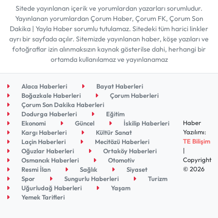
Sitede yayınlanan içerik ve yorumlardan yazarları sorumludur.
Yayınlanan yorumlardan Çorum Haber, Çorum FK, Çorum Son
Dakika | Yayla Haber sorumlu tutulamaz. Sitedeki tüm harici linkler
ayrı bir sayfada açılır. Sitemizde yayınlanan haber, köşe yazıları ve
fotoğraflar izin alınmaksızın kaynak gösterilse dahi, herhangi bir
ortamda kullanılamaz ve yayınlanamaz
Alaca Haberleri
Bayat Haberleri
Boğazkale Haberleri
Çorum Haberleri
Çorum Son Dakika Haberleri
Dodurga Haberleri
Eğitim
Haber
Ekonomi
Güncel
İskilip Haberleri
Yazılımı:
Kargı Haberleri
Kültür Sanat
TE Bilişim
Laçin Haberleri
Mecitözü Haberleri
|
Oğuzlar Haberleri
Ortaköy Haberleri
Copyright
Osmancık Haberleri
Otomotiv
© 2026
Resmi İlan
Sağlık
Siyaset
Spor
Sungurlu Haberleri
Turizm
Uğurludağ Haberleri
Yaşam
Yemek Tarifleri