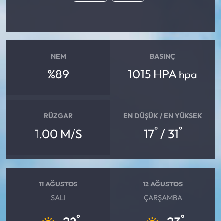
Mecitözü Haberleri
Oğuzlar Haberleri
NEM
BASINÇ
%89
1015 HPA
hpa
Ortaköy Haberleri
Osmancık Haberleri
RÜZGAR
EN DÜŞÜK / EN YÜKSEK
Otomotiv
°
°
1.00 M/S
17
/ 31
Resmi İlan
Resmi Reklam
11 AĞUSTOS
12 AĞUSTOS
SALI
ÇARŞAMBA
Sağlık
°
°