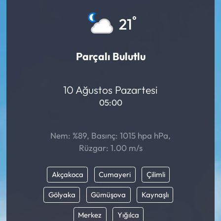
Eğitim
°
21
Ekonomi
Parçalı Bulutlu
Güncel
10 Ağustos Pazartesi
İskilip Haberleri
05:00
Kargı Haberleri
Nem: %89, Basınç: 1015 hpa hPa,
Kimdir?
Rüzgar: 1.00 m/s
Kültür Sanat
Akçakoca
Cumayeri
Çilimli
Laçin Haberleri
Gölyaka
Gümüşova
Kaynaşlı
Merkez
Yığılca
Magazin