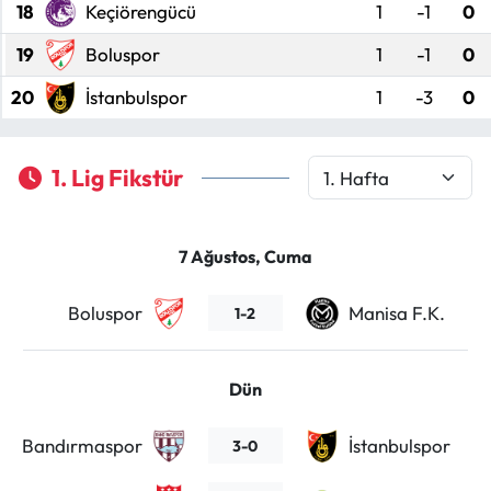
18
Keçiörengücü
1
-1
0
Mecitözü Haberleri
19
Boluspor
1
-1
0
20
İstanbulspor
1
-3
0
Oğuzlar Haberleri
Ortaköy Haberleri
1. Lig Fikstür
Osmancık Haberleri
7 Ağustos, Cuma
Otomotiv
Boluspor
Manisa F.K.
1-2
Resmi İlan
Resmi Reklam
Dün
Sağlık
Bandırmaspor
İstanbulspor
3-0