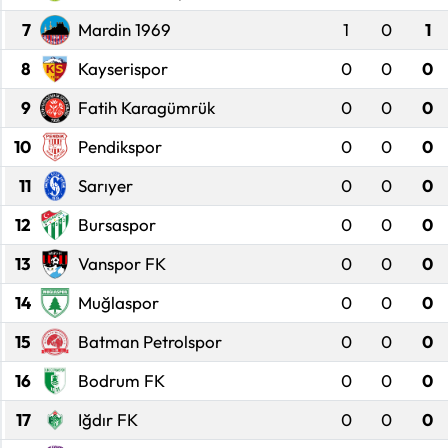
7
Mardin 1969
1
0
1
Eğitim
8
Kayserispor
0
0
0
Ekonomi
9
Fatih Karagümrük
0
0
0
Güncel
10
Pendikspor
0
0
0
11
Sarıyer
0
0
0
İskilip Haberleri
12
Bursaspor
0
0
0
Kargı Haberleri
13
Vanspor FK
0
0
0
Kimdir?
14
Muğlaspor
0
0
0
Kültür Sanat
15
Batman Petrolspor
0
0
0
16
Bodrum FK
0
0
0
Laçin Haberleri
17
Iğdır FK
0
0
0
Magazin