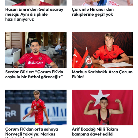
Hasan Emre’den Galatasaray
Çorumlu Hiranur’dan
mesajı: Aynı disiplinle
rakiplerine geçit yok
hazırlanıyoruz
Serdar Gürler: “Çorum FK’da
Markus Karlsbakk Arca Çorum
coşkulu bir futbol göreceğiz”
Fk'da!
Çorum FK’dan orta sahaya
Arif Bozdağ Milli Takım
Norveçli takviye: Markus
kampına davet edildi