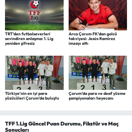
TRT’den futbolseverleri
Arca Çorum FK’dan golcü
sevindiren anlaşma: 1. Lig
takviyesi: Jesús Ramírez
yeniden şifresiz
imzayı attı
Türkiye’nin en iyi para
Çorum’da para ve deaf yüzme
yüzücüleri Çorum’da buluştu
şampiyonaları heyecanı
TFF 1.Lig Güncel Puan Durumu, Fikstür ve Maç
Sonuçları