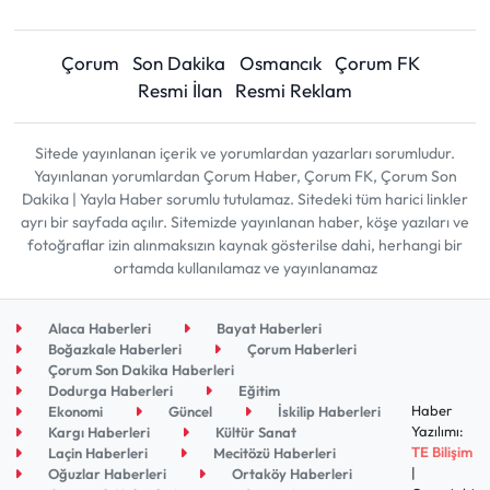
Çorum
Son Dakika
Osmancık
Çorum FK
Resmi İlan
Resmi Reklam
Sitede yayınlanan içerik ve yorumlardan yazarları sorumludur.
Yayınlanan yorumlardan Çorum Haber, Çorum FK, Çorum Son
Dakika | Yayla Haber sorumlu tutulamaz. Sitedeki tüm harici linkler
ayrı bir sayfada açılır. Sitemizde yayınlanan haber, köşe yazıları ve
fotoğraflar izin alınmaksızın kaynak gösterilse dahi, herhangi bir
ortamda kullanılamaz ve yayınlanamaz
Alaca Haberleri
Bayat Haberleri
Boğazkale Haberleri
Çorum Haberleri
Çorum Son Dakika Haberleri
Dodurga Haberleri
Eğitim
Haber
Ekonomi
Güncel
İskilip Haberleri
Yazılımı:
Kargı Haberleri
Kültür Sanat
TE Bilişim
Laçin Haberleri
Mecitözü Haberleri
|
Oğuzlar Haberleri
Ortaköy Haberleri