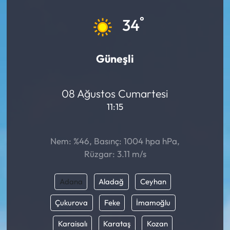
Eğitim
°
34
Ekonomi
Güneşli
Güncel
08 Ağustos Cumartesi
İskilip Haberleri
11:15
Kargı Haberleri
Nem: %46, Basınç: 1004 hpa hPa,
Kimdir?
Rüzgar: 3.11 m/s
Kültür Sanat
Adana
Aladağ
Ceyhan
Laçin Haberleri
Çukurova
Feke
İmamoğlu
Karaisalı
Karataş
Kozan
Magazin