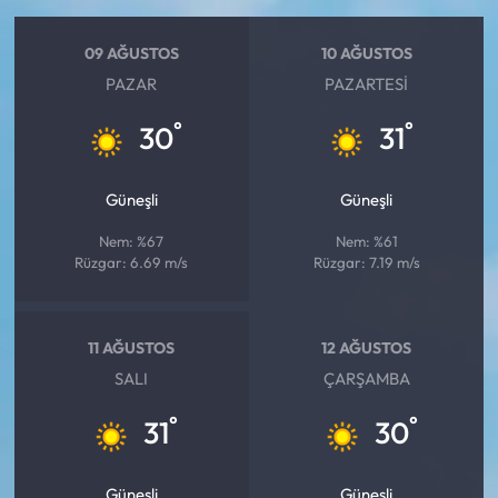
Siyaset
09 AĞUSTOS
10 AĞUSTOS
Spor
PAZAR
PAZARTESI
Sungurlu Haberleri
°
°
30
31
Turizm
Güneşli
Güneşli
Uğurludağ Haberleri
Nem: %67
Nem: %61
Rüzgar: 6.69 m/s
Rüzgar: 7.19 m/s
Yaşam
Yayla Haber
11 AĞUSTOS
12 AĞUSTOS
SALI
ÇARŞAMBA
Yemek Tarifleri
°
°
31
30
Yerel Haberler
Güneşli
Güneşli