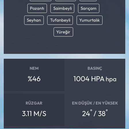
Pozantı
Saimbeyli
Sarıçam
Mecitözü Haberleri
Seyhan
Tufanbeyli
Yumurtalık
Oğuzlar Haberleri
Yüreğir
Ortaköy Haberleri
Osmancık Haberleri
NEM
BASINÇ
Otomotiv
%46
1004 HPA
hpa
Resmi İlan
Resmi Reklam
RÜZGAR
EN DÜŞÜK / EN YÜKSEK
°
°
3.11 M/S
24
/ 38
Sağlık