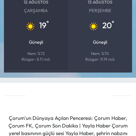
12 AĞUSTOS
13 AĞUSTOS
ÇARŞAMBA
PERŞEMBE
°
°
19
20
Güneşli
Güneşli
Nem: %72
Nem: %70
Rüzgar: 8.11 m/s
Rüzgar: 9.19 m/s
Çorum'un Dünyaya Açılan Penceresi: Çorum Haber,
Çorum FK, Çorum Son Dakika | Yayla Haber Çorum
yerel basınının güçlü sesi Yayla Haber, şehrin nabzını