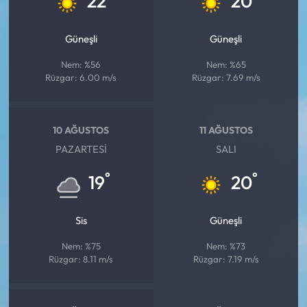
22
20
Siyaset
Güneşli
Güneşli
Spor
Nem: %56
Nem: %65
Sungurlu Haberleri
Rüzgar: 6.00 m/s
Rüzgar: 7.69 m/s
Turizm
10 AĞUSTOS
11 AĞUSTOS
Uğurludağ Haberleri
PAZARTESI
SALI
°
°
19
20
Yaşam
Yayla Haber
Sis
Güneşli
Nem: %75
Nem: %73
Yemek Tarifleri
Rüzgar: 8.11 m/s
Rüzgar: 7.19 m/s
Yerel Haberler