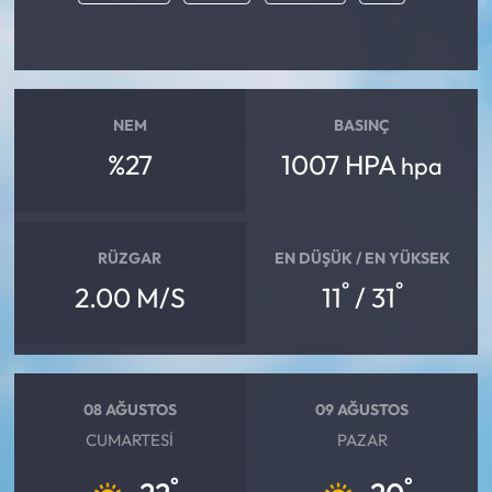
Mecitözü Haberleri
Oğuzlar Haberleri
NEM
BASINÇ
%27
1007 HPA
hpa
Ortaköy Haberleri
Osmancık Haberleri
RÜZGAR
EN DÜŞÜK / EN YÜKSEK
Otomotiv
°
°
2.00 M/S
11
/ 31
Resmi İlan
Resmi Reklam
08 AĞUSTOS
09 AĞUSTOS
CUMARTESI
PAZAR
Sağlık
°
°