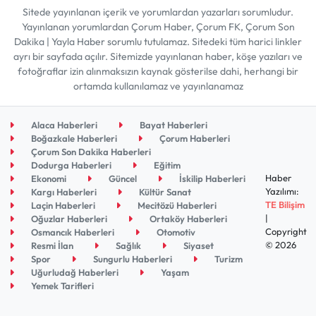
Sitede yayınlanan içerik ve yorumlardan yazarları sorumludur.
Yayınlanan yorumlardan Çorum Haber, Çorum FK, Çorum Son
Dakika | Yayla Haber sorumlu tutulamaz. Sitedeki tüm harici linkler
ayrı bir sayfada açılır. Sitemizde yayınlanan haber, köşe yazıları ve
fotoğraflar izin alınmaksızın kaynak gösterilse dahi, herhangi bir
ortamda kullanılamaz ve yayınlanamaz
Alaca Haberleri
Bayat Haberleri
Boğazkale Haberleri
Çorum Haberleri
Çorum Son Dakika Haberleri
Dodurga Haberleri
Eğitim
Haber
Ekonomi
Güncel
İskilip Haberleri
Yazılımı:
Kargı Haberleri
Kültür Sanat
TE Bilişim
Laçin Haberleri
Mecitözü Haberleri
|
Oğuzlar Haberleri
Ortaköy Haberleri
Copyright
Osmancık Haberleri
Otomotiv
© 2026
Resmi İlan
Sağlık
Siyaset
Spor
Sungurlu Haberleri
Turizm
Uğurludağ Haberleri
Yaşam
Yemek Tarifleri