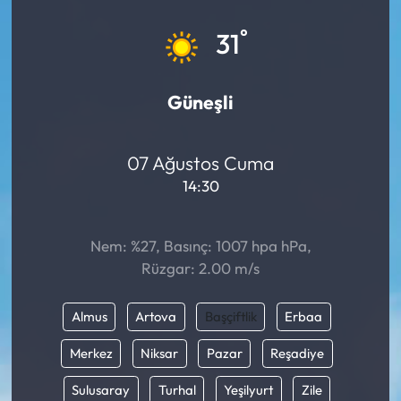
Eğitim
°
31
Ekonomi
Güneşli
Güncel
07 Ağustos Cuma
İskilip Haberleri
14:30
Kargı Haberleri
Nem: %27, Basınç: 1007 hpa hPa,
Kimdir?
Rüzgar: 2.00 m/s
Kültür Sanat
Almus
Artova
Başçiftlik
Erbaa
Laçin Haberleri
Merkez
Niksar
Pazar
Reşadiye
Sulusaray
Turhal
Yeşilyurt
Zile
Magazin