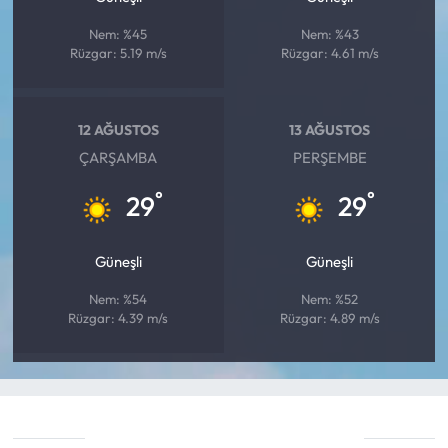
Nem: %45
Nem: %43
Rüzgar: 5.19 m/s
Rüzgar: 4.61 m/s
12 AĞUSTOS
13 AĞUSTOS
ÇARŞAMBA
PERŞEMBE
°
°
29
29
Güneşli
Güneşli
Nem: %54
Nem: %52
Rüzgar: 4.39 m/s
Rüzgar: 4.89 m/s