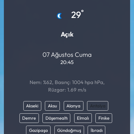
Eğitim
°
29
Ekonomi
Açık
Güncel
07 Ağustos Cuma
İskilip Haberleri
20:45
Kargı Haberleri
Nem: %62, Basınç: 1004 hpa hPa,
Kimdir?
Rüzgar: 1.69 m/s
Kültür Sanat
Akseki
Aksu
Alanya
Antalya
Laçin Haberleri
Demre
Döşemealtı
Elmalı
Finike
Gazipaşa
Gündoğmuş
İbradı
Magazin