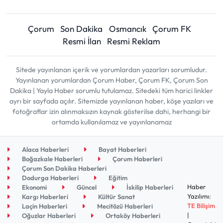
Çorum
Son Dakika
Osmancık
Çorum FK
Resmi İlan
Resmi Reklam
Sitede yayınlanan içerik ve yorumlardan yazarları sorumludur.
Yayınlanan yorumlardan Çorum Haber, Çorum FK, Çorum Son
Dakika | Yayla Haber sorumlu tutulamaz. Sitedeki tüm harici linkler
ayrı bir sayfada açılır. Sitemizde yayınlanan haber, köşe yazıları ve
fotoğraflar izin alınmaksızın kaynak gösterilse dahi, herhangi bir
ortamda kullanılamaz ve yayınlanamaz
Alaca Haberleri
Bayat Haberleri
Boğazkale Haberleri
Çorum Haberleri
Çorum Son Dakika Haberleri
Dodurga Haberleri
Eğitim
Haber
Ekonomi
Güncel
İskilip Haberleri
Yazılımı:
Kargı Haberleri
Kültür Sanat
TE Bilişim
Laçin Haberleri
Mecitözü Haberleri
|
Oğuzlar Haberleri
Ortaköy Haberleri