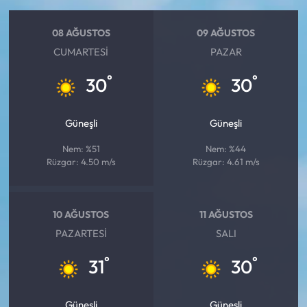
Siyaset
08 AĞUSTOS
09 AĞUSTOS
Spor
CUMARTESI
PAZAR
Sungurlu Haberleri
°
°
30
30
Turizm
Güneşli
Güneşli
Uğurludağ Haberleri
Nem: %51
Nem: %44
Rüzgar: 4.50 m/s
Rüzgar: 4.61 m/s
Yaşam
Yayla Haber
10 AĞUSTOS
11 AĞUSTOS
PAZARTESI
SALI
Yemek Tarifleri
°
°
31
30
Yerel Haberler
Güneşli
Güneşli