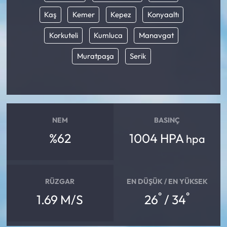
Kaş
Kemer
Kepez
Konyaaltı
Mecitözü Haberleri
Korkuteli
Kumluca
Manavgat
Oğuzlar Haberleri
Muratpaşa
Serik
Ortaköy Haberleri
Osmancık Haberleri
NEM
BASINÇ
Otomotiv
%62
1004 HPA
hpa
Resmi İlan
Resmi Reklam
RÜZGAR
EN DÜŞÜK / EN YÜKSEK
°
°
1.69 M/S
26
/ 34
Sağlık