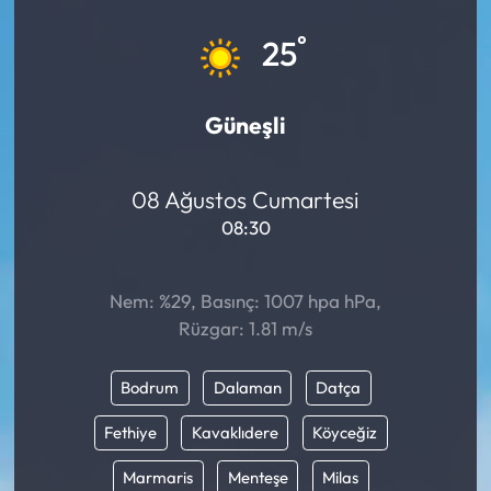
Eğitim
°
25
Ekonomi
Güneşli
Güncel
08 Ağustos Cumartesi
İskilip Haberleri
08:30
Kargı Haberleri
Nem: %29, Basınç: 1007 hpa hPa,
Kimdir?
Rüzgar: 1.81 m/s
Kültür Sanat
Bodrum
Dalaman
Datça
Laçin Haberleri
Fethiye
Kavaklıdere
Köyceğiz
Marmaris
Menteşe
Milas
Magazin