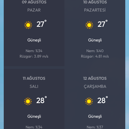
Siyaset
09 AĞUSTOS
10 AĞUSTOS
PAZAR
PAZARTESI
Spor
°
°
27
27
Sungurlu Haberleri
Güneşli
Güneşli
Turizm
Nem: %34
Nem: %40
Rüzgar: 3.89 m/s
Rüzgar: 4.81 m/s
Uğurludağ Haberleri
Yaşam
11 AĞUSTOS
12 AĞUSTOS
SALI
ÇARŞAMBA
Yayla Haber
°
°
28
28
Yemek Tarifleri
Güneşli
Güneşli
Yerel Haberler
Nem: %34
Nem: %37