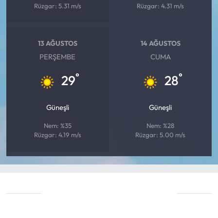
Rüzgar: 5.31 m/s
Rüzgar: 4.31 m/s
13 AĞUSTOS
14 AĞUSTOS
PERŞEMBE
CUMA
°
°
29
28
Güneşli
Güneşli
Nem: %35
Nem: %28
Rüzgar: 4.19 m/s
Rüzgar: 5.00 m/s