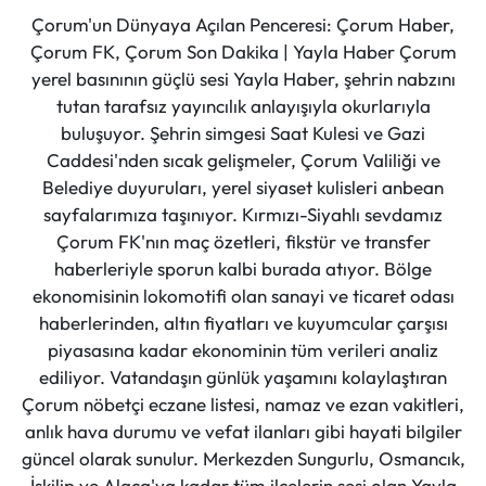
Çorum'un Dünyaya Açılan Penceresi: Çorum Haber,
Çorum FK, Çorum Son Dakika | Yayla Haber Çorum
yerel basınının güçlü sesi Yayla Haber, şehrin nabzını
tutan tarafsız yayıncılık anlayışıyla okurlarıyla
buluşuyor. Şehrin simgesi Saat Kulesi ve Gazi
Caddesi'nden sıcak gelişmeler, Çorum Valiliği ve
Belediye duyuruları, yerel siyaset kulisleri anbean
sayfalarımıza taşınıyor. Kırmızı-Siyahlı sevdamız
Çorum FK'nın maç özetleri, fikstür ve transfer
haberleriyle sporun kalbi burada atıyor. Bölge
ekonomisinin lokomotifi olan sanayi ve ticaret odası
haberlerinden, altın fiyatları ve kuyumcular çarşısı
piyasasına kadar ekonominin tüm verileri analiz
ediliyor. Vatandaşın günlük yaşamını kolaylaştıran
Çorum nöbetçi eczane listesi, namaz ve ezan vakitleri,
anlık hava durumu ve vefat ilanları gibi hayati bilgiler
güncel olarak sunulur. Merkezden Sungurlu, Osmancık,
İskilip ve Alaca'ya kadar tüm ilçelerin sesi olan Yayla