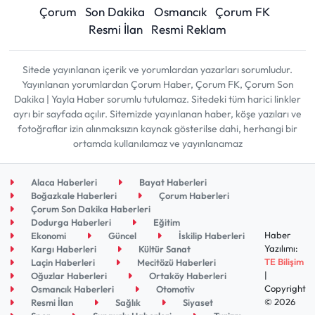
Çorum
Son Dakika
Osmancık
Çorum FK
Resmi İlan
Resmi Reklam
Sitede yayınlanan içerik ve yorumlardan yazarları sorumludur.
Yayınlanan yorumlardan Çorum Haber, Çorum FK, Çorum Son
Dakika | Yayla Haber sorumlu tutulamaz. Sitedeki tüm harici linkler
ayrı bir sayfada açılır. Sitemizde yayınlanan haber, köşe yazıları ve
fotoğraflar izin alınmaksızın kaynak gösterilse dahi, herhangi bir
ortamda kullanılamaz ve yayınlanamaz
Alaca Haberleri
Bayat Haberleri
Boğazkale Haberleri
Çorum Haberleri
Çorum Son Dakika Haberleri
Dodurga Haberleri
Eğitim
Haber
Ekonomi
Güncel
İskilip Haberleri
Yazılımı:
Kargı Haberleri
Kültür Sanat
TE Bilişim
Laçin Haberleri
Mecitözü Haberleri
|
Oğuzlar Haberleri
Ortaköy Haberleri
Copyright
Osmancık Haberleri
Otomotiv
© 2026
Resmi İlan
Sağlık
Siyaset