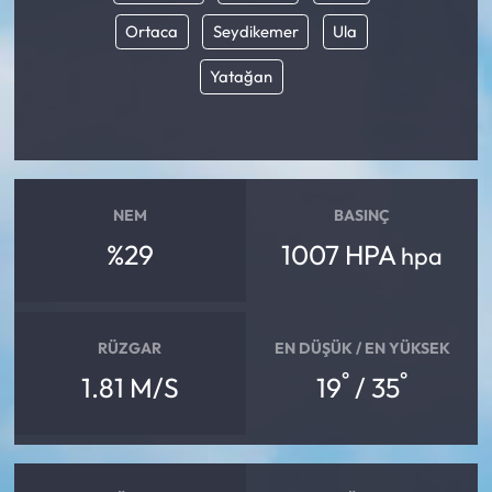
Ortaca
Seydikemer
Ula
Mecitözü Haberleri
Yatağan
Oğuzlar Haberleri
Ortaköy Haberleri
NEM
BASINÇ
Osmancık Haberleri
%29
1007 HPA
hpa
Otomotiv
Resmi İlan
RÜZGAR
EN DÜŞÜK / EN YÜKSEK
°
°
1.81 M/S
19
/ 35
Resmi Reklam
Sağlık