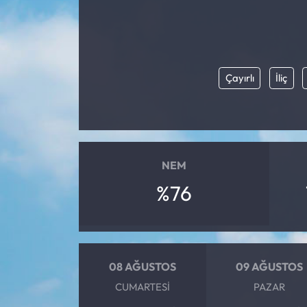
Eğitim
Ekonomi
Çayırlı
İliç
Güncel
İskilip Haberleri
Kargı Haberleri
NEM
%76
Kimdir?
Kültür Sanat
08 AĞUSTOS
09 AĞUSTOS
Laçin Haberleri
CUMARTESI
PAZAR
Magazin