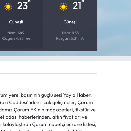
°
°
23
21
Güneşli
Güneşli
Nem: %49
Nem: %58
Rüzgar: 4.89 m/s
Rüzgar: 5.31 m/s
 yerel basınının güçlü sesi Yayla Haber,
ve Gazi Caddesi'nden sıcak gelişmeler, Çorum
evdamız Çorum FK'nın maç özetleri, fikstür ve
t odası haberlerinden, altın fiyatları ve
 kolaylaştıran Çorum nöbetçi eczane listesi,