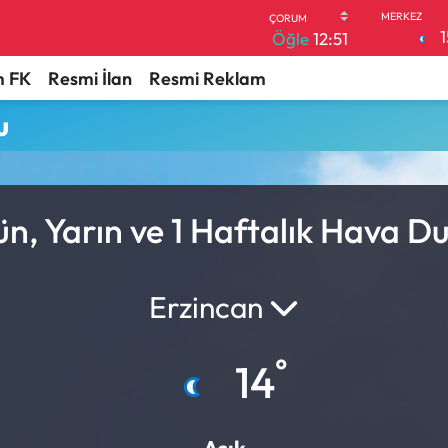
1
Öğle
12:51
 FK
Resmi İlan
Resmi Reklam
u
n, Yarın ve 1 Haftalık Hava 
Erzincan
°
14