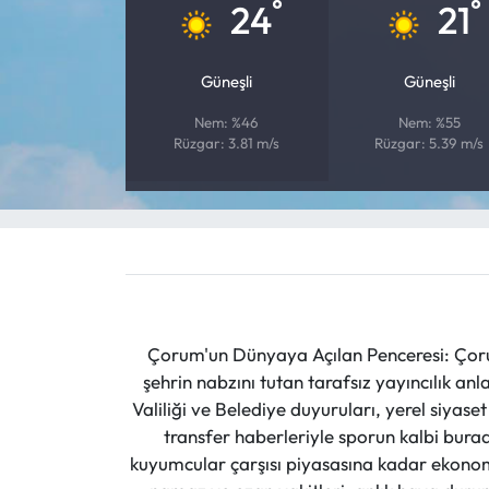
°
°
24
21
Mecitözü Haberleri
Güneşli
Güneşli
Oğuzlar Haberleri
Nem: %46
Nem: %55
Rüzgar: 3.81 m/s
Rüzgar: 5.39 m/s
Ortaköy Haberleri
Osmancık Haberleri
Otomotiv
Resmi İlan
Çorum'un Dünyaya Açılan Penceresi: Çoru
şehrin nabzını tutan tarafsız yayıncılık an
Resmi Reklam
Valiliği ve Belediye duyuruları, yerel siyas
transfer haberleriyle sporun kalbi burad
Sağlık
kuyumcular çarşısı piyasasına kadar ekonomi