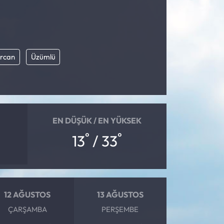
ercan
Üzümlü
EN DÜŞÜK / EN YÜKSEK
°
°
13
/ 33
12 AĞUSTOS
13 AĞUSTOS
ÇARŞAMBA
PERŞEMBE