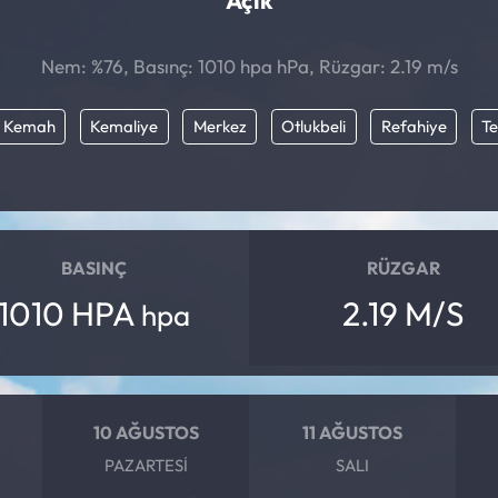
Açık
Nem: %76, Basınç: 1010 hpa hPa, Rüzgar: 2.19 m/s
Kemah
Kemaliye
Merkez
Otlukbeli
Refahiye
T
BASINÇ
RÜZGAR
1010 HPA
2.19 M/S
hpa
10 AĞUSTOS
11 AĞUSTOS
PAZARTESI
SALI