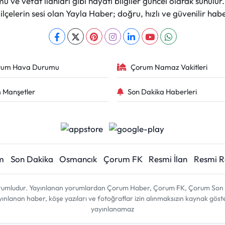
 ve vefat ilanları gibi hayati bilgiler güncel olarak sunulu
çelerin sesi olan Yayla Haber; doğru, hızlı ve güvenilir haber
rum Hava Durumu
Çorum Namaz Vakitleri
 Manşetler
Son Dakika Haberleri
m
Son Dakika
Osmancık
Çorum FK
Resmi İlan
Resmi 
sorumludur. Yayınlanan yorumlardan Çorum Haber, Çorum FK, Çorum Son D
 yayınlanan haber, köşe yazıları ve fotoğraflar izin alınmaksızın kaynak gös
yayınlanamaz