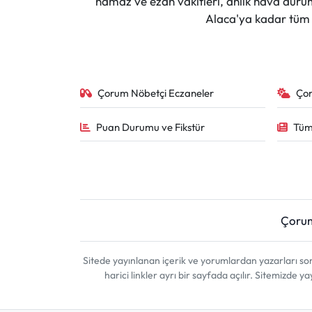
namaz ve ezan vakitleri, anlık hava durumu
Siyaset
Alaca'ya kadar tüm il
Spor
Sungurlu Haberleri
Çorum Nöbetçi Eczaneler
Ço
Turizm
Puan Durumu ve Fikstür
Tüm
Uğurludağ Haberleri
Yaşam
Yayla Haber
Çoru
Yemek Tarifleri
Sitede yayınlanan içerik ve yorumlardan yazarları 
harici linkler ayrı bir sayfada açılır. Sitemizde
Yerel Haberler