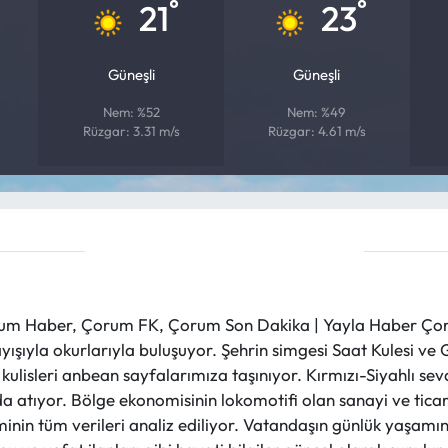
°
°
21
23
Güneşli
Güneşli
Nem: %52
Nem: %49
Rüzgar: 3.31 m/s
Rüzgar: 4.61 m/s
m Haber, Çorum FK, Çorum Son Dakika | Yayla Haber Çorum
layışıyla okurlarıyla buluşuyor. Şehrin simgesi Saat Kulesi 
et kulisleri anbean sayfalarımıza taşınıyor. Kırmızı-Siyahlı s
a atıyor. Bölge ekonomisinin lokomotifi olan sanayi ve ticare
nin tüm verileri analiz ediliyor. Vatandaşın günlük yaşamını