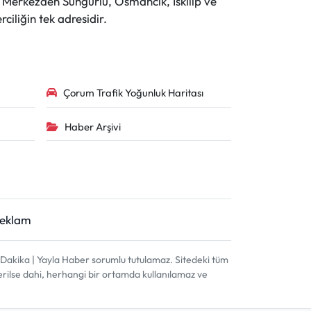
r. Merkezden Sungurlu, Osmancık, İskilip ve
ciliğin tek adresidir.
Çorum Trafik Yoğunluk Haritası
Haber Arşivi
Reklam
akika | Yayla Haber sorumlu tutulamaz. Sitedeki tüm
terilse dahi, herhangi bir ortamda kullanılamaz ve