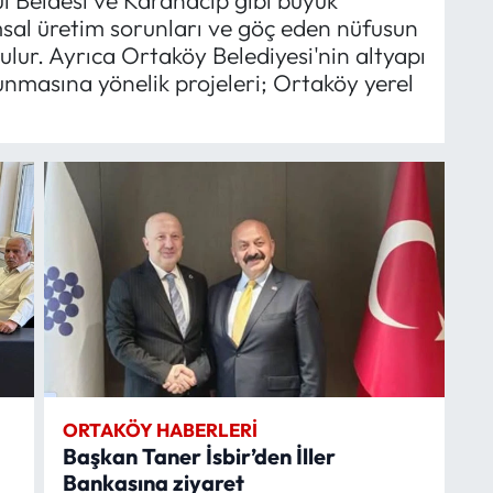
ul Beldesi ve Karahacip gibi büyük
msal üretim sorunları ve göç eden nüfusun
ulur. Ayrıca Ortaköy Belediyesi'nin altyapı
runmasına yönelik projeleri; Ortaköy yerel
ORTAKÖY HABERLERI
Başkan Taner İsbir’den İller
Bankasına ziyaret