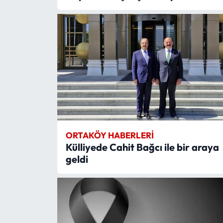
Siyaset
Spor
Sungurlu Haberleri
Turizm
Uğurludağ Haberleri
Yaşam
ORTAKÖY HABERLERI
Külliyede Cahit Bağcı ile bir araya
Yayla Haber
geldi
Yemek Tarifleri
Yerel Haberler