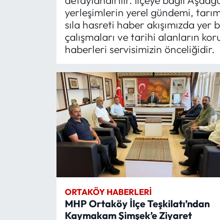
detaylandırılır. İlçeye bağlı Aşdağ
yerleşimlerin yerel gündemi, tarı
Mecitözü Haberleri
sıla hasreti haber akışımızda yer b
çalışmaları ve tarihi alanların ko
Oğuzlar Haberleri
haberleri servisimizin önceliğidir.
Ortaköy Haberleri
Osmancık Haberleri
Otomotiv
Resmi İlan
Resmi Reklam
ORTAKÖY HABERLERI
Sağlık
MHP Ortaköy İlçe Teşkilatı’ndan
Kaymakam Şimşek’e Ziyaret