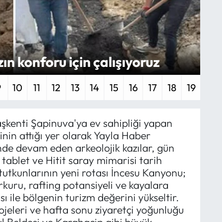
zın konforu için çalışıyoruz
Or
9
10
11
12
13
14
15
16
17
18
19
aşkenti Şapinuva'ya ev sahipliği yapan
inin attığı yer olarak Yayla Haber
nde devam eden arkeolojik kazılar, gün
ı tablet ve Hitit saray mimarisi tarih
utkunlarının yeni rotası İncesu Kanyonu;
kuru, rafting potansiyeli ve kayalara
ile bölgenin turizm değerini yükseltir.
jeleri ve hafta sonu ziyaretçi yoğunluğu