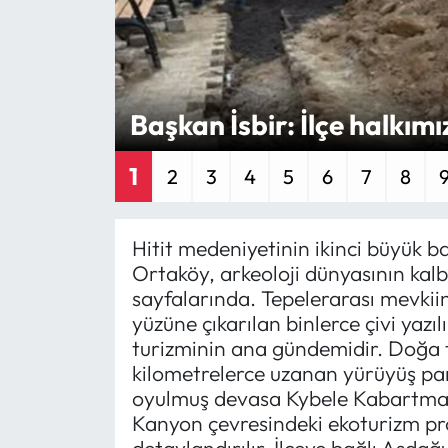
Eğitim
Ekonomi
Başkan İsbir: İlçe halkımı
Güncel
1
2
3
4
5
6
7
8
İskilip Haberleri
Kargı Haberleri
Hitit medeniyetinin ikinci büyük b
Ortaköy, arkeoloji dünyasının kalb
Kimdir?
sayfalarında. Tepelerarası mevkii
yüzüne çıkarılan binlerce çivi yazıl
Kültür Sanat
turizminin ana gündemidir. Doğa t
kilometrelerce uzanan yürüyüş par
Laçin Haberleri
oyulmuş devasa Kybele Kabartması 
Kanyon çevresindeki ekoturizm pro
Magazin