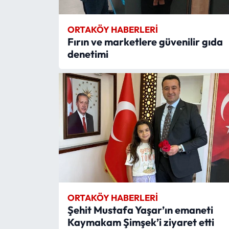
ORTAKÖY HABERLERI
Fırın ve marketlere güvenilir gıda
denetimi
ORTAKÖY HABERLERI
Şehit Mustafa Yaşar’ın emaneti
Kaymakam Şimşek’i ziyaret etti