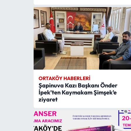
ORTAKÖY HABERLERI
Şapinuva Kazı Başkanı Önder
İpek’ten Kaymakam Şimşek’e
ziyaret