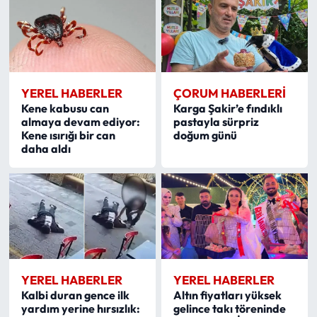
Siyaset
Spor
Sungurlu Haberleri
YEREL HABERLER
ÇORUM HABERLERI
Kene kabusu can
Karga Şakir’e fındıklı
Turizm
almaya devam ediyor:
pastayla sürpriz
Kene ısırığı bir can
doğum günü
daha aldı
Uğurludağ Haberleri
Yaşam
Yayla Haber
Yemek Tarifleri
YEREL HABERLER
YEREL HABERLER
Yerel Haberler
Kalbi duran gence ilk
Altın fiyatları yüksek
yardım yerine hırsızlık:
gelince takı töreninde