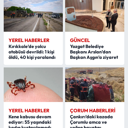
YEREL HABERLER
GÜNCEL
Kırıkkale’de yolcu
Yozgat Belediye
otobüsü devrildi: 1 kişi
Başkanı Arslan’dan
öldü, 40 kişi yaralandı
Başkan Aşgın’a ziyaret
YEREL HABERLER
ÇORUM HABERLERI
Kene kabusu devam
Çankırı’daki kazada
ediyor: 55 yaşındaki
Çorumlu amca ve
kadın kurtarılamadı
yeğen hayatını