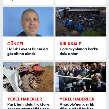
GÜNCEL
KIRIKKALE
Haluk Levent Bursa'da
Çorum yolunda korku
gözaltına alındı
dolu anlar
YEREL HABERLER
YEREL HABERLER
Park halindeki traktöre
Anadolu'nun asırlık
çarpan otomobilde can
düğün adeti bu kez