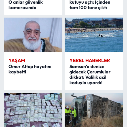
O anlar güvenlik
kutuyu açtı: İçinden
kamerasında
tam 100 tane çıktı
YAŞAM
YEREL HABERLER
Ömer Altop hayatını
Samsun'a denize
kaybetti
gidecek Çorumlular
dikkat: Valilik acil
koduyla uyardı!