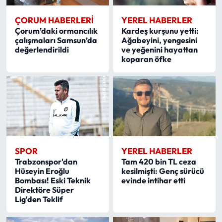
ÇORUM HABERLERI
YEREL HABERLER
Çorum’daki ormancılık
Kardeş kurşunu yetti:
çalışmaları Samsun’da
Ağabeyini, yengesini
değerlendirildi
ve yeğenini hayattan
koparan öfke
SPOR
YEREL HABERLER
Trabzonspor'dan
Tam 420 bin TL ceza
Hüseyin Eroğlu
kesilmişti: Genç sürücü
Bombası! Eski Teknik
evinde intihar etti
Direktöre Süper
Lig'den Teklif