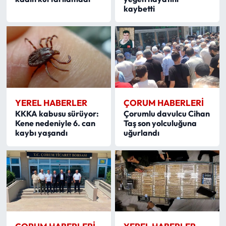
kaybetti
YEREL HABERLER
ÇORUM HABERLERI
KKKA kabusu sürüyor:
Çorumlu davulcu Cihan
Kene nedeniyle 6. can
Taş son yolculuğuna
kaybı yaşandı
uğurlandı