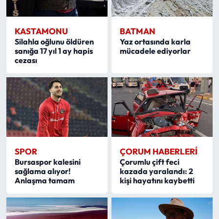
KASTAMONU
BATMAN
Silahla oğlunu öldüren
Yaz ortasında karla
sanığa 17 yıl 1 ay hapis
mücadele ediyorlar
cezası
SPOR
ÇORUM HABERLERI
Bursaspor kalesini
Çorumlu çift feci
sağlama alıyor!
kazada yaralandı: 2
Anlaşma tamam
kişi hayatını kaybetti