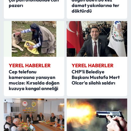
pazarı
damat yakınlarına ter
döktürdü
YEREL HABERLER
YEREL HABERLER
Cep telefonu
CHP'li Belediye
kamerasına yansıyan
Başkanı Mustafa Mert
mucize: Kırsalda doğan
Olcar'a silahlı saldırı
kuzuya kangal anneliği