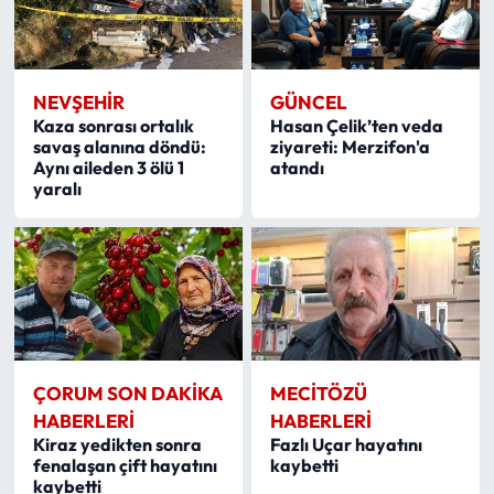
NEVŞEHIR
GÜNCEL
Kaza sonrası ortalık
Hasan Çelik’ten veda
savaş alanına döndü:
ziyareti: Merzifon'a
Aynı aileden 3 ölü 1
atandı
yaralı
ÇORUM SON DAKIKA
MECITÖZÜ
HABERLERI
HABERLERI
Kiraz yedikten sonra
Fazlı Uçar hayatını
fenalaşan çift hayatını
kaybetti
kaybetti