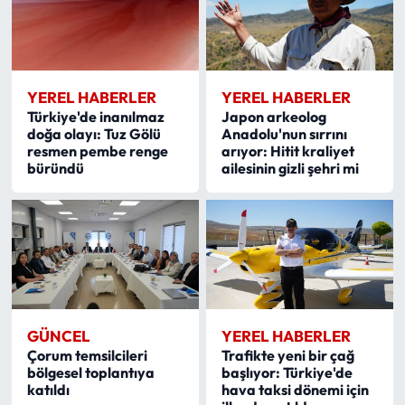
YEREL HABERLER
YEREL HABERLER
Türkiye'de inanılmaz
Japon arkeolog
doğa olayı: Tuz Gölü
Anadolu'nun sırrını
resmen pembe renge
arıyor: Hitit kraliyet
büründü
ailesinin gizli şehri mi
GÜNCEL
YEREL HABERLER
Çorum temsilcileri
Trafikte yeni bir çağ
bölgesel toplantıya
başlıyor: Türkiye'de
katıldı
hava taksi dönemi için