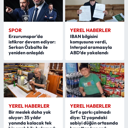
SPOR
YEREL HABERLER
Erzurumspor'da
IBAN bilgisini
istikrar devam ediyor:
komşusuna verdi,
Serkan Özbalta ile
Interpol aramasıyla
yeniden anlaşıldı
ABD’de yakalandı
YEREL HABERLER
YEREL HABERLER
Bir meslek daha yok
Sırf o şarkı çalmadı
oluyor: 35 yıldır
diye: 12 yaşındaki
yanında kalacak tek
sabiyi düğün ortasında