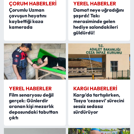
ÇORUM HABERLERI
YEREL HABERLER
Çorumlu Uzman
Damat neye uğradığını
Mecitözü Haberleri
çavuşun hayatını
şaşırdı! Takı
kaybettiği kaza
merasiminde gelen
kamerada
hediye salondakileri
Oğuzlar Haberleri
güldürdü!
Ortaköy Haberleri
Osmancık Haberleri
Otomotiv
YEREL HABERLER
KARGI HABERLERI
Resmi İlan
Film senaryosu değil
Kargı'da tartışılırken,
gerçek: Günlerdir
Tosya ‘cezaevi’ sürecini
Resmi Reklam
aranan kişi mezarlık
sessiz sedasız
deposundaki tabuttan
sürdürüyor
çıktı
Sağlık