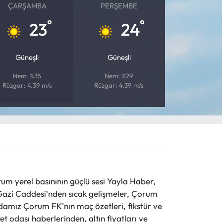
ÇARŞAMBA
PERŞEMBE
°
°
23
24
Güneşli
Güneşli
Nem: %35
Nem: %29
Rüzgar: 4.39 m/s
Rüzgar: 4.39 m/s
 yerel basınının güçlü sesi Yayla Haber,
ve Gazi Caddesi'nden sıcak gelişmeler, Çorum
evdamız Çorum FK'nın maç özetleri, fikstür ve
t odası haberlerinden, altın fiyatları ve