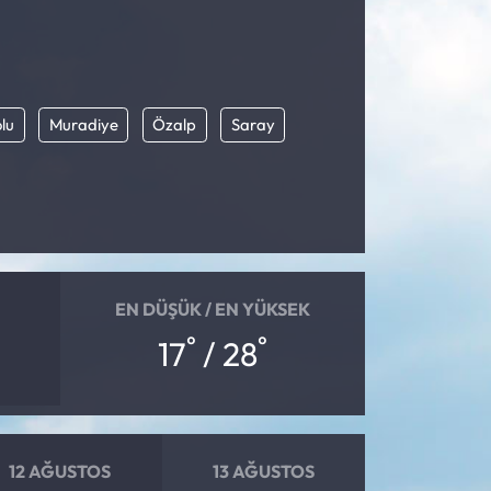
lu
Muradiye
Özalp
Saray
EN DÜŞÜK / EN YÜKSEK
°
°
17
/ 28
12 AĞUSTOS
13 AĞUSTOS