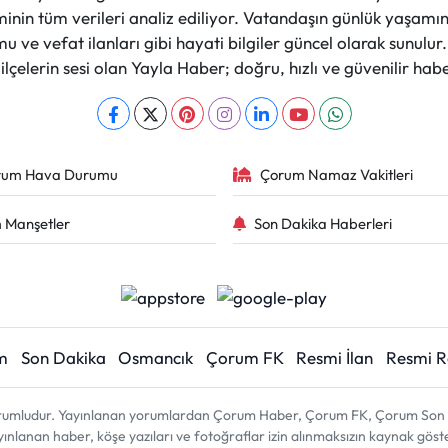
nin tüm verileri analiz ediliyor. Vatandaşın günlük yaşamını
 ve vefat ilanları gibi hayati bilgiler güncel olarak sunulu
çelerin sesi olan Yayla Haber; doğru, hızlı ve güvenilir haber
rum Hava Durumu
Çorum Namaz Vakitleri
 Manşetler
Son Dakika Haberleri
m
Son Dakika
Osmancık
Çorum FK
Resmi İlan
Resmi 
sorumludur. Yayınlanan yorumlardan Çorum Haber, Çorum FK, Çorum Son D
 yayınlanan haber, köşe yazıları ve fotoğraflar izin alınmaksızın kaynak gös