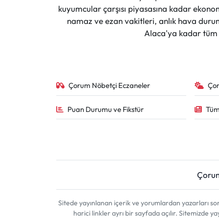
Siyaset
kuyumcular çarşısı piyasasına kadar ekonomi
namaz ve ezan vakitleri, anlık hava durumu
Spor
Alaca'ya kadar tüm il
Sungurlu Haberleri
Turizm
Çorum Nöbetçi Eczaneler
Ço
Uğurludağ Haberleri
Puan Durumu ve Fikstür
Tüm
Yaşam
Yayla Haber
Çoru
Yemek Tarifleri
Yerel Haberler
Sitede yayınlanan içerik ve yorumlardan yazarları 
harici linkler ayrı bir sayfada açılır. Sitemizde