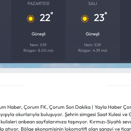
PAZARTESI
SALI
°
°
22
23
Güneşli
Güneşli
Nem: %39
Nem: %39
Rüzgar: 8.00 m/s
Rüzgar: 4.39 m/s
m Haber, Çorum FK, Çorum Son Dakika | Yayla Haber Çorum
layışıyla okurlarıyla buluşuyor. Şehrin simgesi Saat Kulesi 
et kulisleri anbean sayfalarımıza taşınıyor. Kırmızı-Siyahlı s
a atıyor. Bölge ekonomisinin lokomotifi olan sanayi ve ticare