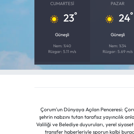
CUMARTESI
PAZAR
°
°
Mecitözü Haberleri
23
24
Oğuzlar Haberleri
Güneşli
Güneşli
Ortaköy Haberleri
Nem: %40
Nem: %34
Rüzgar: 5.11 m/s
Rüzgar: 5.69 m/s
Osmancık Haberleri
Otomotiv
Resmi İlan
Resmi Reklam
Çorum'un Dünyaya Açılan Penceresi: Çoru
şehrin nabzını tutan tarafsız yayıncılık an
Sağlık
Valiliği ve Belediye duyuruları, yerel siyas
transfer haberleriyle sporun kalbi burad