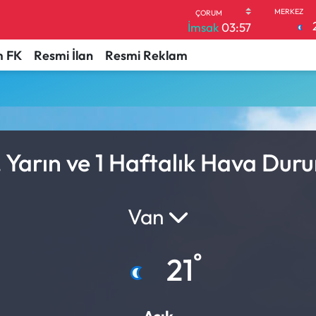
İmsak
03:57
 FK
Resmi İlan
Resmi Reklam
 Yarın ve 1 Haftalık Hava Dur
Van
°
21