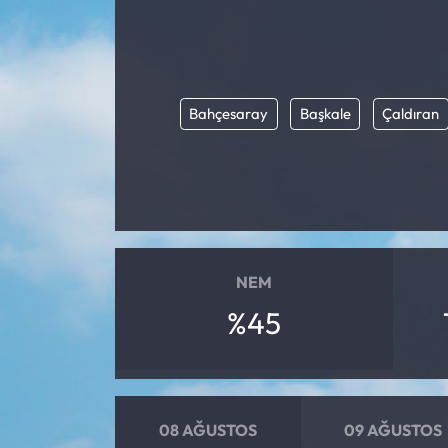
Eğitim
Ekonomi
Bahçesaray
Başkale
Çaldıran
Güncel
İskilip Haberleri
Kargı Haberleri
NEM
Kimdir?
%45
Kültür Sanat
Laçin Haberleri
08 AĞUSTOS
09 AĞUSTOS
Magazin