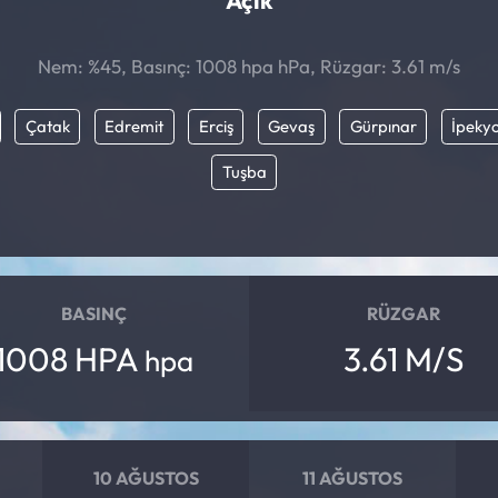
Açık
Nem: %45, Basınç: 1008 hpa hPa, Rüzgar: 3.61 m/s
Çatak
Edremit
Erciş
Gevaş
Gürpınar
İpekyo
Tuşba
BASINÇ
RÜZGAR
1008 HPA
3.61 M/S
hpa
10 AĞUSTOS
11 AĞUSTOS