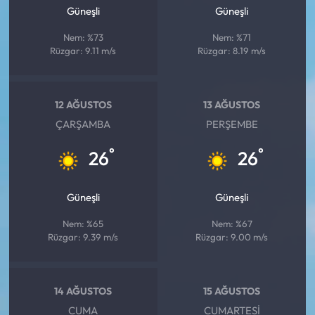
Siyaset
Güneşli
Güneşli
Nem: %73
Nem: %71
Spor
Rüzgar: 9.11 m/s
Rüzgar: 8.19 m/s
Sungurlu Haberleri
12 AĞUSTOS
13 AĞUSTOS
Turizm
ÇARŞAMBA
PERŞEMBE
Uğurludağ Haberleri
°
°
26
26
Yaşam
Güneşli
Güneşli
Yayla Haber
Nem: %65
Nem: %67
Rüzgar: 9.39 m/s
Rüzgar: 9.00 m/s
Yemek Tarifleri
Yerel Haberler
14 AĞUSTOS
15 AĞUSTOS
CUMA
CUMARTESI