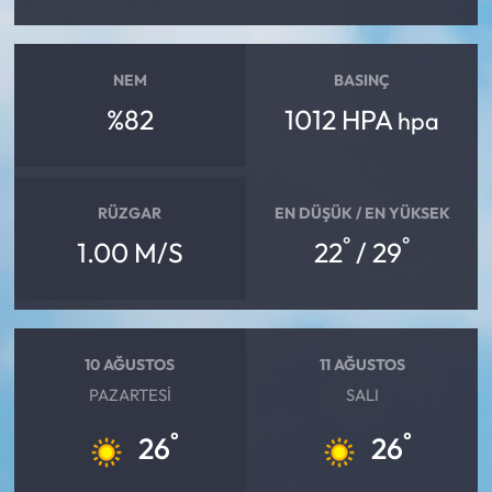
Mecitözü Haberleri
NEM
BASINÇ
Oğuzlar Haberleri
%82
1012 HPA
hpa
Ortaköy Haberleri
RÜZGAR
EN DÜŞÜK / EN YÜKSEK
Osmancık Haberleri
°
°
1.00 M/S
22
/ 29
Otomotiv
Resmi İlan
10 AĞUSTOS
11 AĞUSTOS
Resmi Reklam
PAZARTESI
SALI
°
°
26
26
Sağlık