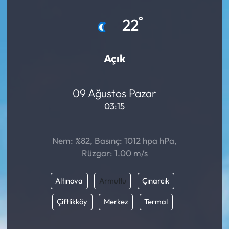
Eğitim
°
22
Ekonomi
Açık
Güncel
09 Ağustos Pazar
İskilip Haberleri
03:15
Kargı Haberleri
Nem: %82, Basınç: 1012 hpa hPa,
Kimdir?
Rüzgar: 1.00 m/s
Kültür Sanat
Altınova
Armutlu
Çınarcık
Laçin Haberleri
Çiftlikköy
Merkez
Termal
Magazin