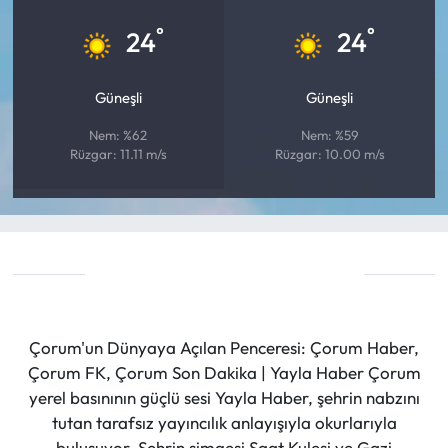
°
°
24
24
Güneşli
Güneşli
Nem: %62
Nem: %59
Rüzgar: 11.11 m/s
Rüzgar: 10.00 m/s
Çorum'un Dünyaya Açılan Penceresi: Çorum Haber,
Çorum FK, Çorum Son Dakika | Yayla Haber Çorum
yerel basınının güçlü sesi Yayla Haber, şehrin nabzını
tutan tarafsız yayıncılık anlayışıyla okurlarıyla
buluşuyor. Şehrin simgesi Saat Kulesi ve Gazi