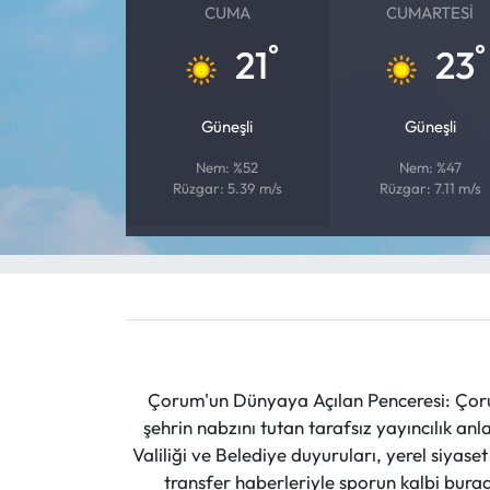
CUMA
CUMARTESI
°
°
Mecitözü Haberleri
21
23
Oğuzlar Haberleri
Güneşli
Güneşli
Ortaköy Haberleri
Nem: %52
Nem: %47
Rüzgar: 5.39 m/s
Rüzgar: 7.11 m/s
Osmancık Haberleri
Otomotiv
Resmi İlan
Resmi Reklam
Çorum'un Dünyaya Açılan Penceresi: Çoru
şehrin nabzını tutan tarafsız yayıncılık an
Sağlık
Valiliği ve Belediye duyuruları, yerel siyas
transfer haberleriyle sporun kalbi burad