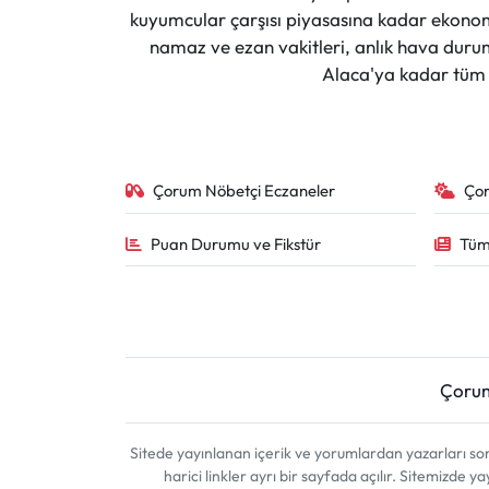
Siyaset
kuyumcular çarşısı piyasasına kadar ekonomi
namaz ve ezan vakitleri, anlık hava durumu
Spor
Alaca'ya kadar tüm il
Sungurlu Haberleri
Turizm
Çorum Nöbetçi Eczaneler
Ço
Uğurludağ Haberleri
Puan Durumu ve Fikstür
Tüm
Yaşam
Yayla Haber
Çoru
Yemek Tarifleri
Yerel Haberler
Sitede yayınlanan içerik ve yorumlardan yazarları 
harici linkler ayrı bir sayfada açılır. Sitemizde