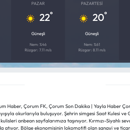
PAZAR
PAZARTESI
°
°
22
20
Güneşli
Güneşli
Nem: %46
Nem: %61
Rüzgar: 7.11 m/s
Rüzgar: 8.11 m/s
m Haber, Çorum FK, Çorum Son Dakika | Yayla Haber Çorum
layışıyla okurlarıyla buluşuyor. Şehrin simgesi Saat Kulesi 
et kulisleri anbean sayfalarımıza taşınıyor. Kırmızı-Siyahlı s
a atıyor. Bölge ekonomisinin lokomotifi olan sanayi ve ticare