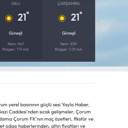
SALI
ÇARŞAMBA
°
°
21
21
Güneşli
Güneşli
Nem: %61
Nem: %59
Rüzgar: 7.11 m/s
Rüzgar: 7.31 m/s
 yerel basınının güçlü sesi Yayla Haber,
ve Gazi Caddesi'nden sıcak gelişmeler, Çorum
evdamız Çorum FK'nın maç özetleri, fikstür ve
t odası haberlerinden, altın fiyatları ve