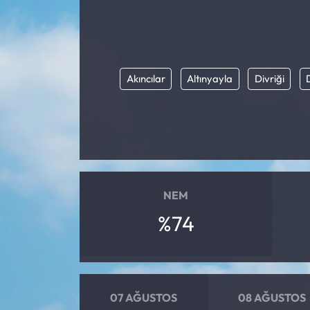
Eğitim
Ekonomi
Akıncılar
Altınyayla
Divriği
Güncel
İskilip Haberleri
Kargı Haberleri
NEM
Kimdir?
%74
Kültür Sanat
Laçin Haberleri
07 AĞUSTOS
08 AĞUSTOS
Magazin