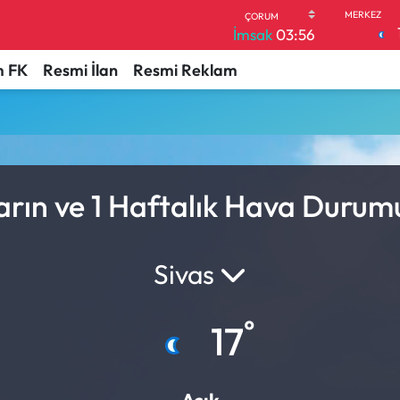
İmsak
03:56
 FK
Resmi İlan
Resmi Reklam
arın ve 1 Haftalık Hava Durum
Sivas
°
17