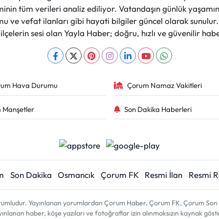
nin tüm verileri analiz ediliyor. Vatandaşın günlük yaşamını
 ve vefat ilanları gibi hayati bilgiler güncel olarak sunulu
çelerin sesi olan Yayla Haber; doğru, hızlı ve güvenilir haber
rum Hava Durumu
Çorum Namaz Vakitleri
 Manşetler
Son Dakika Haberleri
m
Son Dakika
Osmancık
Çorum FK
Resmi İlan
Resmi 
sorumludur. Yayınlanan yorumlardan Çorum Haber, Çorum FK, Çorum Son D
 yayınlanan haber, köşe yazıları ve fotoğraflar izin alınmaksızın kaynak gös