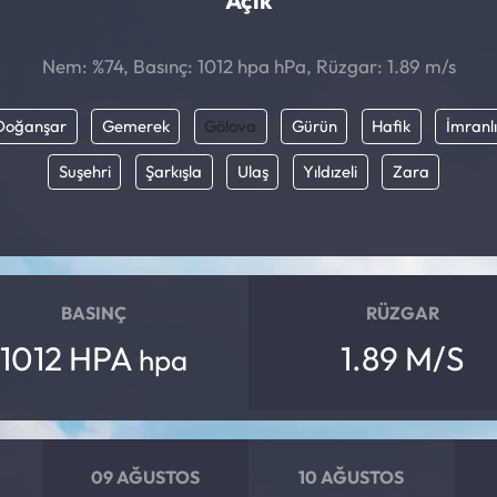
Açık
Nem: %74, Basınç: 1012 hpa hPa, Rüzgar: 1.89 m/s
Doğanşar
Gemerek
Gölova
Gürün
Hafik
İmranlı
Suşehri
Şarkışla
Ulaş
Yıldızeli
Zara
BASINÇ
RÜZGAR
1012 HPA
1.89 M/S
hpa
09 AĞUSTOS
10 AĞUSTOS