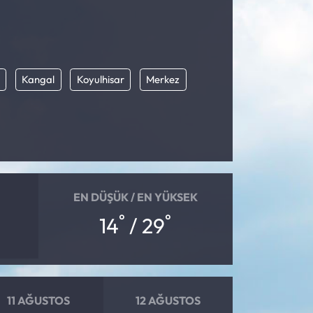
Kangal
Koyulhisar
Merkez
EN DÜŞÜK / EN YÜKSEK
°
°
14
/ 29
11 AĞUSTOS
12 AĞUSTOS