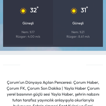
°
°
32
31
Güneşli
Güneşli
Nem: %17
Nem: %21
Rüzgar: 4.00 m/s
Rüzgar: 8.61 m/s
Çorum'un Dünyaya Açılan Penceresi: Çorum Haber,
Çorum FK, Çorum Son Dakika | Yayla Haber Çorum
yerel basınının güçlü sesi Yayla Haber, şehrin nabzını
tutan tarafsız yayıncılık anlayışıyla okurlarıyla
buluşuyor. Şehrin simgesi Saat Kulesi ve Gazi