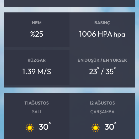
Mecitözü Haberleri
NEM
BASINÇ
Oğuzlar Haberleri
%25
1006 HPA
hpa
Ortaköy Haberleri
RÜZGAR
EN DÜŞÜK / EN YÜKSEK
Osmancık Haberleri
°
°
1.39 M/S
23
/ 35
Otomotiv
Resmi İlan
11 AĞUSTOS
12 AĞUSTOS
Resmi Reklam
SALI
ÇARŞAMBA
°
°
30
30
Sağlık