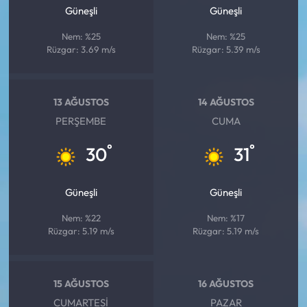
Siyaset
Güneşli
Güneşli
Nem: %25
Nem: %25
Spor
Rüzgar: 3.69 m/s
Rüzgar: 5.39 m/s
Sungurlu Haberleri
13 AĞUSTOS
14 AĞUSTOS
Turizm
PERŞEMBE
CUMA
Uğurludağ Haberleri
°
°
30
31
Yaşam
Güneşli
Güneşli
Yayla Haber
Nem: %22
Nem: %17
Rüzgar: 5.19 m/s
Rüzgar: 5.19 m/s
Yemek Tarifleri
Yerel Haberler
15 AĞUSTOS
16 AĞUSTOS
CUMARTESI
PAZAR