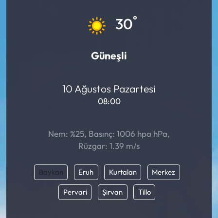
Eğitim
°
30
Ekonomi
Güneşli
Güncel
10 Ağustos Pazartesi
İskilip Haberleri
08:00
Kargı Haberleri
Nem: %25, Basınç: 1006 hpa hPa,
Kimdir?
Rüzgar: 1.39 m/s
Kültür Sanat
Baykan
Eruh
Kurtalan
Merkez
Laçin Haberleri
Pervari
Şirvan
Tillo
Magazin