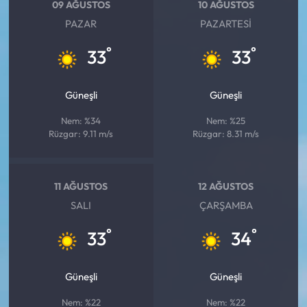
Siyaset
09 AĞUSTOS
10 AĞUSTOS
PAZAR
PAZARTESI
Spor
°
°
33
33
Sungurlu Haberleri
Güneşli
Güneşli
Turizm
Nem: %34
Nem: %25
Rüzgar: 9.11 m/s
Rüzgar: 8.31 m/s
Uğurludağ Haberleri
Yaşam
11 AĞUSTOS
12 AĞUSTOS
SALI
ÇARŞAMBA
Yayla Haber
°
°
33
34
Yemek Tarifleri
Güneşli
Güneşli
Yerel Haberler
Nem: %22
Nem: %22