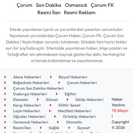
Çorum
Son Dakika
Osmancık
Çorum FK
Resmi İlan
Resmi Reklam
Sitede yayınlanan içerik ve yorumlardan yazarları sorumludur.
Yayınlanan yorumlardan Çorum Haber, Çorum FK, Çorum Son
Dakika | Yayla Haber sorumlu tutulamaz. Sitedeki tüm harici linkler
ayrı bir sayfada açılır. Sitemizde yayınlanan haber, köşe yazıları ve
fotoğraflar izin alınmaksızın kaynak gösterilse dahi, herhangi bir
ortamda kullanılamaz ve yayınlanamaz
Alaca Haberleri
Bayat Haberleri
Boğazkale Haberleri
Çorum Haberleri
Çorum Son Dakika Haberleri
Dodurga Haberleri
Eğitim
Haber
Ekonomi
Güncel
İskilip Haberleri
Yazılımı:
Kargı Haberleri
Kültür Sanat
TE Bilişim
Laçin Haberleri
Mecitözü Haberleri
|
Oğuzlar Haberleri
Ortaköy Haberleri
Copyright
Osmancık Haberleri
Otomotiv
© 2026
Resmi İlan
Sağlık
Siyaset