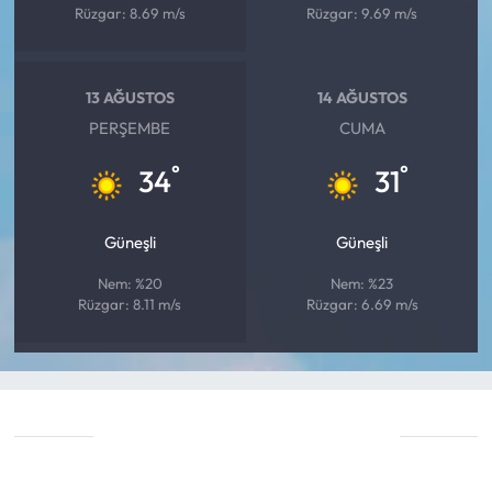
Rüzgar: 8.69 m/s
Rüzgar: 9.69 m/s
13 AĞUSTOS
14 AĞUSTOS
PERŞEMBE
CUMA
°
°
34
31
Güneşli
Güneşli
Nem: %20
Nem: %23
Rüzgar: 8.11 m/s
Rüzgar: 6.69 m/s