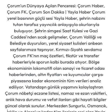
Çorum'un Dünyaya Açılan Penceresi: Çorum Haber,
Çorum FK, Çorum Son Dakika | Yayla Haber Çorum
yerel basınının güçlü sesi Yayla Haber, şehrin nabzını
tutan tarafsız yayıncılık anlayışıyla okurlarıyla
buluşuyor. Şehrin simgesi Saat Kulesi ve Gazi
Caddesi'nden sıcak gelişmeler, Çorum Valiliği ve
Belediye duyuruları, yerel siyaset kulisleri anbean
sayfalarımıza taşınıyor. Kırmızı-Siyahlı sevdamız
Çorum FK'nın maç özetleri, fikstür ve transfer
haberleriyle sporun kalbi burada atıyor. Bölge
ekonomisinin lokomotifi olan sanayi ve ticaret odası
haberlerinden, altın fiyatları ve kuyumcular çarşısı
piyasasına kadar ekonominin tüm verileri analiz
ediliyor. Vatandaşın günlük yaşamını kolaylaştıran
Çorum nöbetçi eczane listesi, namaz ve ezan vakitleri,
anlık hava durumu ve vefat ilanları gibi hayati bilgiler
güncel olarak sunulur. Merkezden Sungurlu, Osmancık,
İskilip ve Alaca'ya kadar tüm ilçelerin sesi olan Yayla