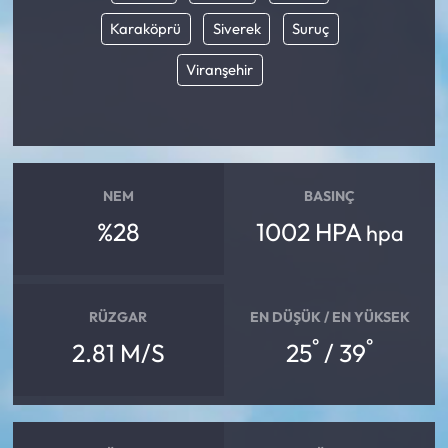
Karaköprü
Siverek
Suruç
Mecitözü Haberleri
Viranşehir
Oğuzlar Haberleri
Ortaköy Haberleri
NEM
BASINÇ
Osmancık Haberleri
%28
1002 HPA
hpa
Otomotiv
Resmi İlan
RÜZGAR
EN DÜŞÜK / EN YÜKSEK
°
°
2.81 M/S
25
/ 39
Resmi Reklam
Sağlık