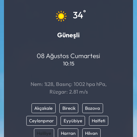
Eğitim
°
34
Ekonomi
Güneşli
Güncel
08 Ağustos Cumartesi
İskilip Haberleri
10:15
Kargı Haberleri
Nem: %28, Basınç: 1002 hpa hPa,
Kimdir?
Rüzgar: 2.81 m/s
Kültür Sanat
Akçakale
Birecik
Bozova
Laçin Haberleri
Ceylanpınar
Eyyübiye
Halfeti
Haliliye
Harran
Hilvan
Magazin