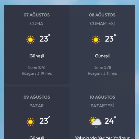
Siyaset
07 AĞUSTOS
08 AĞUSTOS
Spor
CUMA
CUMARTESI
Sungurlu Haberleri
°
°
23
23
Turizm
Güneşli
Güneşli
Uğurludağ Haberleri
Nem: %76
Nem: %78
Rüzgar: 3.19 m/s
Rüzgar: 3.11 m/s
Yaşam
Yayla Haber
09 AĞUSTOS
10 AĞUSTOS
PAZAR
PAZARTESI
Yemek Tarifleri
°
°
23
24
Yerel Haberler
Güneşli
Yakınlarda Yer Yer Yağmur