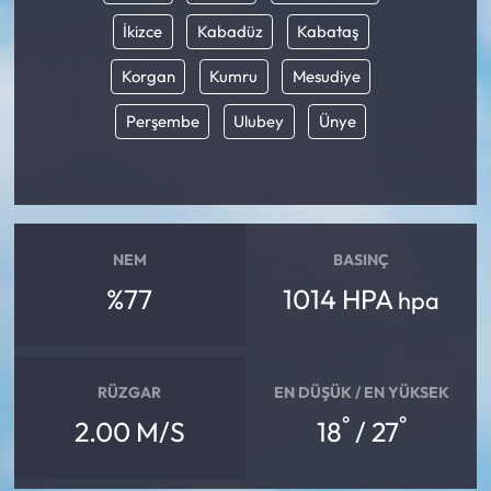
İkizce
Kabadüz
Kabataş
Mecitözü Haberleri
Korgan
Kumru
Mesudiye
Oğuzlar Haberleri
Perşembe
Ulubey
Ünye
Ortaköy Haberleri
Osmancık Haberleri
NEM
BASINÇ
Otomotiv
%77
1014 HPA
hpa
Resmi İlan
Resmi Reklam
RÜZGAR
EN DÜŞÜK / EN YÜKSEK
°
°
2.00 M/S
18
/ 27
Sağlık