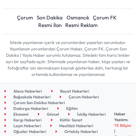
Çorum
Son Dakika
Osmancık
Çorum FK
Resmi İlan
Resmi Reklam
Sitede yayınlanan içerik ve yorumlardan yazarları sorumludur.
Yayınlanan yorumlardan Çorum Haber, Çorum FK, Çorum Son
Dakika | Yayla Haber sorumlu tutulamaz. Sitedeki tüm harici linkler
ayrı bir sayfada açılır. Sitemizde yayınlanan haber, köşe yazıları ve
fotoğraflar izin alınmaksızın kaynak gösterilse dahi, herhangi bir
ortamda kullanılamaz ve yayınlanamaz
Alaca Haberleri
Bayat Haberleri
Boğazkale Haberleri
Çorum Haberleri
Çorum Son Dakika Haberleri
Dodurga Haberleri
Eğitim
Haber
Ekonomi
Güncel
İskilip Haberleri
Yazılımı:
Kargı Haberleri
Kültür Sanat
TE Bilişim
Laçin Haberleri
Mecitözü Haberleri
|
Oğuzlar Haberleri
Ortaköy Haberleri