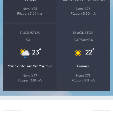
Nem: %75
Nem: %76
Rüzgar: 3.69 m/s
Rüzgar: 5.50 m/s
11 AĞUSTOS
12 AĞUSTOS
SALI
ÇARŞAMBA
°
°
23
22
Yakınlarda Yer Yer Yağmur
Güneşli
Nem: %77
Nem: %71
Rüzgar: 3.81 m/s
Rüzgar: 3.11 m/s