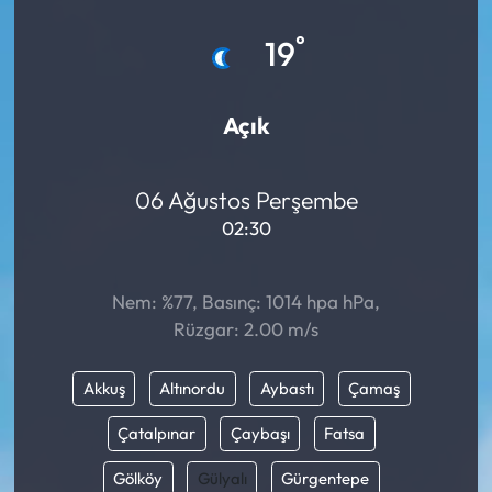
Eğitim
°
19
Ekonomi
Açık
Güncel
06 Ağustos Perşembe
İskilip Haberleri
02:30
Kargı Haberleri
Nem: %77, Basınç: 1014 hpa hPa,
Kimdir?
Rüzgar: 2.00 m/s
Kültür Sanat
Akkuş
Altınordu
Aybastı
Çamaş
Laçin Haberleri
Çatalpınar
Çaybaşı
Fatsa
Gölköy
Gülyalı
Gürgentepe
Magazin