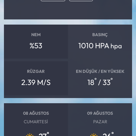
Mecitözü Haberleri
Oğuzlar Haberleri
NEM
BASINÇ
%53
1010 HPA
hpa
Ortaköy Haberleri
Osmancık Haberleri
RÜZGAR
EN DÜŞÜK / EN YÜKSEK
Otomotiv
°
°
2.39 M/S
18
/ 33
Resmi İlan
Resmi Reklam
08 AĞUSTOS
09 AĞUSTOS
CUMARTESI
PAZAR
Sağlık
°
°