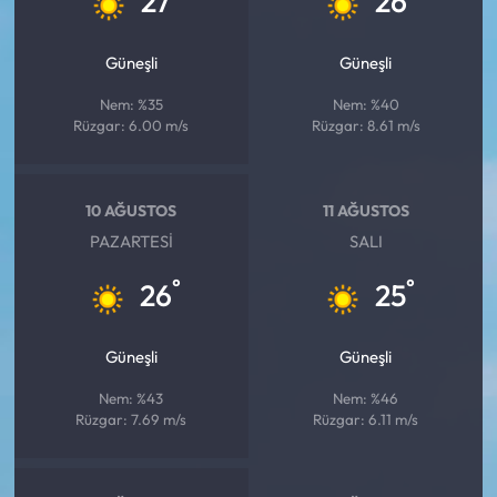
27
26
Siyaset
Güneşli
Güneşli
Spor
Nem: %35
Nem: %40
Sungurlu Haberleri
Rüzgar: 6.00 m/s
Rüzgar: 8.61 m/s
Turizm
10 AĞUSTOS
11 AĞUSTOS
Uğurludağ Haberleri
PAZARTESI
SALI
°
°
26
25
Yaşam
Yayla Haber
Güneşli
Güneşli
Nem: %43
Nem: %46
Yemek Tarifleri
Rüzgar: 7.69 m/s
Rüzgar: 6.11 m/s
Yerel Haberler