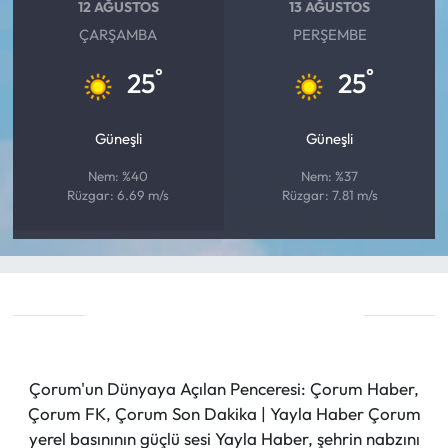
12 AĞUSTOS
13 AĞUSTOS
ÇARŞAMBA
PERŞEMBE
°
°
25
25
Güneşli
Güneşli
Nem: %40
Nem: %37
Rüzgar: 6.69 m/s
Rüzgar: 7.81 m/s
Çorum'un Dünyaya Açılan Penceresi: Çorum Haber,
Çorum FK, Çorum Son Dakika | Yayla Haber Çorum
yerel basınının güçlü sesi Yayla Haber, şehrin nabzını