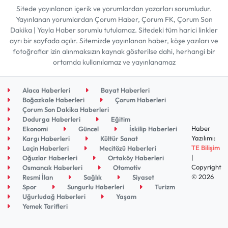
Sitede yayınlanan içerik ve yorumlardan yazarları sorumludur.
Yayınlanan yorumlardan Çorum Haber, Çorum FK, Çorum Son
Dakika | Yayla Haber sorumlu tutulamaz. Sitedeki tüm harici linkler
ayrı bir sayfada açılır. Sitemizde yayınlanan haber, köşe yazıları ve
fotoğraflar izin alınmaksızın kaynak gösterilse dahi, herhangi bir
ortamda kullanılamaz ve yayınlanamaz
Alaca Haberleri
Bayat Haberleri
Boğazkale Haberleri
Çorum Haberleri
Çorum Son Dakika Haberleri
Dodurga Haberleri
Eğitim
Haber
Ekonomi
Güncel
İskilip Haberleri
Yazılımı:
Kargı Haberleri
Kültür Sanat
TE Bilişim
Laçin Haberleri
Mecitözü Haberleri
|
Oğuzlar Haberleri
Ortaköy Haberleri
Copyright
Osmancık Haberleri
Otomotiv
© 2026
Resmi İlan
Sağlık
Siyaset
Spor
Sungurlu Haberleri
Turizm
Uğurludağ Haberleri
Yaşam
Yemek Tarifleri