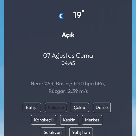
Eğitim
°
19
Ekonomi
Açık
Güncel
07 Ağustos Cuma
İskilip Haberleri
04:45
Kargı Haberleri
Nem: %53, Basınç: 1010 hpa hPa,
Kimdir?
Rüzgar: 2.39 m/s
Kültür Sanat
Bahşılı
Balışeyh
Çelebi
Delice
Laçin Haberleri
Karakeçili
Keskin
Merkez
Sulakyurt
Yahşihan
Magazin