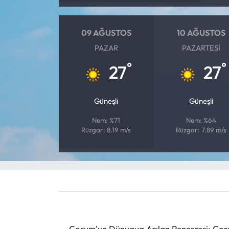
Mecitözü Haberleri
09 AĞUSTOS
10 AĞUSTOS
PAZAR
PAZARTESI
Oğuzlar Haberleri
°
°
27
27
Ortaköy Haberleri
Güneşli
Güneşli
Osmancık Haberleri
Nem: %71
Nem: %64
Otomotiv
Rüzgar: 8.19 m/s
Rüzgar: 7.89 m/s
Resmi İlan
Resmi Reklam
Sağlık
Çorum'un Dünyaya Açılan Penceresi: Çoru