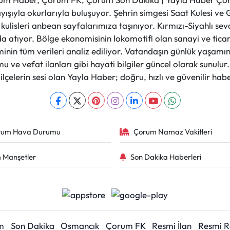
layışıyla okurlarıyla buluşuyor. Şehrin simgesi Saat Kulesi 
et kulisleri anbean sayfalarımıza taşınıyor. Kırmızı-Siyahlı s
a atıyor. Bölge ekonomisinin lokomotifi olan sanayi ve ticare
nin tüm verileri analiz ediliyor. Vatandaşın günlük yaşamını
 ve vefat ilanları gibi hayati bilgiler güncel olarak sunulu
çelerin sesi olan Yayla Haber; doğru, hızlı ve güvenilir haber
rum Hava Durumu
Çorum Namaz Vakitleri
 Manşetler
Son Dakika Haberleri
m
Son Dakika
Osmancık
Çorum FK
Resmi İlan
Resmi 