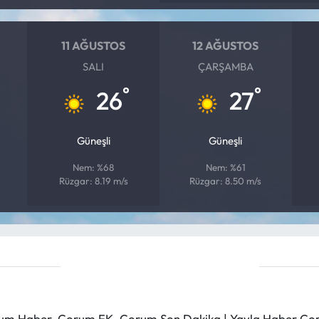
11 AĞUSTOS
12 AĞUSTOS
SALI
ÇARŞAMBA
°
°
26
27
Güneşli
Güneşli
Nem: %68
Nem: %61
Rüzgar: 8.19 m/s
Rüzgar: 8.50 m/s
m Haber, Çorum FK, Çorum Son Dakika | Yayla Haber Çorum