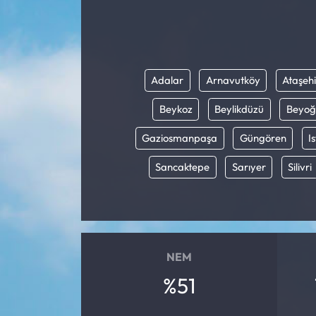
Eğitim
Ekonomi
Adalar
Arnavutköy
Ataşehi
Güncel
Beykoz
Beylikdüzü
Beyoğ
İskilip Haberleri
Gaziosmanpaşa
Güngören
I
Sancaktepe
Sarıyer
Silivri
Kargı Haberleri
Kimdir?
Kültür Sanat
NEM
Laçin Haberleri
%51
Magazin