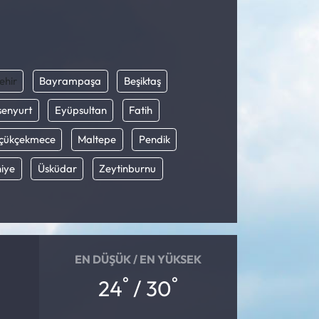
ehir
Bayrampaşa
Beşiktaş
senyurt
Eyüpsultan
Fatih
çükçekmece
Maltepe
Pendik
iye
Üsküdar
Zeytinburnu
EN DÜŞÜK / EN YÜKSEK
°
°
24
/ 30