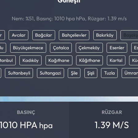
Güneşli
Nem: %51, Basınç: 1010 hpa hPa, Rüzgar: 1.39 m/s
r
Avcılar
Bağcılar
Bahçelievler
Bakırköy
Başakş
lu
Büyükçekmece
Çatalca
Çekmeköy
Esenler
E
stanbul
Kadıköy
Kağıthane
Kâğıthane
Kartal
Kü
Sultanbeyli
Sultangazi
Şile
Şişli
Tuzla
Ümran
BASINÇ
RÜZGAR
1010 HPA
1.39 M/S
hpa