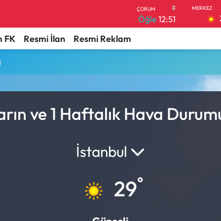
Öğle
12:51
 FK
Resmi İlan
Resmi Reklam
u
arın ve 1 Haftalık Hava Durum
İstanbul
°
29