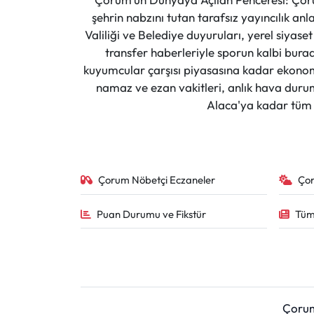
Siyaset
şehrin nabzını tutan tarafsız yayıncılık an
Valiliği ve Belediye duyuruları, yerel siyas
Spor
transfer haberleriyle sporun kalbi burad
kuyumcular çarşısı piyasasına kadar ekonomi
Sungurlu Haberleri
namaz ve ezan vakitleri, anlık hava durumu
Alaca'ya kadar tüm il
Turizm
Uğurludağ Haberleri
Çorum Nöbetçi Eczaneler
Ço
Yaşam
Puan Durumu ve Fikstür
Tüm
Yayla Haber
Yemek Tarifleri
Yerel Haberler
Çoru