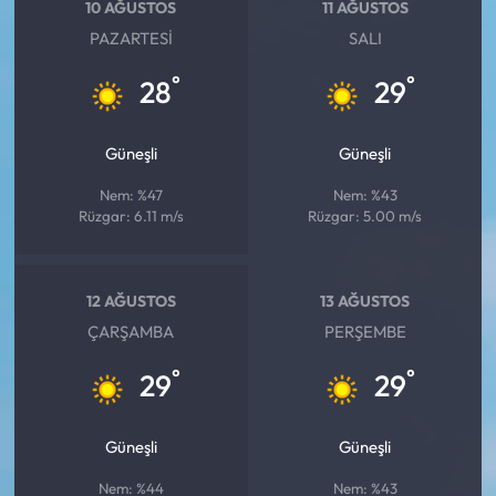
Siyaset
10 AĞUSTOS
11 AĞUSTOS
PAZARTESI
SALI
Spor
°
°
28
29
Sungurlu Haberleri
Güneşli
Güneşli
Turizm
Nem: %47
Nem: %43
Rüzgar: 6.11 m/s
Rüzgar: 5.00 m/s
Uğurludağ Haberleri
Yaşam
12 AĞUSTOS
13 AĞUSTOS
ÇARŞAMBA
PERŞEMBE
Yayla Haber
°
°
29
29
Yemek Tarifleri
Güneşli
Güneşli
Yerel Haberler
Nem: %44
Nem: %43