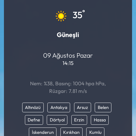
Eğitim
°
35
Ekonomi
Güneşli
Güncel
09 Ağustos Pazar
İskilip Haberleri
14:15
Kargı Haberleri
Nem: %38, Basınç: 1004 hpa hPa,
Kimdir?
Rüzgar: 7.81 m/s
Kültür Sanat
Altınözü
Antakya
Arsuz
Belen
Laçin Haberleri
Defne
Dörtyol
Erzin
Hassa
İskenderun
Kırıkhan
Kumlu
Magazin