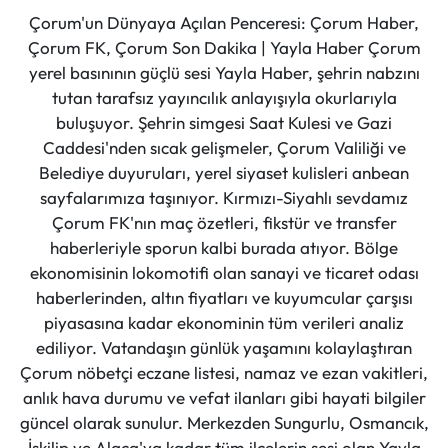
Çorum'un Dünyaya Açılan Penceresi: Çorum Haber,
Çorum FK, Çorum Son Dakika | Yayla Haber Çorum
yerel basınının güçlü sesi Yayla Haber, şehrin nabzını
tutan tarafsız yayıncılık anlayışıyla okurlarıyla
buluşuyor. Şehrin simgesi Saat Kulesi ve Gazi
Caddesi'nden sıcak gelişmeler, Çorum Valiliği ve
Belediye duyuruları, yerel siyaset kulisleri anbean
sayfalarımıza taşınıyor. Kırmızı-Siyahlı sevdamız
Çorum FK'nın maç özetleri, fikstür ve transfer
haberleriyle sporun kalbi burada atıyor. Bölge
ekonomisinin lokomotifi olan sanayi ve ticaret odası
haberlerinden, altın fiyatları ve kuyumcular çarşısı
piyasasına kadar ekonominin tüm verileri analiz
ediliyor. Vatandaşın günlük yaşamını kolaylaştıran
Çorum nöbetçi eczane listesi, namaz ve ezan vakitleri,
anlık hava durumu ve vefat ilanları gibi hayati bilgiler
güncel olarak sunulur. Merkezden Sungurlu, Osmancık,
İskilip ve Alaca'ya kadar tüm ilçelerin sesi olan Yayla