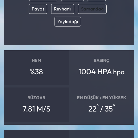
Payas
Reyhanlı
Samandağ
Mecitözü Haberleri
Yayladağı
Oğuzlar Haberleri
Ortaköy Haberleri
NEM
BASINÇ
Osmancık Haberleri
%38
1004 HPA
hpa
Otomotiv
Resmi İlan
RÜZGAR
EN DÜŞÜK / EN YÜKSEK
°
°
7.81 M/S
22
/ 35
Resmi Reklam
Sağlık