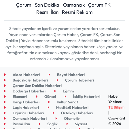
Çorum
Son Dakika
Osmancık
Çorum FK
Resmi İlan
Resmi Reklam
Sitede yayınlanan içerik ve yorumlardan yazarları sorumludur.
Yayınlanan yorumlardan Çorum Haber, Çorum FK, Çorum Son
Dakika | Yayla Haber sorumlu tutulamaz. Sitedeki tüm harici linkler
ayrı bir sayfada açılır. Sitemizde yayınlanan haber, köşe yazıları ve
fotoğraflar izin alınmaksızın kaynak gösterilse dahi, herhangi bir
ortamda kullanılamaz ve yayınlanamaz
Alaca Haberleri
Bayat Haberleri
Boğazkale Haberleri
Çorum Haberleri
Çorum Son Dakika Haberleri
Dodurga Haberleri
Eğitim
Haber
Ekonomi
Güncel
İskilip Haberleri
Yazılımı:
Kargı Haberleri
Kültür Sanat
TE Bilişim
Laçin Haberleri
Mecitözü Haberleri
|
Oğuzlar Haberleri
Ortaköy Haberleri
Copyright
Osmancık Haberleri
Otomotiv
© 2026
Resmi İlan
Sağlık
Siyaset