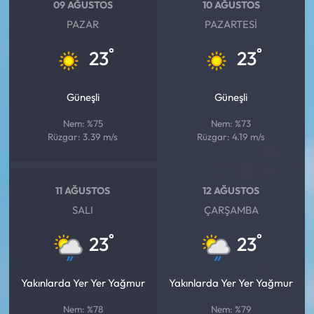
Siyaset
09 AĞUSTOS
10 AĞUSTOS
PAZAR
PAZARTESI
Spor
°
°
23
23
Sungurlu Haberleri
Güneşli
Güneşli
Turizm
Nem: %75
Nem: %73
Rüzgar: 3.39 m/s
Rüzgar: 4.19 m/s
Uğurludağ Haberleri
Yaşam
11 AĞUSTOS
12 AĞUSTOS
SALI
ÇARŞAMBA
Yayla Haber
°
°
23
23
Yemek Tarifleri
Yakınlarda Yer Yer Yağmur
Yakınlarda Yer Yer Yağmur
Yerel Haberler
Nem: %78
Nem: %79