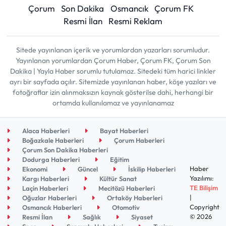
Çorum
Son Dakika
Osmancık
Çorum FK
Resmi İlan
Resmi Reklam
Sitede yayınlanan içerik ve yorumlardan yazarları sorumludur.
Yayınlanan yorumlardan Çorum Haber, Çorum FK, Çorum Son
Dakika | Yayla Haber sorumlu tutulamaz. Sitedeki tüm harici linkler
ayrı bir sayfada açılır. Sitemizde yayınlanan haber, köşe yazıları ve
fotoğraflar izin alınmaksızın kaynak gösterilse dahi, herhangi bir
ortamda kullanılamaz ve yayınlanamaz
Alaca Haberleri
Bayat Haberleri
Boğazkale Haberleri
Çorum Haberleri
Çorum Son Dakika Haberleri
Dodurga Haberleri
Eğitim
Haber
Ekonomi
Güncel
İskilip Haberleri
Yazılımı:
Kargı Haberleri
Kültür Sanat
TE Bilişim
Laçin Haberleri
Mecitözü Haberleri
|
Oğuzlar Haberleri
Ortaköy Haberleri
Copyright
Osmancık Haberleri
Otomotiv
© 2026
Resmi İlan
Sağlık
Siyaset