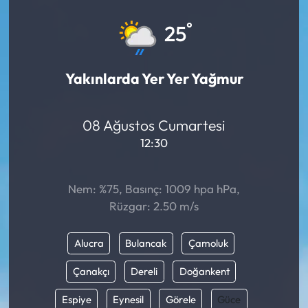
Eğitim
°
25
Ekonomi
Yakınlarda Yer Yer Yağmur
Güncel
08 Ağustos Cumartesi
İskilip Haberleri
12:30
Kargı Haberleri
Nem: %75, Basınç: 1009 hpa hPa,
Kimdir?
Rüzgar: 2.50 m/s
Kültür Sanat
Alucra
Bulancak
Çamoluk
Laçin Haberleri
Çanakçı
Dereli
Doğankent
Espiye
Eynesil
Görele
Güce
Magazin