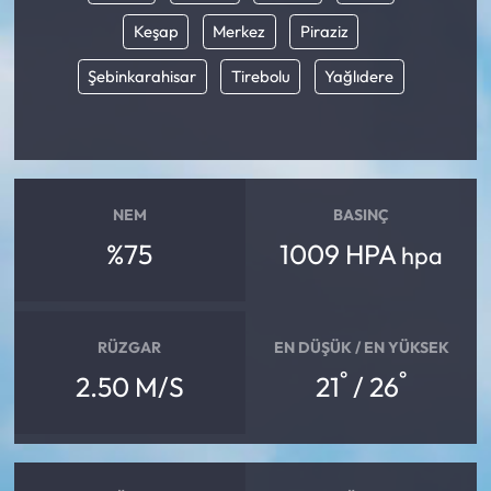
Keşap
Merkez
Piraziz
Mecitözü Haberleri
Şebinkarahisar
Tirebolu
Yağlıdere
Oğuzlar Haberleri
Ortaköy Haberleri
NEM
BASINÇ
Osmancık Haberleri
%75
1009 HPA
hpa
Otomotiv
Resmi İlan
RÜZGAR
EN DÜŞÜK / EN YÜKSEK
°
°
2.50 M/S
21
/ 26
Resmi Reklam
Sağlık