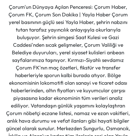
Çorum'un Dünyaya Açılan Penceresi: Çorum Haber,
Çorum FK, Çorum Son Dakika | Yayla Haber Çorum
yerel basınının güçlü sesi Yayla Haber, şehrin nabzını
tutan tarafsız yayıncılık anlayışıyla okurlarıyla
buluşuyor. Şehrin simgesi Saat Kulesi ve Gazi
Caddesi'nden sıcak gelişmeler, Çorum Valiliği ve
Belediye duyuruları, yerel siyaset kulisleri anbean
sayfalarımıza taşınıyor. Kırmızı-Siyahlı sevdamız
Çorum FK'nın maç özetleri, fikstür ve transfer
haberleriyle sporun kalbi burada atıyor. Bölge
ekonomisinin lokomotifi olan sanayi ve ticaret odası
haberlerinden, altın fiyatları ve kuyumcular çarşısı
piyasasına kadar ekonominin tüm verileri analiz
ediliyor. Vatandaşın günlük yaşamını kolaylaştıran
Çorum nöbetçi eczane listesi, namaz ve ezan vakitleri,
anlık hava durumu ve vefat ilanları gibi hayati bilgiler
güncel olarak sunulur. Merkezden Sungurlu, Osmancık,
İskilip ve Alaca'ya kadar tüm ilçelerin sesi olan Yayla