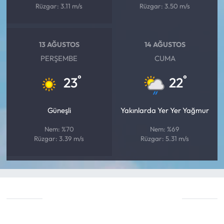
Rüzgar: 3.11 m/s
Rüzgar: 3.50 m/s
13 AĞUSTOS
14 AĞUSTOS
PERŞEMBE
CUMA
°
°
23
22
Güneşli
Yakınlarda Yer Yer Yağmur
Nem: %70
Nem: %69
Rüzgar: 3.39 m/s
Rüzgar: 5.31 m/s