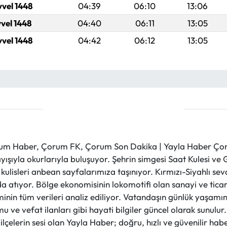
vvel 1448
04:39
06:10
13:06
vvel 1448
04:40
06:11
13:05
vvel 1448
04:42
06:12
13:05
m Haber, Çorum FK, Çorum Son Dakika | Yayla Haber Çorum
layışıyla okurlarıyla buluşuyor. Şehrin simgesi Saat Kulesi 
et kulisleri anbean sayfalarımıza taşınıyor. Kırmızı-Siyahlı s
a atıyor. Bölge ekonomisinin lokomotifi olan sanayi ve ticare
nin tüm verileri analiz ediliyor. Vatandaşın günlük yaşamını
 ve vefat ilanları gibi hayati bilgiler güncel olarak sunulu
çelerin sesi olan Yayla Haber; doğru, hızlı ve güvenilir haber