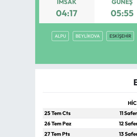
İMSAK
GÜNEŞ
Eğitim
04:17
05:55
Ekonomi
ALPU
BEYLİKOVA
ESKİŞEHİR
Güncel
İskilip Haberleri
Kargı Haberleri
Kimdir?
HİC
Kültür Sanat
25 Tem Cts
11 Safe
Laçin Haberleri
26 Tem Paz
12 Safe
27 Tem Pts
13 Safe
Magazin