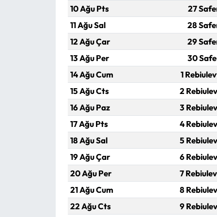
Siyaset
10 Ağu Pts
27 Safe
11 Ağu Sal
28 Safe
Spor
12 Ağu Çar
29 Safe
Sungurlu Haberleri
13 Ağu Per
30 Safe
14 Ağu Cum
1 Rebiulev
Turizm
15 Ağu Cts
2 Rebiulev
Uğurludağ Haberleri
16 Ağu Paz
3 Rebiulev
17 Ağu Pts
4 Rebiulev
Yaşam
18 Ağu Sal
5 Rebiulev
Yayla Haber
19 Ağu Çar
6 Rebiulev
20 Ağu Per
7 Rebiulev
Yemek Tarifleri
21 Ağu Cum
8 Rebiulev
Yerel Haberler
22 Ağu Cts
9 Rebiulev