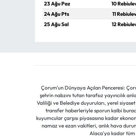
23 Ağu Paz
10 Rebiule
24 Ağu Pts
11 Rebiule
25 Ağu Sal
12 Rebiule
Çorum'un Dünyaya Açılan Penceresi: Çoru
şehrin nabzını tutan tarafsız yayıncılık an
Valiliği ve Belediye duyuruları, yerel siyas
transfer haberleriyle sporun kalbi burad
kuyumcular çarşısı piyasasına kadar ekonomi
namaz ve ezan vakitleri, anlık hava durumu
Alaca'ya kadar tüm il