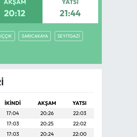
AKŞAM
YATSI
20:12
21:44
IÇÇIK
SARICAKAYA
SEYİTGAZİ
I
İKINDI
AKŞAM
YATSI
17:04
20:26
22:03
17:03
20:25
22:02
17:03
20:24
22:00