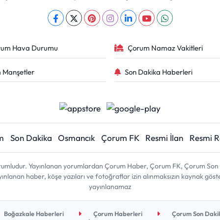
rum Hava Durumu
Çorum Namaz Vakitleri
 Manşetler
Son Dakika Haberleri
m
Son Dakika
Osmancık
Çorum FK
Resmi İlan
Resmi 
sorumludur. Yayınlanan yorumlardan Çorum Haber, Çorum FK, Çorum Son D
 yayınlanan haber, köşe yazıları ve fotoğraflar izin alınmaksızın kaynak gös
yayınlanamaz
Boğazkale Haberleri
Çorum Haberleri
Çorum Son Dakik