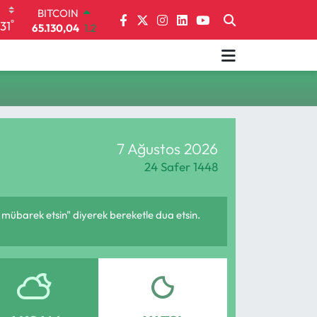
BITCOIN
°
31
65.130,04
1.2
DOLAR
47,7106
0.17
EURO
55,1652
0.27
STERLİN
64,4046
0.35
GRAM ALTIN
7 Ağustos 2026
6618.49
2.12
BİST100
24 Safer 1448
13.773
-19
 mübarek etsin" diyerek bereketle dua etsin.