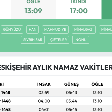
ÖĞLE
İKINDI
13:09
17:00
GÜNYÜZÜ
HAN
MAHMUDİYE
MİHALGAZİ
MİHAL
SİVRİHİSAR
ÇİFTELER
İNÖNÜ
ESKİŞEHİR AYLIK NAMAZ VAKITLER
Rİ
İMSAK
GÜNEŞ
ÖĞLE
r 1448
03:59
05:43
13:10
r 1448
04:00
05:44
13:10
r 1448
04:01
05:45
13:10