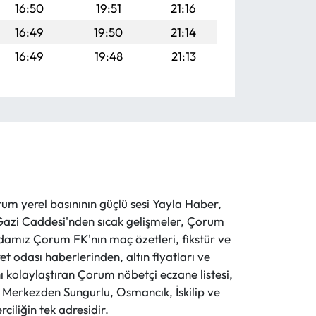
16:50
19:51
21:16
16:49
19:50
21:14
16:49
19:48
21:13
 yerel basınının güçlü sesi Yayla Haber,
ve Gazi Caddesi'nden sıcak gelişmeler, Çorum
evdamız Çorum FK'nın maç özetleri, fikstür ve
t odası haberlerinden, altın fiyatları ve
 kolaylaştıran Çorum nöbetçi eczane listesi,
r. Merkezden Sungurlu, Osmancık, İskilip ve
ciliğin tek adresidir.