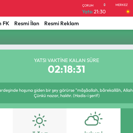
Yatsı
21:30
 FK
Resmi İlan
Resmi Reklam
YATSI VAKTINE KALAN SÜRE
02:18:30
kardeşinde hoşuna giden bir şey görürse "mâşâallah, bârekallâh, Allah
Çünkü nazar, haktır. (Hadis-i şerif)