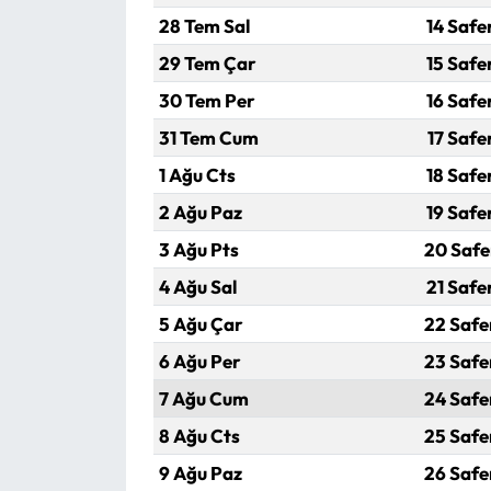
28 Tem Sal
14 Safe
Mecitözü Haberleri
29 Tem Çar
15 Safe
30 Tem Per
16 Safe
Oğuzlar Haberleri
31 Tem Cum
17 Safe
Ortaköy Haberleri
1 Ağu Cts
18 Safe
2 Ağu Paz
19 Safe
Osmancık Haberleri
3 Ağu Pts
20 Safe
Otomotiv
4 Ağu Sal
21 Safe
5 Ağu Çar
22 Safe
Resmi İlan
6 Ağu Per
23 Safe
Resmi Reklam
7 Ağu Cum
24 Safe
8 Ağu Cts
25 Safe
Sağlık
9 Ağu Paz
26 Safe