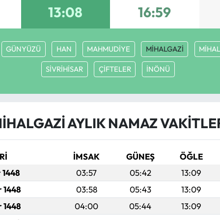
13:08
16:59
GÜNYÜZÜ
HAN
MAHMUDİYE
MİHALGAZİ
MİHAL
SİVRİHİSAR
ÇİFTELER
İNÖNÜ
İHALGAZİ AYLIK NAMAZ VAKITLE
Rİ
İMSAK
GÜNEŞ
ÖĞLE
r 1448
03:57
05:42
13:09
r 1448
03:58
05:43
13:09
r 1448
04:00
05:44
13:09