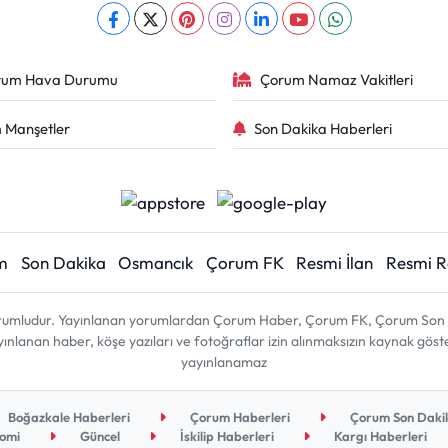
rum Hava Durumu
Çorum Namaz Vakitleri
 Manşetler
Son Dakika Haberleri
m
Son Dakika
Osmancık
Çorum FK
Resmi İlan
Resmi 
sorumludur. Yayınlanan yorumlardan Çorum Haber, Çorum FK, Çorum Son D
 yayınlanan haber, köşe yazıları ve fotoğraflar izin alınmaksızın kaynak gös
yayınlanamaz
Boğazkale Haberleri
Çorum Haberleri
Çorum Son Dakik
omi
Güncel
İskilip Haberleri
Kargı Haberleri