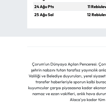
24 Ağu Pts
11 Rebiule
25 Ağu Sal
12 Rebiule
Çorum'un Dünyaya Açılan Penceresi: Çoru
şehrin nabzını tutan tarafsız yayıncılık an
Valiliği ve Belediye duyuruları, yerel siyas
transfer haberleriyle sporun kalbi burad
kuyumcular çarşısı piyasasına kadar ekonomi
namaz ve ezan vakitleri, anlık hava durumu
Alaca'ya kadar tüm il