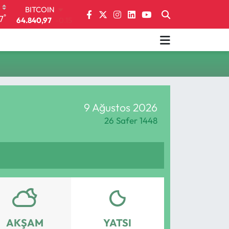
BITCOIN
°
7
64.840,97
-0.15
DOLAR
47,7436
0.18
EURO
55,2510
0.32
STERLİN
64,4811
0.38
GRAM ALTIN
9 Ağustos 2026
6660.55
0
BİST100
26 Safer 1448
13.779
-14
AKŞAM
YATSI