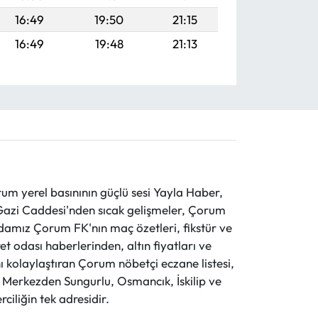
16:49
19:50
21:15
16:49
19:48
21:13
 yerel basınının güçlü sesi Yayla Haber,
ve Gazi Caddesi'nden sıcak gelişmeler, Çorum
evdamız Çorum FK'nın maç özetleri, fikstür ve
t odası haberlerinden, altın fiyatları ve
 kolaylaştıran Çorum nöbetçi eczane listesi,
r. Merkezden Sungurlu, Osmancık, İskilip ve
ciliğin tek adresidir.