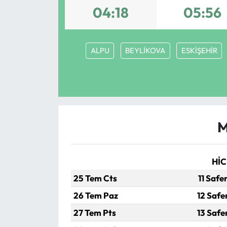
04:18
05:56
Eğitim
Ekonomi
ALPU
BEYLİKOVA
ESKİŞEHİR
Güncel
İskilip Haberleri
Kargı Haberleri
M
Kimdir?
HİC
Kültür Sanat
25 Tem Cts
11 Safe
26 Tem Paz
12 Safe
Laçin Haberleri
27 Tem Pts
13 Safe
Magazin