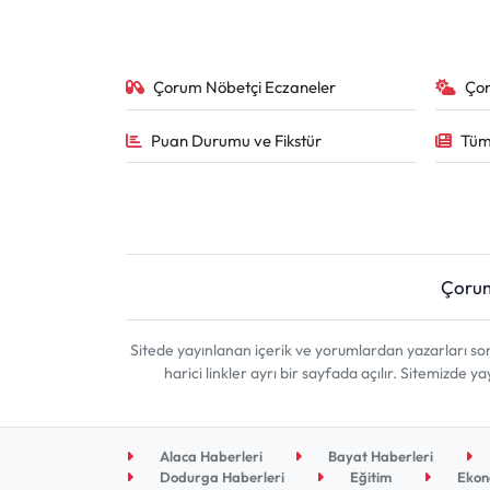
Çorum Nöbetçi Eczaneler
Ço
Puan Durumu ve Fikstür
Tüm
Çoru
Sitede yayınlanan içerik ve yorumlardan yazarları 
harici linkler ayrı bir sayfada açılır. Sitemizde
Alaca Haberleri
Bayat Haberleri
Dodurga Haberleri
Eğitim
Ekon