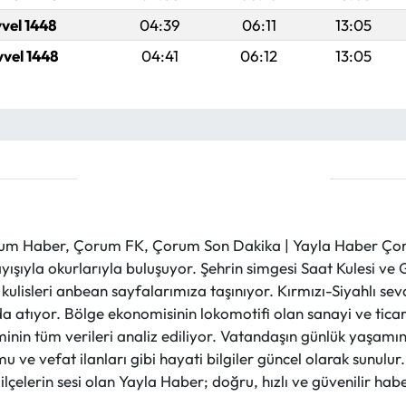
vvel 1448
04:39
06:11
13:05
vvel 1448
04:41
06:12
13:05
m Haber, Çorum FK, Çorum Son Dakika | Yayla Haber Çorum
layışıyla okurlarıyla buluşuyor. Şehrin simgesi Saat Kulesi 
et kulisleri anbean sayfalarımıza taşınıyor. Kırmızı-Siyahlı s
a atıyor. Bölge ekonomisinin lokomotifi olan sanayi ve ticare
nin tüm verileri analiz ediliyor. Vatandaşın günlük yaşamını
 ve vefat ilanları gibi hayati bilgiler güncel olarak sunulu
çelerin sesi olan Yayla Haber; doğru, hızlı ve güvenilir haber