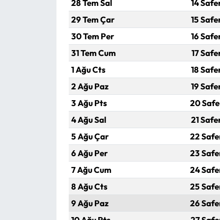
28 Tem Sal
14 Safe
29 Tem Çar
15 Safe
Mecitözü Haberleri
30 Tem Per
16 Safe
Oğuzlar Haberleri
31 Tem Cum
17 Safe
1 Ağu Cts
18 Safe
Ortaköy Haberleri
2 Ağu Paz
19 Safe
Osmancık Haberleri
3 Ağu Pts
20 Safe
4 Ağu Sal
21 Safe
Otomotiv
5 Ağu Çar
22 Safe
Resmi İlan
6 Ağu Per
23 Safe
7 Ağu Cum
24 Safe
Resmi Reklam
8 Ağu Cts
25 Safe
Sağlık
9 Ağu Paz
26 Safe
10 Ağu Pts
27 Safe