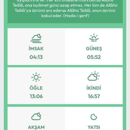
Teâlâ, ona kıyâmet günü azap etmez. Her kim de Allâhü
Eğitim
Teâlâ'ya özrünü arz ederse Allâhü Teâlâ, onun özrünü
kabul eder. (Hadis-i şerif)
Ekonomi
Güncel
İMSAK
GÜNEŞ
İskilip Haberleri
04:13
05:52
Kargı Haberleri
Kimdir?
ÖĞLE
İKINDI
13:06
16:57
Kültür Sanat
Laçin Haberleri
AKŞAM
YATSI
Magazin