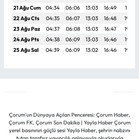
21 Ağu Cum
04:34
06:06
13:03
16:49
19:51
22 Ağu Cts
04:35
06:07
13:03
16:48
19:50
23 Ağu Paz
04:37
06:08
13:03
16:47
19:48
24 Ağu Pts
04:38
06:09
13:03
16:46
19:47
25 Ağu Sal
04:39
06:09
13:02
16:46
19:45
Çorum'un Dünyaya Açılan Penceresi: Çorum Haber,
Çorum FK, Çorum Son Dakika | Yayla Haber Çorum
yerel basınının güçlü sesi Yayla Haber, şehrin nabzını
tutan tarafsız yayıncılık anlayışıyla okurlarıyla