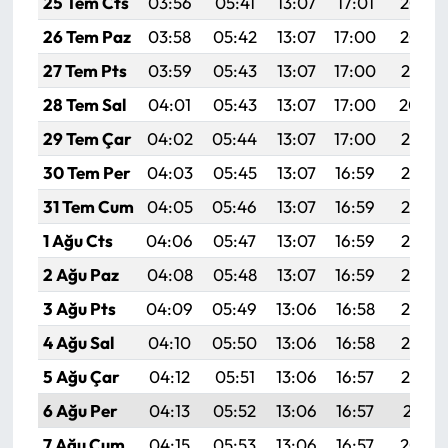
25 Tem Cts
03:56
05:41
13:07
17:01
20:23
Siyaset
26 Tem Paz
03:58
05:42
13:07
17:00
20:22
Spor
27 Tem Pts
03:59
05:43
13:07
17:00
20:21
28 Tem Sal
04:01
05:43
13:07
17:00
20:20
Sungurlu Haberleri
29 Tem Çar
04:02
05:44
13:07
17:00
20:19
Turizm
30 Tem Per
04:03
05:45
13:07
16:59
20:18
31 Tem Cum
04:05
05:46
13:07
16:59
20:17
Uğurludağ Haberleri
1 Ağu Cts
04:06
05:47
13:07
16:59
20:16
Yaşam
2 Ağu Paz
04:08
05:48
13:07
16:59
20:15
3 Ağu Pts
04:09
05:49
13:06
16:58
20:14
Yayla Haber
4 Ağu Sal
04:10
05:50
13:06
16:58
20:13
Yemek Tarifleri
5 Ağu Çar
04:12
05:51
13:06
16:57
20:12
6 Ağu Per
04:13
05:52
13:06
16:57
20:11
Yerel Haberler
7 Ağu Cum
04:15
05:53
13:06
16:57
20:10