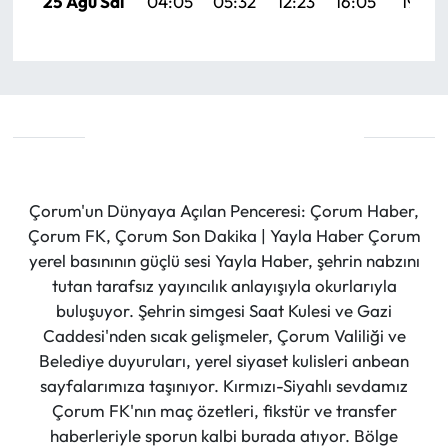
25 Ağu Sal
04:05
05:32
12:23
16:05
19:03
Çorum'un Dünyaya Açılan Penceresi: Çorum Haber,
Çorum FK, Çorum Son Dakika | Yayla Haber Çorum
yerel basınının güçlü sesi Yayla Haber, şehrin nabzını
tutan tarafsız yayıncılık anlayışıyla okurlarıyla
buluşuyor. Şehrin simgesi Saat Kulesi ve Gazi
Caddesi'nden sıcak gelişmeler, Çorum Valiliği ve
Belediye duyuruları, yerel siyaset kulisleri anbean
sayfalarımıza taşınıyor. Kırmızı-Siyahlı sevdamız
Çorum FK'nın maç özetleri, fikstür ve transfer
haberleriyle sporun kalbi burada atıyor. Bölge