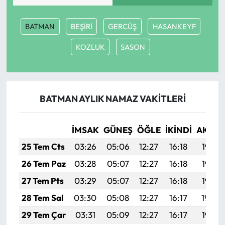
Mecitözü Haberleri
BATMAN
BEŞİRİ
GERCÜŞ
HASANKEYF
KOZLUK
SASON
Oğuzlar Haberleri
Ortaköy Haberleri
BATMAN AYLIK NAMAZ VAKITLERI
Osmancık Haberleri
Otomotiv
İMSAK
GÜNEŞ
ÖĞLE
İKINDI
AKŞA
25 Tem Cts
03:26
05:06
12:27
16:18
19:38
Resmi İlan
26 Tem Paz
03:28
05:07
12:27
16:18
19:38
Resmi Reklam
27 Tem Pts
03:29
05:07
12:27
16:18
19:37
28 Tem Sal
03:30
05:08
12:27
16:17
19:36
Sağlık
29 Tem Çar
03:31
05:09
12:27
16:17
19:35