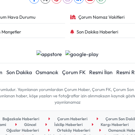
rum Hava Durumu
Çorum Namaz Vakitleri
 Manşetler
Son Dakika Haberleri
m
Son Dakika
Osmancık
Çorum FK
Resmi İlan
Resmi 
sorumludur. Yayınlanan yorumlardan Çorum Haber, Çorum FK, Çorum Son D
 yayınlanan haber, köşe yazıları ve fotoğraflar izin alınmaksızın kaynak gös
yayınlanamaz
Boğazkale Haberleri
Çorum Haberleri
Çorum Son Dakik
omi
Güncel
İskilip Haberleri
Kargı Haberleri
Oğuzlar Haberleri
Ortaköy Haberleri
Osmancık Habe