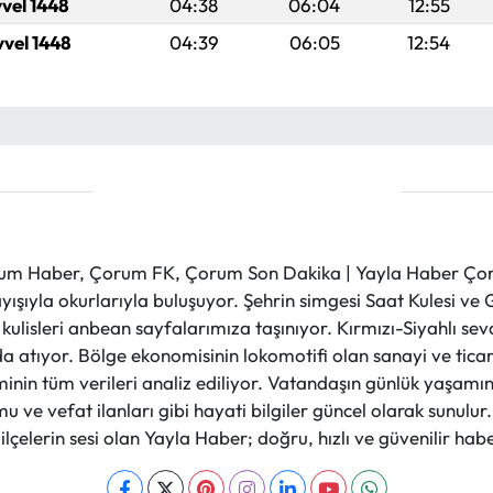
vvel 1448
04:38
06:04
12:55
vvel 1448
04:39
06:05
12:54
m Haber, Çorum FK, Çorum Son Dakika | Yayla Haber Çorum
layışıyla okurlarıyla buluşuyor. Şehrin simgesi Saat Kulesi 
et kulisleri anbean sayfalarımıza taşınıyor. Kırmızı-Siyahlı s
a atıyor. Bölge ekonomisinin lokomotifi olan sanayi ve ticare
nin tüm verileri analiz ediliyor. Vatandaşın günlük yaşamını
 ve vefat ilanları gibi hayati bilgiler güncel olarak sunulu
çelerin sesi olan Yayla Haber; doğru, hızlı ve güvenilir haber