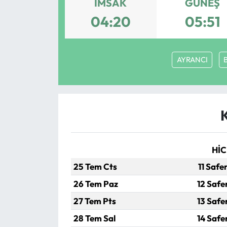
İMSAK
GÜNEŞ
Eğitim
04:20
05:51
Ekonomi
AYRANCI
Güncel
İskilip Haberleri
Kargı Haberleri
Kimdir?
HİC
25 Tem Cts
11 Safe
Kültür Sanat
26 Tem Paz
12 Safe
Laçin Haberleri
27 Tem Pts
13 Safe
28 Tem Sal
14 Safe
Magazin