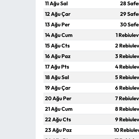
Siyaset
11 Ağu Sal
28 Safe
12 Ağu Çar
29 Safe
Spor
13 Ağu Per
30 Safe
Sungurlu Haberleri
14 Ağu Cum
1 Rebiulev
15 Ağu Cts
2 Rebiulev
Turizm
16 Ağu Paz
3 Rebiulev
Uğurludağ Haberleri
17 Ağu Pts
4 Rebiulev
18 Ağu Sal
5 Rebiulev
Yaşam
19 Ağu Çar
6 Rebiulev
Yayla Haber
20 Ağu Per
7 Rebiulev
21 Ağu Cum
8 Rebiulev
Yemek Tarifleri
22 Ağu Cts
9 Rebiulev
Yerel Haberler
23 Ağu Paz
10 Rebiule