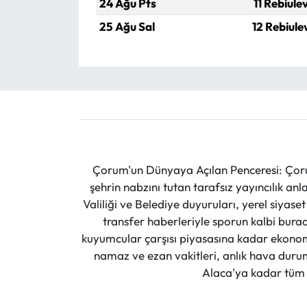
24 Ağu Pts
11 Rebiule
25 Ağu Sal
12 Rebiule
Çorum'un Dünyaya Açılan Penceresi: Çoru
şehrin nabzını tutan tarafsız yayıncılık an
Valiliği ve Belediye duyuruları, yerel siyas
transfer haberleriyle sporun kalbi burad
kuyumcular çarşısı piyasasına kadar ekonomi
namaz ve ezan vakitleri, anlık hava durumu
Alaca'ya kadar tüm il