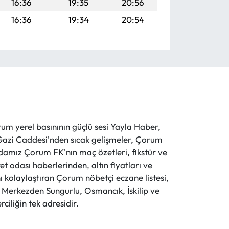
16:36
19:35
20:56
16:36
19:34
20:54
 yerel basınının güçlü sesi Yayla Haber,
ve Gazi Caddesi'nden sıcak gelişmeler, Çorum
evdamız Çorum FK'nın maç özetleri, fikstür ve
t odası haberlerinden, altın fiyatları ve
 kolaylaştıran Çorum nöbetçi eczane listesi,
r. Merkezden Sungurlu, Osmancık, İskilip ve
ciliğin tek adresidir.