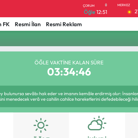
2
Öğle
12:51
 FK
Resmi İlan
Resmi Reklam
ÖĞLE VAKTINE KALAN SÜRE
03:34:46
şey bulunursa sevâbı hak eder ve imanını kemâle erdirmiş olur: İnsanlar
ini menedecek verâ ve cahilin cahilce hareketlerini defedebileceği hili