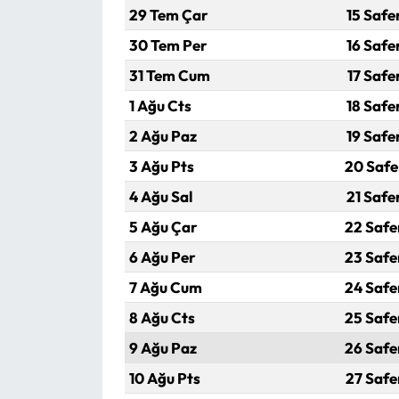
29 Tem Çar
15 Safe
Mecitözü Haberleri
30 Tem Per
16 Safe
31 Tem Cum
17 Safe
Oğuzlar Haberleri
1 Ağu Cts
18 Safe
Ortaköy Haberleri
2 Ağu Paz
19 Safe
3 Ağu Pts
20 Safe
Osmancık Haberleri
4 Ağu Sal
21 Safe
Otomotiv
5 Ağu Çar
22 Safe
6 Ağu Per
23 Safe
Resmi İlan
7 Ağu Cum
24 Safe
Resmi Reklam
8 Ağu Cts
25 Safe
9 Ağu Paz
26 Safe
Sağlık
10 Ağu Pts
27 Safe