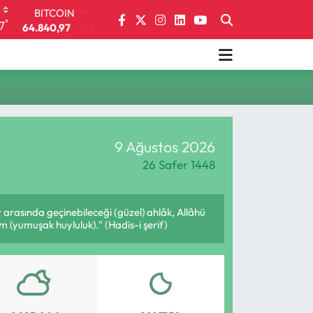
BITCOIN
°
7
64.840,97
-0.15
DOLAR
47,7436
0.18
EURO
55,2510
0.32
STERLİN
64,4811
0.38
GRAM ALTIN
9 Ağustos 2026
6660.55
0
BİST100
26 Safer 1448
13.779
-14
 arasında geçinebileceği (güzel) ahlâk, Allâhü
m (yumuşak huyluluk)." (Hadis-i şerif)