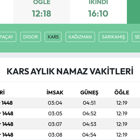
ÖĞLE
İKINDI
12:18
16:10
PAÇAY
DİGOR
KARS
KAĞIZMAN
SARIKAMIŞ
SE
KARS AYLIK NAMAZ VAKITLERI
Rİ
İMSAK
GÜNEŞ
ÖĞLE
r 1448
03:04
04:51
12:19
r 1448
03:05
04:52
12:19
r 1448
03:07
04:53
12:19
r 1448
03:08
04:54
12:19