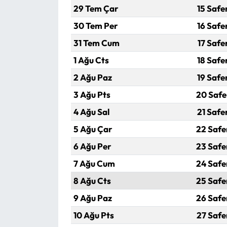
29 Tem Çar
15 Safe
Mecitözü Haberleri
30 Tem Per
16 Safe
31 Tem Cum
17 Safe
Oğuzlar Haberleri
1 Ağu Cts
18 Safe
Ortaköy Haberleri
2 Ağu Paz
19 Safe
3 Ağu Pts
20 Safe
Osmancık Haberleri
4 Ağu Sal
21 Safe
Otomotiv
5 Ağu Çar
22 Safe
6 Ağu Per
23 Safe
Resmi İlan
7 Ağu Cum
24 Safe
Resmi Reklam
8 Ağu Cts
25 Safe
9 Ağu Paz
26 Safe
Sağlık
10 Ağu Pts
27 Safe