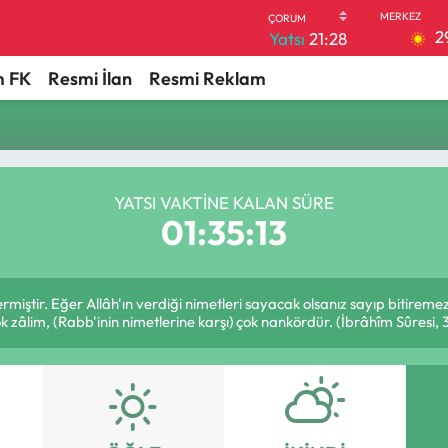
2
Yatsı
21:28
 FK
Resmi İlan
Resmi Reklam
YATSI VAKTINE KALAN SÜRE
01:35:13
ermiştir. Eğer Allâh'ın verdiği nimetleri sayacak olsanız sayıp bitiremez
k zâlim, (Rabb'inin nimetlerine karşı) çok nankördür. (İbrâhîm Sûresi, 