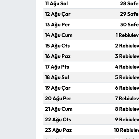
Siyaset
11 Ağu Sal
28 Safe
12 Ağu Çar
29 Safe
Spor
13 Ağu Per
30 Safe
Sungurlu Haberleri
14 Ağu Cum
1 Rebiulev
15 Ağu Cts
2 Rebiulev
Turizm
16 Ağu Paz
3 Rebiulev
Uğurludağ Haberleri
17 Ağu Pts
4 Rebiulev
18 Ağu Sal
5 Rebiulev
Yaşam
19 Ağu Çar
6 Rebiulev
Yayla Haber
20 Ağu Per
7 Rebiulev
21 Ağu Cum
8 Rebiulev
Yemek Tarifleri
22 Ağu Cts
9 Rebiulev
Yerel Haberler
23 Ağu Paz
10 Rebiule