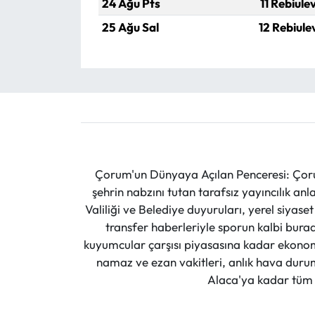
24 Ağu Pts
11 Rebiule
25 Ağu Sal
12 Rebiule
Çorum'un Dünyaya Açılan Penceresi: Çoru
şehrin nabzını tutan tarafsız yayıncılık an
Valiliği ve Belediye duyuruları, yerel siyas
transfer haberleriyle sporun kalbi burad
kuyumcular çarşısı piyasasına kadar ekonomi
namaz ve ezan vakitleri, anlık hava durumu
Alaca'ya kadar tüm il