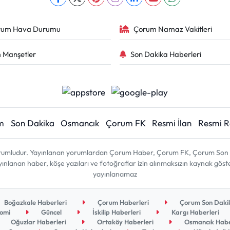
rum Hava Durumu
Çorum Namaz Vakitleri
 Manşetler
Son Dakika Haberleri
m
Son Dakika
Osmancık
Çorum FK
Resmi İlan
Resmi 
sorumludur. Yayınlanan yorumlardan Çorum Haber, Çorum FK, Çorum Son D
 yayınlanan haber, köşe yazıları ve fotoğraflar izin alınmaksızın kaynak gös
yayınlanamaz
Boğazkale Haberleri
Çorum Haberleri
Çorum Son Dakik
omi
Güncel
İskilip Haberleri
Kargı Haberleri
Oğuzlar Haberleri
Ortaköy Haberleri
Osmancık Habe