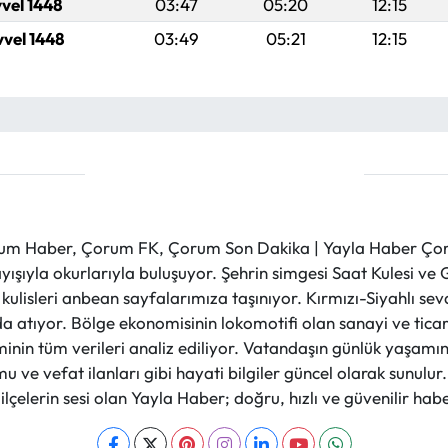
vvel 1448
03:47
05:20
12:15
vvel 1448
03:49
05:21
12:15
m Haber, Çorum FK, Çorum Son Dakika | Yayla Haber Çorum
layışıyla okurlarıyla buluşuyor. Şehrin simgesi Saat Kulesi 
et kulisleri anbean sayfalarımıza taşınıyor. Kırmızı-Siyahlı s
a atıyor. Bölge ekonomisinin lokomotifi olan sanayi ve ticare
nin tüm verileri analiz ediliyor. Vatandaşın günlük yaşamını
 ve vefat ilanları gibi hayati bilgiler güncel olarak sunulu
çelerin sesi olan Yayla Haber; doğru, hızlı ve güvenilir haber