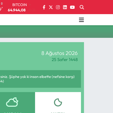
BITCOIN
°
9
64.944,08
-0.18
DOLAR
47,7436
0.18
EURO
55,2510
0.32
STERLİN
64,4811
0.38
GRAM ALTIN
8 Ağustos 2026
6660.55
0.03
BİST100
25 Safer 1448
13.779
-14
siniz. Şüphe yok ki insan elbette (nefsine karşı)
34)