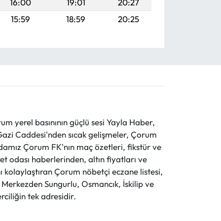
16:00
19:01
20:27
15:59
18:59
20:25
 yerel basınının güçlü sesi Yayla Haber,
ve Gazi Caddesi'nden sıcak gelişmeler, Çorum
evdamız Çorum FK'nın maç özetleri, fikstür ve
t odası haberlerinden, altın fiyatları ve
 kolaylaştıran Çorum nöbetçi eczane listesi,
r. Merkezden Sungurlu, Osmancık, İskilip ve
ciliğin tek adresidir.