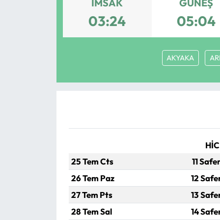
İMSAK
GÜNEŞ
Eğitim
03:24
05:04
Ekonomi
AKYAKA
AR
Güncel
İskilip Haberleri
Kargı Haberleri
Kimdir?
HİC
25 Tem Cts
11 Safe
Kültür Sanat
26 Tem Paz
12 Safe
Laçin Haberleri
27 Tem Pts
13 Safe
28 Tem Sal
14 Safe
Magazin