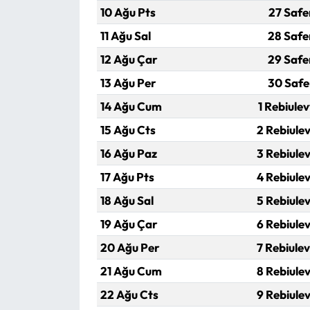
Siyaset
10 Ağu Pts
27 Safe
11 Ağu Sal
28 Safe
Spor
12 Ağu Çar
29 Safe
Sungurlu Haberleri
13 Ağu Per
30 Safe
14 Ağu Cum
1 Rebiulev
Turizm
15 Ağu Cts
2 Rebiulev
Uğurludağ Haberleri
16 Ağu Paz
3 Rebiulev
17 Ağu Pts
4 Rebiulev
Yaşam
18 Ağu Sal
5 Rebiulev
Yayla Haber
19 Ağu Çar
6 Rebiulev
20 Ağu Per
7 Rebiulev
Yemek Tarifleri
21 Ağu Cum
8 Rebiulev
Yerel Haberler
22 Ağu Cts
9 Rebiulev