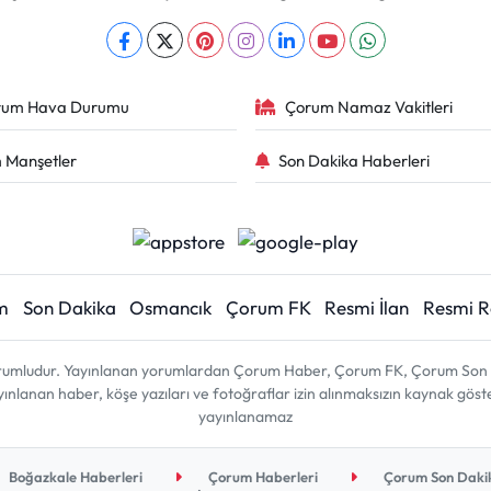
rum Hava Durumu
Çorum Namaz Vakitleri
 Manşetler
Son Dakika Haberleri
m
Son Dakika
Osmancık
Çorum FK
Resmi İlan
Resmi 
sorumludur. Yayınlanan yorumlardan Çorum Haber, Çorum FK, Çorum Son D
 yayınlanan haber, köşe yazıları ve fotoğraflar izin alınmaksızın kaynak gös
yayınlanamaz
Boğazkale Haberleri
Çorum Haberleri
Çorum Son Dakik