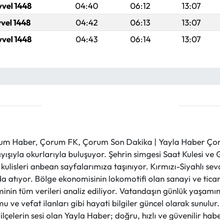
vvel 1448
04:40
06:12
13:07
vvel 1448
04:42
06:13
13:07
vvel 1448
04:43
06:14
13:07
m Haber, Çorum FK, Çorum Son Dakika | Yayla Haber Çorum
layışıyla okurlarıyla buluşuyor. Şehrin simgesi Saat Kulesi 
et kulisleri anbean sayfalarımıza taşınıyor. Kırmızı-Siyahlı s
a atıyor. Bölge ekonomisinin lokomotifi olan sanayi ve ticare
nin tüm verileri analiz ediliyor. Vatandaşın günlük yaşamını
 ve vefat ilanları gibi hayati bilgiler güncel olarak sunulu
çelerin sesi olan Yayla Haber; doğru, hızlı ve güvenilir haber