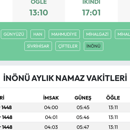
ÖĞLE
İKINDI
13:10
17:01
GÜNYÜZÜ
HAN
MAHMUDİYE
MİHALGAZİ
MİHAL
SİVRİHİSAR
ÇİFTELER
İNÖNÜ
İNÖNÜ AYLIK NAMAZ VAKITLERI
Rİ
İMSAK
GÜNEŞ
ÖĞLE
r 1448
04:00
05:45
13:11
r 1448
04:01
05:46
13:11
r 1448
04:03
05:47
13:11