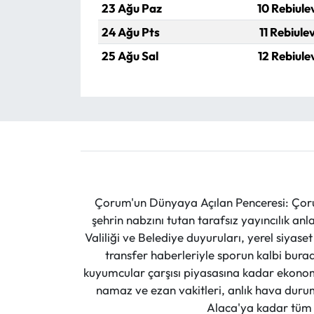
23 Ağu Paz
10 Rebiule
24 Ağu Pts
11 Rebiule
25 Ağu Sal
12 Rebiule
Çorum'un Dünyaya Açılan Penceresi: Çoru
şehrin nabzını tutan tarafsız yayıncılık an
Valiliği ve Belediye duyuruları, yerel siyas
transfer haberleriyle sporun kalbi burad
kuyumcular çarşısı piyasasına kadar ekonomi
namaz ve ezan vakitleri, anlık hava durumu
Alaca'ya kadar tüm il