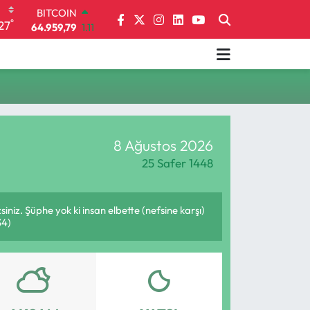
BITCOIN
°
27
64.959,79
1.11
DOLAR
47,7436
0.18
EURO
55,2510
0.32
STERLİN
64,4811
0.38
GRAM ALTIN
8 Ağustos 2026
6660.55
0.03
BİST100
25 Safer 1448
13.779
-14
siniz. Şüphe yok ki insan elbette (nefsine karşı)
34)