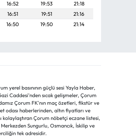
16:52
19:53
21:18
16:51
19:51
21:16
16:50
19:50
21:14
 yerel basınının güçlü sesi Yayla Haber,
ve Gazi Caddesi'nden sıcak gelişmeler, Çorum
evdamız Çorum FK'nın maç özetleri, fikstür ve
t odası haberlerinden, altın fiyatları ve
 kolaylaştıran Çorum nöbetçi eczane listesi,
r. Merkezden Sungurlu, Osmancık, İskilip ve
ciliğin tek adresidir.