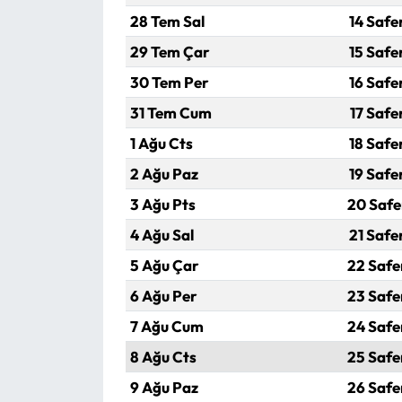
28 Tem Sal
14 Safe
Mecitözü Haberleri
29 Tem Çar
15 Safe
30 Tem Per
16 Safe
Oğuzlar Haberleri
31 Tem Cum
17 Safe
Ortaköy Haberleri
1 Ağu Cts
18 Safe
2 Ağu Paz
19 Safe
Osmancık Haberleri
3 Ağu Pts
20 Safe
Otomotiv
4 Ağu Sal
21 Safe
5 Ağu Çar
22 Safe
Resmi İlan
6 Ağu Per
23 Safe
Resmi Reklam
7 Ağu Cum
24 Safe
8 Ağu Cts
25 Safe
Sağlık
9 Ağu Paz
26 Safe