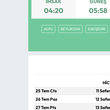
İMSAK
GÜNEŞ
Eğitim
04:20
05:58
Ekonomi
ALPU
BEYLİKOVA
ESKİŞEHİR
Güncel
İskilip Haberleri
Kargı Haberleri
Kimdir?
HİC
Kültür Sanat
25 Tem Cts
11 Safe
Laçin Haberleri
26 Tem Paz
12 Safe
27 Tem Pts
13 Safe
Magazin