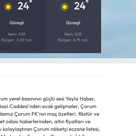
°
°
24
24
Güneşli
Güneşli
Nem: %39
Nem: %35
Rüzgar: 3.69 m/s
Rüzgar: 6.19 m/s
 yerel basınının güçlü sesi Yayla Haber,
ve Gazi Caddesi'nden sıcak gelişmeler, Çorum
evdamız Çorum FK'nın maç özetleri, fikstür ve
t odası haberlerinden, altın fiyatları ve
 kolaylaştıran Çorum nöbetçi eczane listesi,