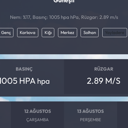
Güneşli
Nem: %17, Basınç: 1005 hpa hPa, Rüzgar: 2.89 m/s
Genç
Karlıova
Kiğı
Merkez
Solhan
Yayladere
BASINÇ
RÜZGAR
1005 HPA
2.89 M/S
hpa
12 AĞUSTOS
13 AĞUSTOS
ÇARŞAMBA
PERŞEMBE