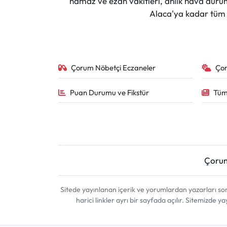
namaz ve ezan vakitleri, anlık hava durumu
Siyaset
Alaca'ya kadar tüm il
Spor
Sungurlu Haberleri
Çorum Nöbetçi Eczaneler
Ço
Turizm
Puan Durumu ve Fikstür
Tüm
Uğurludağ Haberleri
Yaşam
Yayla Haber
Çoru
Yemek Tarifleri
Sitede yayınlanan içerik ve yorumlardan yazarları 
harici linkler ayrı bir sayfada açılır. Sitemizde
Yerel Haberler