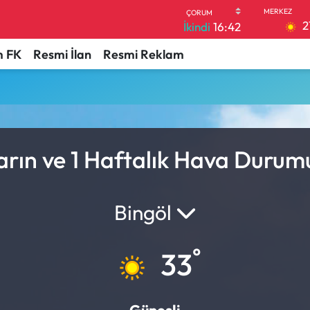
2
İkindi
16:42
 FK
Resmi İlan
Resmi Reklam
arın ve 1 Haftalık Hava Durum
Bingöl
°
33