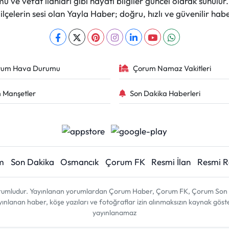
 ve vefat ilanları gibi hayati bilgiler güncel olarak sunulu
çelerin sesi olan Yayla Haber; doğru, hızlı ve güvenilir haber
rum Hava Durumu
Çorum Namaz Vakitleri
 Manşetler
Son Dakika Haberleri
m
Son Dakika
Osmancık
Çorum FK
Resmi İlan
Resmi 
sorumludur. Yayınlanan yorumlardan Çorum Haber, Çorum FK, Çorum Son D
 yayınlanan haber, köşe yazıları ve fotoğraflar izin alınmaksızın kaynak gös
yayınlanamaz