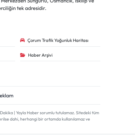
r. Merkezden Sungurlu, Osmancık, İskilip ve
ciliğin tek adresidir.
Çorum Trafik Yoğunluk Haritası
Haber Arşivi
Reklam
akika | Yayla Haber sorumlu tutulamaz. Sitedeki tüm
terilse dahi, herhangi bir ortamda kullanılamaz ve