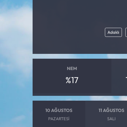
Eğitim
Ekonomi
Adaklı
Güncel
İskilip Haberleri
Kargı Haberleri
NEM
%17
Kimdir?
Kültür Sanat
10 AĞUSTOS
11 AĞUSTOS
Laçin Haberleri
PAZARTESI
SALI
Magazin