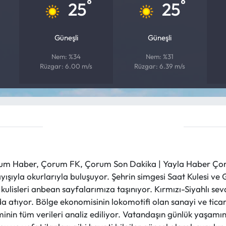
°
°
25
25
Güneşli
Güneşli
Nem: %34
Nem: %31
Rüzgar: 6.00 m/s
Rüzgar: 6.39 m/s
m Haber, Çorum FK, Çorum Son Dakika | Yayla Haber Çorum
layışıyla okurlarıyla buluşuyor. Şehrin simgesi Saat Kulesi 
et kulisleri anbean sayfalarımıza taşınıyor. Kırmızı-Siyahlı s
a atıyor. Bölge ekonomisinin lokomotifi olan sanayi ve ticare
nin tüm verileri analiz ediliyor. Vatandaşın günlük yaşamını