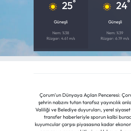
°
°
25
24
Mecitözü Haberleri
Güneşli
Güneşli
Oğuzlar Haberleri
Nem: %38
Nem: %39
Rüzgar: 4.61 m/s
Rüzgar: 6.19 m/s
Ortaköy Haberleri
Osmancık Haberleri
Otomotiv
Resmi İlan
Çorum'un Dünyaya Açılan Penceresi: Çoru
şehrin nabzını tutan tarafsız yayıncılık an
Resmi Reklam
Valiliği ve Belediye duyuruları, yerel siyas
transfer haberleriyle sporun kalbi burad
Sağlık
kuyumcular çarşısı piyasasına kadar ekonomi