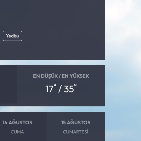
Yedisu
EN DÜŞÜK / EN YÜKSEK
°
°
17
/ 35
14 AĞUSTOS
15 AĞUSTOS
CUMA
CUMARTESI