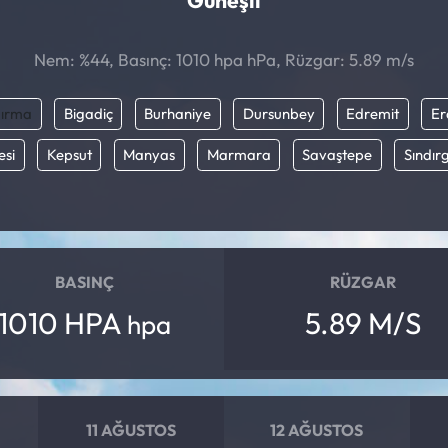
Güneşli
Nem: %44, Basınç: 1010 hpa hPa, Rüzgar: 5.89 m/s
ırma
Bigadiç
Burhaniye
Dursunbey
Edremit
Er
esi
Kepsut
Manyas
Marmara
Savaştepe
Sındırg
BASINÇ
RÜZGAR
1010 HPA
5.89 M/S
hpa
11 AĞUSTOS
12 AĞUSTOS