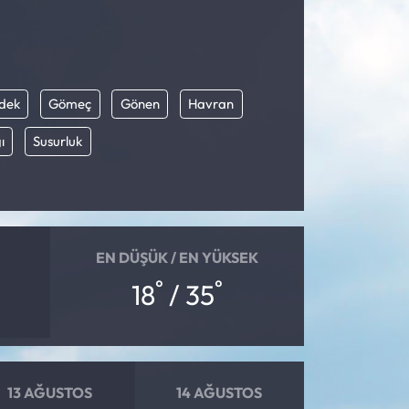
dek
Gömeç
Gönen
Havran
ı
Susurluk
EN DÜŞÜK / EN YÜKSEK
°
°
18
/ 35
13 AĞUSTOS
14 AĞUSTOS