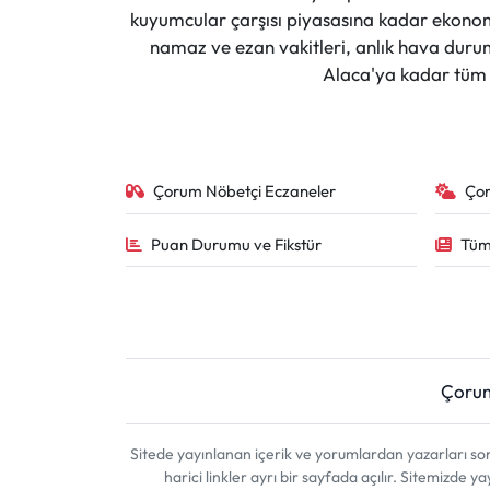
Siyaset
kuyumcular çarşısı piyasasına kadar ekonomi
namaz ve ezan vakitleri, anlık hava durumu
Spor
Alaca'ya kadar tüm il
Sungurlu Haberleri
Turizm
Çorum Nöbetçi Eczaneler
Ço
Uğurludağ Haberleri
Puan Durumu ve Fikstür
Tüm
Yaşam
Yayla Haber
Çoru
Yemek Tarifleri
Yerel Haberler
Sitede yayınlanan içerik ve yorumlardan yazarları 
harici linkler ayrı bir sayfada açılır. Sitemizde