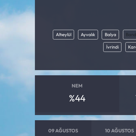
Eğitim
Ekonomi
Altıeylül
Ayvalık
Balya
Band
Güncel
İvrindi
Kar
İskilip Haberleri
Kargı Haberleri
NEM
Kimdir?
%44
Kültür Sanat
Laçin Haberleri
09 AĞUSTOS
10 AĞUSTOS
Magazin