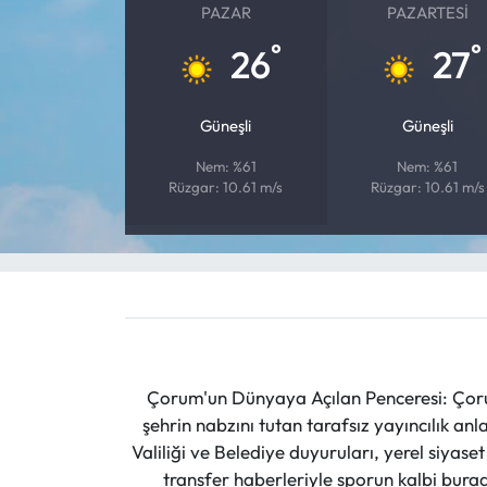
PAZAR
PAZARTESI
°
°
Mecitözü Haberleri
26
27
Oğuzlar Haberleri
Güneşli
Güneşli
Ortaköy Haberleri
Nem: %61
Nem: %61
Rüzgar: 10.61 m/s
Rüzgar: 10.61 m/s
Osmancık Haberleri
Otomotiv
Resmi İlan
Resmi Reklam
Çorum'un Dünyaya Açılan Penceresi: Çoru
şehrin nabzını tutan tarafsız yayıncılık an
Sağlık
Valiliği ve Belediye duyuruları, yerel siyas
transfer haberleriyle sporun kalbi burad