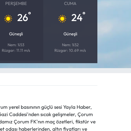
PERŞEMBE
CUMA
°
°
26
24
Güneşli
Güneşli
Nem: %53
Nem: %52
Rüzgar: 11.11 m/s
Rüzgar: 10.69 m/s
 yerel basınının güçlü sesi Yayla Haber,
ve Gazi Caddesi'nden sıcak gelişmeler, Çorum
evdamız Çorum FK'nın maç özetleri, fikstür ve
t odası haberlerinden, altın fiyatları ve