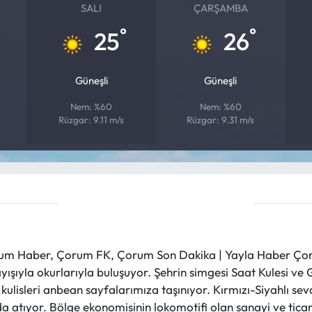
SALI
ÇARŞAMBA
°
°
25
26
Güneşli
Güneşli
Nem: %60
Nem: %60
Rüzgar: 9.11 m/s
Rüzgar: 9.31 m/s
m Haber, Çorum FK, Çorum Son Dakika | Yayla Haber Çorum
layışıyla okurlarıyla buluşuyor. Şehrin simgesi Saat Kulesi 
et kulisleri anbean sayfalarımıza taşınıyor. Kırmızı-Siyahlı s
a atıyor. Bölge ekonomisinin lokomotifi olan sanayi ve ticare