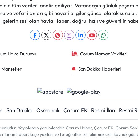
nin tüm verileri analiz ediliyor. Vatandaşın günlük yaşamını
 ve vefat ilanları gibi hayati bilgiler güncel olarak sunulu
çelerin sesi olan Yayla Haber; doğru, hızlı ve güvenilir haber
rum Hava Durumu
Çorum Namaz Vakitleri
 Manşetler
Son Dakika Haberleri
m
Son Dakika
Osmancık
Çorum FK
Resmi İlan
Resmi 
sorumludur. Yayınlanan yorumlardan Çorum Haber, Çorum FK, Çorum Son D
 yayınlanan haber, köşe yazıları ve fotoğraflar izin alınmaksızın kaynak gös