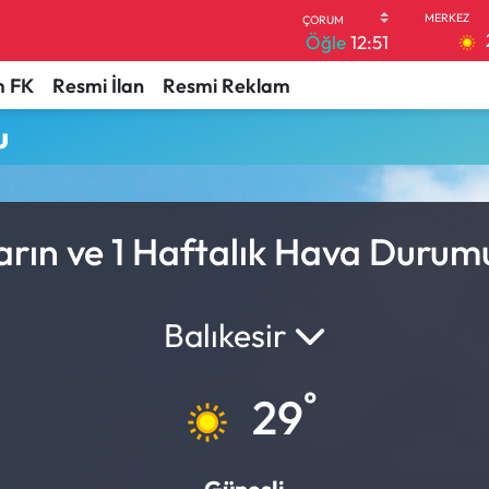
Öğle
12:51
 FK
Resmi İlan
Resmi Reklam
u
arın ve 1 Haftalık Hava Durum
Balıkesir
°
29