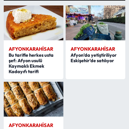
1
2
3
4
5
6
7
8
9
10
11
12
13
14
15
16
17
18
19
Eğitim
Ekonomi
Güncel
AFYONKARAHISAR
AFYONKARAHISAR
İskilip Haberleri
Bu tarifle herkes usta
Afyon’da yetiştiriliyor
şef: Afyon usulü
Eskişehir’de satılıyor
Kaymaklı Ekmek
Kargı Haberleri
Kadayıfı tarifi
Kimdir?
Kültür Sanat
Laçin Haberleri
AFYONKARAHISAR
Magazin