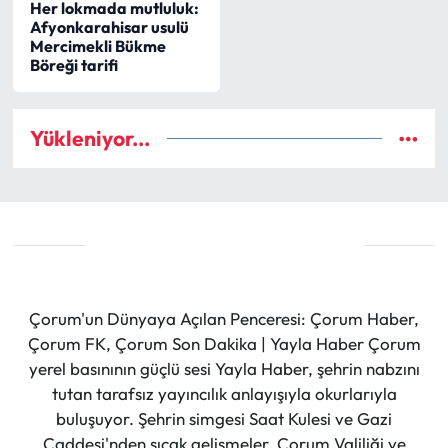
Her lokmada mutluluk:
Afyonkarahisar usulü
Mecitözü Haberleri
Mercimekli Bükme
Böreği tarifi
Oğuzlar Haberleri
Yükleniyor...
Ortaköy Haberleri
Osmancık Haberleri
Otomotiv
Resmi İlan
Çorum'un Dünyaya Açılan Penceresi: Çorum Haber,
Çorum FK, Çorum Son Dakika | Yayla Haber Çorum
Resmi Reklam
yerel basınının güçlü sesi Yayla Haber, şehrin nabzını
tutan tarafsız yayıncılık anlayışıyla okurlarıyla
Sağlık
buluşuyor. Şehrin simgesi Saat Kulesi ve Gazi
Caddesi'nden sıcak gelişmeler, Çorum Valiliği ve