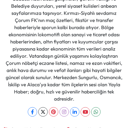
Siyaset
Belediye duyuruları, yerel siyaset kulisleri anbean
sayfalarımıza taşınıyor. Kırmızı-Siyahlı sevdamız
Spor
Çorum FK'nın maç özetleri, fikstür ve transfer
haberleriyle sporun kalbi burada atıyor. Bölge
Sungurlu Haberleri
ekonomisinin lokomotifi olan sanayi ve ticaret odası
haberlerinden, altın fiyatları ve kuyumcular çarşısı
Turizm
piyasasına kadar ekonominin tüm verileri analiz
ediliyor. Vatandaşın günlük yaşamını kolaylaştıran
Uğurludağ Haberleri
Çorum nöbetçi eczane listesi, namaz ve ezan vakitleri,
anlık hava durumu ve vefat ilanları gibi hayati bilgiler
Yaşam
güncel olarak sunulur. Merkezden Sungurlu, Osmancık,
İskilip ve Alaca'ya kadar tüm ilçelerin sesi olan Yayla
Yayla Haber
Haber; doğru, hızlı ve güvenilir haberciliğin tek
adresidir.
Yemek Tarifleri
Yerel Haberler