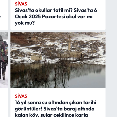
SIVAS
Sivas'ta okullar tatil mi? Sivas'ta 6
r
Ocak 2025 Pazartesi okul var mı
yok mu?
SIVAS
16 yıl sonra su altından çıkan tarihi
görüntüler! Sivas'ta baraj altında
kalan köy, sular çekilince karla