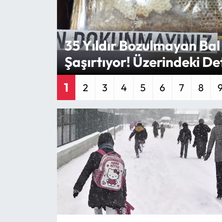
Eğitim
35 Yıldır Bozulmayan Bal
Ekonomi
Şaşırtıyor! Üzerindeki D
Güncel
1
2
3
4
5
6
7
8
İskilip Haberleri
Kargı Haberleri
Kimdir?
Kültür Sanat
Laçin Haberleri
Magazin