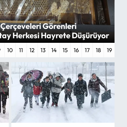
 Çerçeveleri Görenleri
etay Herkesi Hayrete Düşürüyor
Kı
9
10
11
12
13
14
15
16
17
18
19