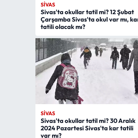
SIVAS
Sivas'ta okullar tatil mi? 12 Şubat
Mecitözü Haberleri
Çarşamba Sivas'ta okul var mı, ka
tatili olacak mı?
Oğuzlar Haberleri
Ortaköy Haberleri
Osmancık Haberleri
Otomotiv
Resmi İlan
Resmi Reklam
SIVAS
Sivas'ta okullar tatil mi? 30 Aralık
Sağlık
2024 Pazartesi Sivas'ta kar tatili
var mı?