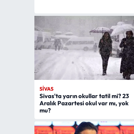
Siyaset
Spor
Sungurlu Haberleri
Turizm
Uğurludağ Haberleri
Yaşam
SIVAS
Yayla Haber
Sivas'ta yarın okullar tatil mi? 23
Aralık Pazartesi okul var mı, yok
Yemek Tarifleri
mu?
Yerel Haberler