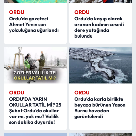
ORDU
ORDU
Ordu'da gazeteci
Ordu'da kayıp olarak
Ahmet Yenin son
aranan kadının cesedi
yolculuğuna uğurlandı
dere yatağında
bulundu
ORDU
ORDU
ORDU'DA YARIN
Ordu'da karla birlikte
OKULLAR TATİL Mİ? 25
beyaza bürünen Yason
Şubat Ordu'da okullar
Burnu havadan
var mı, yok mu? Valilik
görüntülendi
son dakika duyurdu!