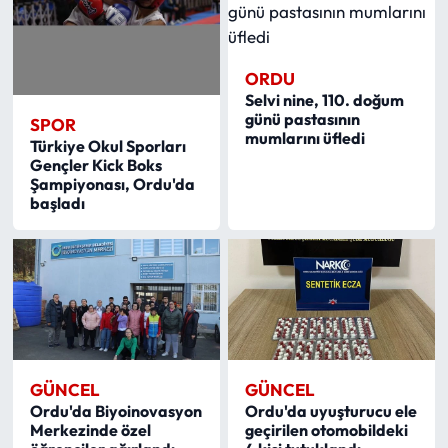
ORDU
Selvi nine, 110. doğum
günü pastasının
SPOR
mumlarını üfledi
Türkiye Okul Sporları
Gençler Kick Boks
Şampiyonası, Ordu'da
başladı
GÜNCEL
GÜNCEL
Ordu'da Biyoinovasyon
Ordu'da uyuşturucu ele
Merkezinde özel
geçirilen otomobildeki