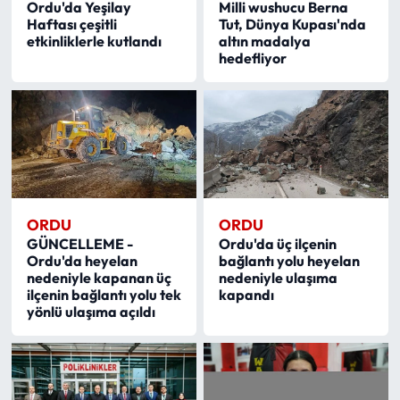
Ordu'da Yeşilay
Milli wushucu Berna
Haftası çeşitli
Tut, Dünya Kupası'nda
Mecitözü Haberleri
etkinliklerle kutlandı
altın madalya
hedefliyor
Oğuzlar Haberleri
Ortaköy Haberleri
Osmancık Haberleri
Otomotiv
ORDU
ORDU
GÜNCELLEME -
Ordu'da üç ilçenin
Ordu'da heyelan
bağlantı yolu heyelan
Resmi İlan
nedeniyle kapanan üç
nedeniyle ulaşıma
ilçenin bağlantı yolu tek
kapandı
yönlü ulaşıma açıldı
Resmi Reklam
Sağlık