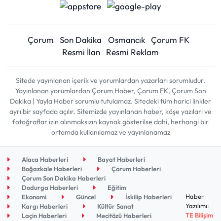
Çorum
Son Dakika
Osmancık
Çorum FK
Resmi İlan
Resmi Reklam
Sitede yayınlanan içerik ve yorumlardan yazarları sorumludur.
Yayınlanan yorumlardan Çorum Haber, Çorum FK, Çorum Son
Dakika | Yayla Haber sorumlu tutulamaz. Sitedeki tüm harici linkler
ayrı bir sayfada açılır. Sitemizde yayınlanan haber, köşe yazıları ve
fotoğraflar izin alınmaksızın kaynak gösterilse dahi, herhangi bir
ortamda kullanılamaz ve yayınlanamaz
Alaca Haberleri
Bayat Haberleri
Boğazkale Haberleri
Çorum Haberleri
Çorum Son Dakika Haberleri
Dodurga Haberleri
Eğitim
Haber
Ekonomi
Güncel
İskilip Haberleri
Yazılımı:
Kargı Haberleri
Kültür Sanat
TE Bilişim
Laçin Haberleri
Mecitözü Haberleri