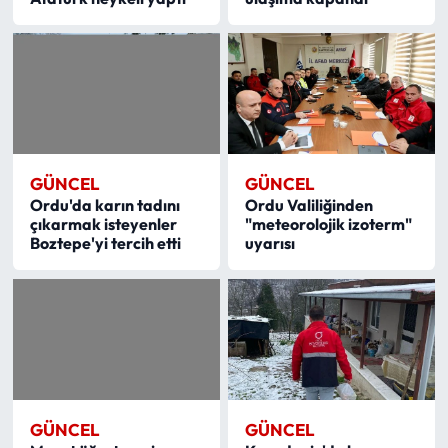
GÜNCEL
GÜNCEL
Ordu'da karın tadını
Ordu Valiliğinden
çıkarmak isteyenler
"meteorolojik izoterm"
Boztepe'yi tercih etti
uyarısı
GÜNCEL
GÜNCEL