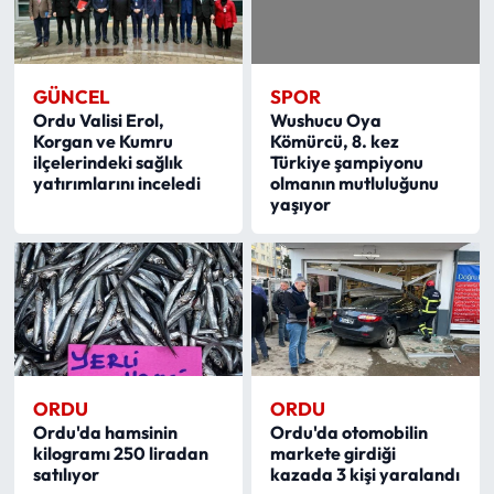
Siyaset
Spor
GÜNCEL
SPOR
Sungurlu Haberleri
Ordu Valisi Erol,
Wushucu Oya
Korgan ve Kumru
Kömürcü, 8. kez
ilçelerindeki sağlık
Türkiye şampiyonu
Turizm
yatırımlarını inceledi
olmanın mutluluğunu
yaşıyor
Uğurludağ Haberleri
Yaşam
Yayla Haber
Yemek Tarifleri
ORDU
ORDU
Ordu'da hamsinin
Ordu'da otomobilin
kilogramı 250 liradan
markete girdiği
Yerel Haberler
satılıyor
kazada 3 kişi yaralandı