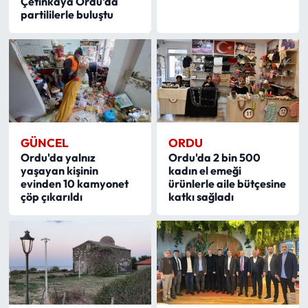
Çetinkaya Ordu'da
partililerle buluştu
GÜNCEL
ORDU
Ordu'da yalnız
Ordu'da 2 bin 500
yaşayan kişinin
kadın el emeği
evinden 10 kamyonet
ürünlerle aile bütçesine
çöp çıkarıldı
katkı sağladı