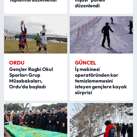
düzenlendi
ORDU
GÜNCEL
Gençler Ragbi Okul
İş makinesi
Sporları Grup
operatöründen kar
Müsabakaları,
temizlememesini
Ordu'da başladı
isteyen gençlere kayak
sürprizi