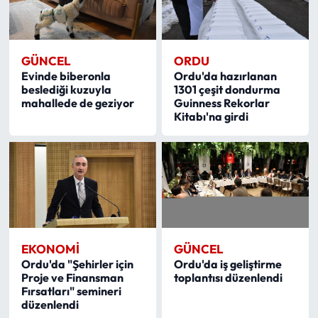
GÜNCEL
ORDU
Evinde biberonla
Ordu'da hazırlanan
beslediği kuzuyla
1301 çeşit dondurma
mahallede de geziyor
Guinness Rekorlar
Kitabı'na girdi
EKONOMI
GÜNCEL
Ordu'da "Şehirler için
Ordu'da iş geliştirme
Proje ve Finansman
toplantısı düzenlendi
Fırsatları" semineri
düzenlendi