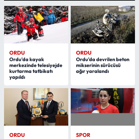
1
2
3
4
5
6
7
8
9
10
11
12
13
14
15
16
17
18
19
Eğitim
Ekonomi
Güncel
ORDU
ORDU
İskilip Haberleri
Ordu'da kayak
Ordu'da devrilen beton
merkezinde telesiyejde
mikserinin sürücüsü
kurtarma tatbikatı
ağır yaralandı
Kargı Haberleri
yapıldı
Kimdir?
Kültür Sanat
Laçin Haberleri
ORDU
SPOR
Magazin