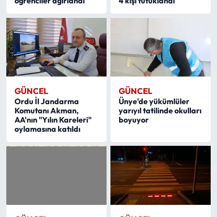
öğrenciler ağırlandı
4 kişi tutuklandı
GÜNCEL
GÜNCEL
Ordu İl Jandarma
Ünye'de yükümlüler
Komutanı Akman,
yarıyıl tatilinde okulları
AA'nın "Yılın Kareleri"
boyuyor
oylamasına katıldı