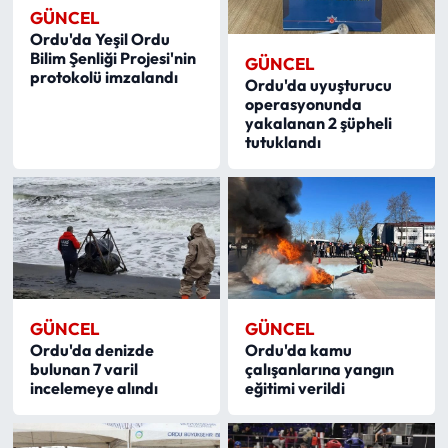
GÜNCEL
Ordu'da Yeşil Ordu
Bilim Şenliği Projesi'nin
GÜNCEL
protokolü imzalandı
Ordu'da uyuşturucu
operasyonunda
yakalanan 2 şüpheli
tutuklandı
GÜNCEL
GÜNCEL
Ordu'da denizde
Ordu'da kamu
bulunan 7 varil
çalışanlarına yangın
incelemeye alındı
eğitimi verildi