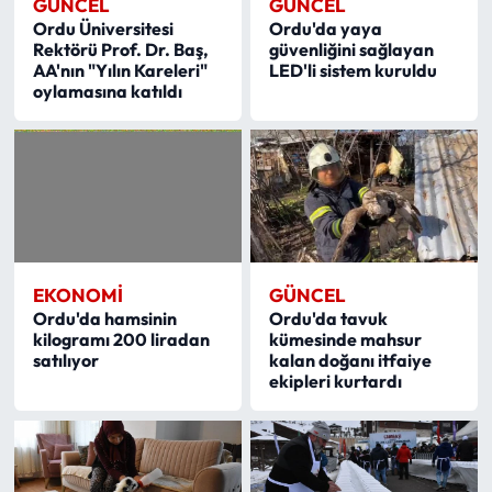
GÜNCEL
GÜNCEL
Ordu Üniversitesi
Ordu'da yaya
Rektörü Prof. Dr. Baş,
güvenliğini sağlayan
AA'nın "Yılın Kareleri"
LED'li sistem kuruldu
oylamasına katıldı
EKONOMI
GÜNCEL
Ordu'da hamsinin
Ordu'da tavuk
kilogramı 200 liradan
kümesinde mahsur
satılıyor
kalan doğanı itfaiye
ekipleri kurtardı