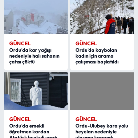
GÜNCEL
GÜNCEL
Ordu'da kar yağışı
Ordu'da kaybolan
nedeniyle halı sahanın
kadın için arama
çatısı çöktü
çalışması başlatıldı
GÜNCEL
GÜNCEL
Ordu'da emekli
Ordu-Ulubey kara yolu
öğretmen kardan
heyelan nedeniyle
Atatürk heykeli yaptı
ulaşıma kapandı