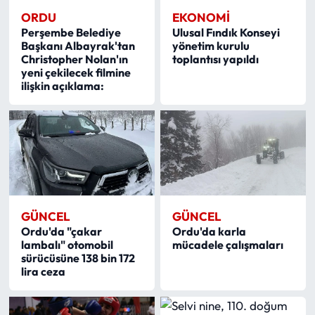
ORDU
EKONOMI
Perşembe Belediye
Ulusal Fındık Konseyi
Başkanı Albayrak'tan
yönetim kurulu
Christopher Nolan'ın
toplantısı yapıldı
yeni çekilecek filmine
ilişkin açıklama:
GÜNCEL
GÜNCEL
Ordu'da "çakar
Ordu'da karla
lambalı" otomobil
mücadele çalışmaları
sürücüsüne 138 bin 172
lira ceza