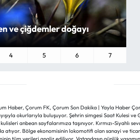
en ve çiğdemler doğayı
Ka
ve
4
5
6
7
m Haber, Çorum FK, Çorum Son Dakika | Yayla Haber Çorum
layışıyla okurlarıyla buluşuyor. Şehrin simgesi Saat Kulesi 
et kulisleri anbean sayfalarımıza taşınıyor. Kırmızı-Siyahlı s
a atıyor. Bölge ekonomisinin lokomotifi olan sanayi ve ticare
nin tüm verileri analiz ediliyor. Vatandaşın günlük yaşamını