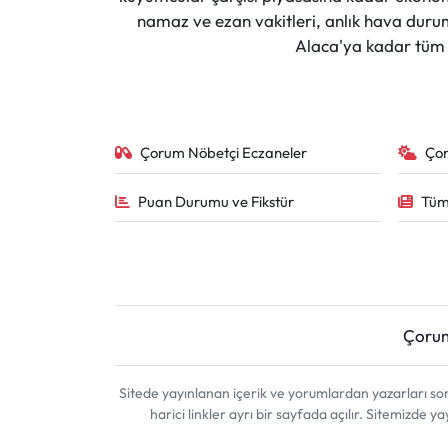
namaz ve ezan vakitleri, anlık hava durumu
Alaca'ya kadar tüm il
Mecitözü Haberleri
Oğuzlar Haberleri
Ortaköy Haberleri
Çorum Nöbetçi Eczaneler
Ço
Osmancık Haberleri
Puan Durumu ve Fikstür
Tüm
Otomotiv
Resmi İlan
Çoru
Resmi Reklam
Sitede yayınlanan içerik ve yorumlardan yazarları 
Sağlık
harici linkler ayrı bir sayfada açılır. Sitemizde