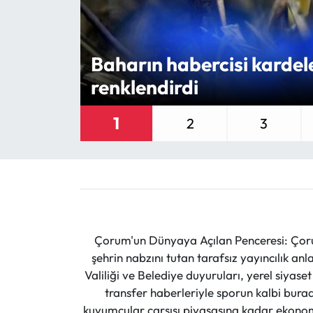
Eğitim
Baharın habercisi kardel
Ekonomi
renklendirdi
Güncel
1
2
3
İskilip Haberleri
Kargı Haberleri
Kimdir?
Kültür Sanat
Çorum'un Dünyaya Açılan Penceresi: Çoru
şehrin nabzını tutan tarafsız yayıncılık an
Laçin Haberleri
Valiliği ve Belediye duyuruları, yerel siyas
transfer haberleriyle sporun kalbi burad
Magazin
kuyumcular çarşısı piyasasına kadar ekonomi