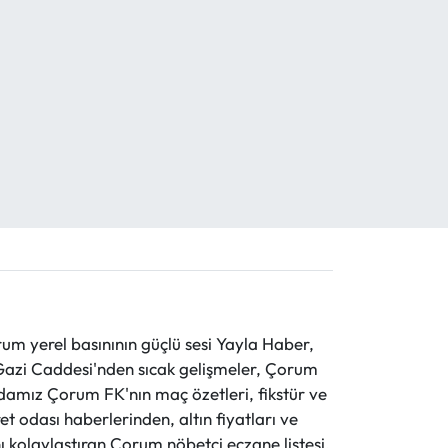
rs'ta yarın okullar tatil mi? 8 Ocak'
rilecek mi?
 yerel basınının güçlü sesi Yayla Haber,
ve Gazi Caddesi'nden sıcak gelişmeler, Çorum
evdamız Çorum FK'nın maç özetleri, fikstür ve
t odası haberlerinden, altın fiyatları ve
 kolaylaştıran Çorum nöbetçi eczane listesi,