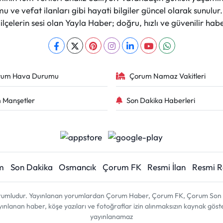
 ve vefat ilanları gibi hayati bilgiler güncel olarak sunulu
çelerin sesi olan Yayla Haber; doğru, hızlı ve güvenilir haber
rum Hava Durumu
Çorum Namaz Vakitleri
 Manşetler
Son Dakika Haberleri
m
Son Dakika
Osmancık
Çorum FK
Resmi İlan
Resmi 
sorumludur. Yayınlanan yorumlardan Çorum Haber, Çorum FK, Çorum Son D
 yayınlanan haber, köşe yazıları ve fotoğraflar izin alınmaksızın kaynak gös
yayınlanamaz