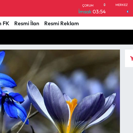
İmsak
03:54
 FK
Resmi İlan
Resmi Reklam
Y