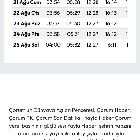
21 Ağu Cum
03:54
05:28
12:28
16:14
19:17
22 Ağu Cts
03:56
05:29
12:28
16:13
19:16
23 Ağu Paz
03:57
05:30
12:27
16:12
19:14
24 Ağu Pts
03:58
05:31
12:27
16:12
19:13
25 Ağu Sal
04:00
05:32
12:27
16:11
19:11
Çorum'un Dünyaya Açılan Penceresi: Çorum Haber,
Çorum FK, Çorum Son Dakika | Yayla Haber Çorum
yerel basınının güçlü sesi Yayla Haber, şehrin nabzını
tutan tarafsız yayıncılık anlayışıyla okurlarıyla