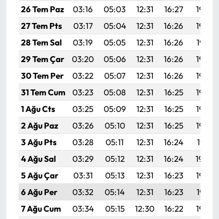
Siyaset
26 Tem Paz
03:16
05:03
12:31
16:27
19:49
27 Tem Pts
03:17
05:04
12:31
16:26
19:48
Spor
28 Tem Sal
03:19
05:05
12:31
16:26
19:47
Sungurlu Haberleri
29 Tem Çar
03:20
05:06
12:31
16:26
19:46
30 Tem Per
03:22
05:07
12:31
16:26
19:45
Turizm
31 Tem Cum
03:23
05:08
12:31
16:25
19:44
Uğurludağ Haberleri
1 Ağu Cts
03:25
05:09
12:31
16:25
19:43
2 Ağu Paz
03:26
05:10
12:31
16:25
19:42
Yaşam
3 Ağu Pts
03:28
05:11
12:31
16:24
19:41
Yayla Haber
4 Ağu Sal
03:29
05:12
12:31
16:24
19:40
5 Ağu Çar
03:31
05:13
12:31
16:23
19:39
Yemek Tarifleri
6 Ağu Per
03:32
05:14
12:31
16:23
19:38
Yerel Haberler
7 Ağu Cum
03:34
05:15
12:30
16:22
19:36