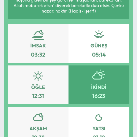
Allah mübarek etsin" diyerek bereketle dua etsin. Çünkü
Eğitim
nazar, haktır. (Hadis-i şerif)
Ekonomi
Güncel
İMSAK
GÜNEŞ
03:32
05:14
İskilip Haberleri
Kargı Haberleri
ÖĞLE
İKINDI
Kimdir?
12:31
16:23
Kültür Sanat
Laçin Haberleri
AKŞAM
YATSI
Magazin