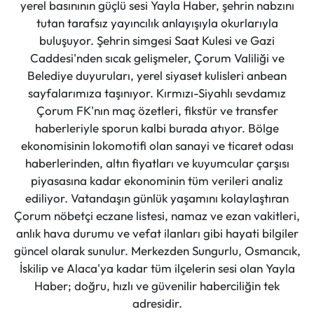
yerel basınının güçlü sesi Yayla Haber, şehrin nabzını
tutan tarafsız yayıncılık anlayışıyla okurlarıyla
buluşuyor. Şehrin simgesi Saat Kulesi ve Gazi
Caddesi'nden sıcak gelişmeler, Çorum Valiliği ve
Belediye duyuruları, yerel siyaset kulisleri anbean
sayfalarımıza taşınıyor. Kırmızı-Siyahlı sevdamız
Çorum FK'nın maç özetleri, fikstür ve transfer
haberleriyle sporun kalbi burada atıyor. Bölge
ekonomisinin lokomotifi olan sanayi ve ticaret odası
haberlerinden, altın fiyatları ve kuyumcular çarşısı
piyasasına kadar ekonominin tüm verileri analiz
ediliyor. Vatandaşın günlük yaşamını kolaylaştıran
Çorum nöbetçi eczane listesi, namaz ve ezan vakitleri,
anlık hava durumu ve vefat ilanları gibi hayati bilgiler
güncel olarak sunulur. Merkezden Sungurlu, Osmancık,
İskilip ve Alaca'ya kadar tüm ilçelerin sesi olan Yayla
Haber; doğru, hızlı ve güvenilir haberciliğin tek
adresidir.