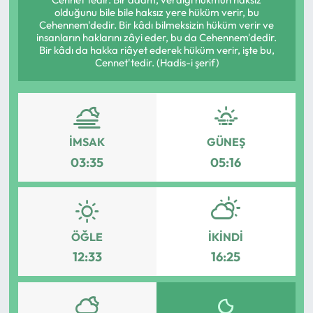
olduğunu bile bile haksız yere hüküm verir, bu
Eğitim
Cehennem'dedir. Bir kâdı bilmeksizin hüküm verir ve
insanların haklarını zâyi eder, bu da Cehennem'dedir.
Bir kâdı da hakka riâyet ederek hüküm verir, işte bu,
Ekonomi
Cennet'tedir. (Hadis-i şerif)
Güncel
İskilip Haberleri
İMSAK
GÜNEŞ
03:35
05:16
Kargı Haberleri
Kimdir?
ÖĞLE
İKINDI
Kültür Sanat
12:33
16:25
Laçin Haberleri
Magazin