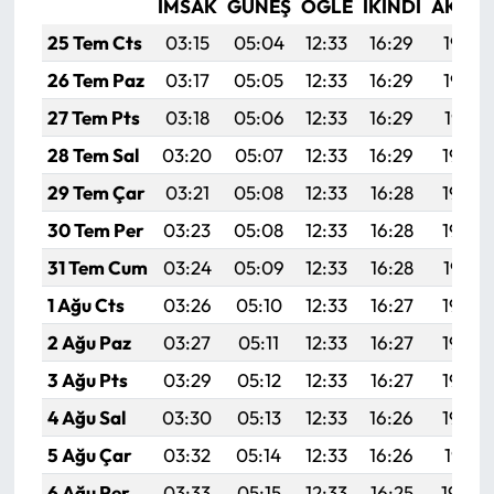
İMSAK
GÜNEŞ
ÖĞLE
İKINDI
AKŞA
Siyaset
25 Tem Cts
03:15
05:04
12:33
16:29
19:53
Spor
26 Tem Paz
03:17
05:05
12:33
16:29
19:52
27 Tem Pts
03:18
05:06
12:33
16:29
19:51
Sungurlu Haberleri
28 Tem Sal
03:20
05:07
12:33
16:29
19:50
Turizm
29 Tem Çar
03:21
05:08
12:33
16:28
19:49
30 Tem Per
03:23
05:08
12:33
16:28
19:48
Uğurludağ Haberleri
31 Tem Cum
03:24
05:09
12:33
16:28
19:47
Yaşam
1 Ağu Cts
03:26
05:10
12:33
16:27
19:46
2 Ağu Paz
03:27
05:11
12:33
16:27
19:45
Yayla Haber
3 Ağu Pts
03:29
05:12
12:33
16:27
19:44
Yemek Tarifleri
4 Ağu Sal
03:30
05:13
12:33
16:26
19:43
5 Ağu Çar
03:32
05:14
12:33
16:26
19:41
Yerel Haberler
6 Ağu Per
03:33
05:15
12:33
16:25
19:40