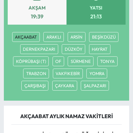
AKŞAM
YATSI
Mecitözü Haberleri
19:39
21:13
Oğuzlar Haberleri
AKÇAABAT
ARAKLI
ARSİN
BEŞİKDÜZÜ
Ortaköy Haberleri
DERNEKPAZARI
DÜZKÖY
HAYRAT
Osmancık Haberleri
KÖPRÜBAŞI (T)
OF
SÜRMENE
TONYA
TRABZON
VAKFIKEBİR
YOMRA
Otomotiv
ÇARŞIBAŞI
ÇAYKARA
ŞALPAZARI
Resmi İlan
Resmi Reklam
AKÇAABAT AYLIK NAMAZ VAKITLERI
Sağlık