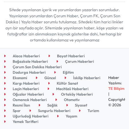
Sitede yayınlanan içerik ve yorumlardan yazarları sorumludur.
Yayınlanan yorumlardan Çorum Haber, Çorum FK, Çorum Son
Dakika | Yayla Haber sorumlu tutulamaz. Sitedeki tüm harici linkler
ayrı bir sayfada açılır. Sitemizde yayınlanan haber, köşe yazıları ve
fotoğraflar izin alınmaksızın kaynak gösterilse dahi, herhangi bir
ortamda kullanılamaz ve yayınlanamaz
Alaca Haberleri
Bayat Haberleri
Boğazkale Haberleri
Çorum Haberleri
Çorum Son Dakika Haberleri
Dodurga Haberleri
Eğitim
Haber
Ekonomi
Güncel
İskilip Haberleri
Yazılımı:
Kargı Haberleri
Kültür Sanat
TE Bilişim
Laçin Haberleri
Mecitözü Haberleri
|
Oğuzlar Haberleri
Ortaköy Haberleri
Copyright
Osmancık Haberleri
Otomotiv
© 2026
Resmi İlan
Sağlık
Siyaset
Spor
Sungurlu Haberleri
Turizm
Uğurludağ Haberleri
Yaşam
Yemek Tarifleri