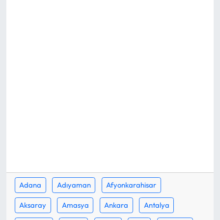
Eğitim
Ekonomi
Güncel
İskilip Haberleri
Kargı Haberleri
Kimdir?
Kültür Sanat
Adana
Adıyaman
Afyonkarahisar
Laçin Haberleri
Aksaray
Amasya
Ankara
Antalya
Magazin