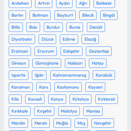
Ardahan
Artvin
Aydın
Ağrı
Balıkesir
Mecitözü Haberleri
Bartın
Batman
Bayburt
Bilecik
Bingöl
Bitlis
Bolu
Burdur
Bursa
Denizli
Oğuzlar Haberleri
Diyarbakır
Düzce
Edirne
Elazığ
Ortaköy Haberleri
Erzincan
Erzurum
Eskişehir
Gaziantep
Osmancık Haberleri
Giresun
Gümüşhane
Hakkari
Hatay
Otomotiv
Isparta
Iğdır
Kahramanmaraş
Karabük
Karaman
Kars
Kastamonu
Kayseri
Resmi İlan
Kilis
Kocaeli
Konya
Kütahya
Kırklareli
Resmi Reklam
Kırıkkale
Kırşehir
Malatya
Manisa
Sağlık
Mardin
Mersin
Muğla
Muş
Nevşehir