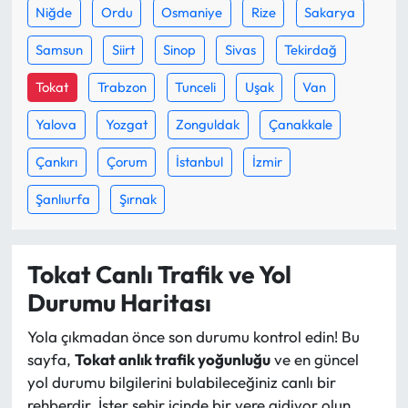
Siyaset
Niğde
Ordu
Osmaniye
Rize
Sakarya
Samsun
Siirt
Sinop
Sivas
Tekirdağ
Spor
Tokat
Trabzon
Tunceli
Uşak
Van
Sungurlu Haberleri
Yalova
Yozgat
Zonguldak
Çanakkale
Turizm
Çankırı
Çorum
İstanbul
İzmir
Uğurludağ Haberleri
Şanlıurfa
Şırnak
Yaşam
Tokat Canlı Trafik ve Yol
Yayla Haber
Durumu Haritası
Yemek Tarifleri
Yola çıkmadan önce son durumu kontrol edin! Bu
sayfa,
Tokat anlık trafik yoğunluğu
ve en güncel
Yerel Haberler
yol durumu bilgilerini bulabileceğiniz canlı bir
rehberdir. İster şehir içinde bir yere gidiyor olun,