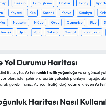
ntep
Giresun
Gümüşhane
Hakkari
Hatay
Ispart
nu
Kayseri
Kilis
Kocaeli
Konya
Kütahya
Kırk
Muş
Nevşehir
Niğde
Ordu
Osmaniye
Rize
S
Tunceli
Uşak
Van
Yalova
Yozgat
Zonguldak
ve Yol Durumu Haritası
din! Bu sayfa,
Artvin anlık trafik yoğunluğu
ve en güncel yol
diyor olun, ister şehirlerarası bir yolculuk planlayın, aşağıdak
arak görebilirsiniz. Ayrıca, trafiği doğrudan etkileyen
Artvin
oğunluk Haritası Nasıl Kullanı