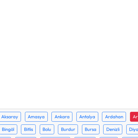
Aksaray
Amasya
Ankara
Antalya
Ardahan
Ar
Bingöl
Bitlis
Bolu
Burdur
Bursa
Denizli
Diya