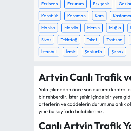
Erzincan
Erzurum
Eskişehir
Gazia
Mecitözü Haberleri
Karabük
Karaman
Kars
Kastamo
Manisa
Mardin
Mersin
Muğla
Oğuzlar Haberleri
Sivas
Tekirdağ
Tokat
Trabzon
Ortaköy Haberleri
İstanbul
İzmir
Şanlıurfa
Şırnak
Osmancık Haberleri
Otomotiv
Artvin Canlı Trafik 
Resmi İlan
Yola çıkmadan önce son durumu kontrol e
bir rehberdir. İster şehir içinde bir yere gi
Resmi Reklam
arterlerin ve caddelerin durumunu anlık ol
yine bu sayfada bulabilirsiniz.
Sağlık
Canlı Artvin Trafik Y