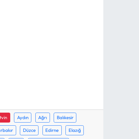
tvin
Aydın
Ağrı
Balıkesir
rbakır
Düzce
Edirne
Elazığ