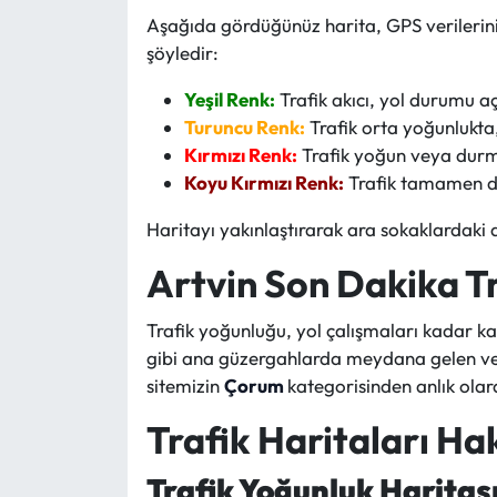
Siyaset
Aşağıda gördüğünüz harita, GPS verilerini 
şöyledir:
Spor
Yeşil Renk:
Trafik akıcı, yol durumu aç
Sungurlu Haberleri
Turuncu Renk:
Trafik orta yoğunlukta,
Kırmızı Renk:
Trafik yoğun veya durm
Turizm
Koyu Kırmızı Renk:
Trafik tamamen du
Haritayı yakınlaştırarak ara sokaklardaki d
Uğurludağ Haberleri
Artvin Son Dakika Tr
Yaşam
Trafik yoğunluğu, yol çalışmaları kadar ka
Yayla Haber
gibi ana güzergahlarda meydana gelen ve tr
sitemizin
Çorum
kategorisinden anlık olara
Yemek Tarifleri
Trafik Haritaları H
Yerel Haberler
Trafik Yoğunluk Haritası