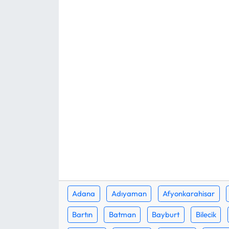
Eğitim
Ekonomi
Güncel
İskilip Haberleri
Kargı Haberleri
Kimdir?
Kültür Sanat
Adana
Adıyaman
Afyonkarahisar
Laçin Haberleri
Bartın
Batman
Bayburt
Bilecik
Magazin