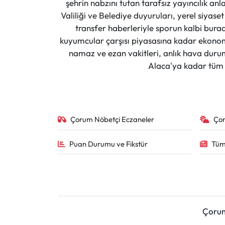
şehrin nabzını tutan tarafsız yayıncılık an
Valiliği ve Belediye duyuruları, yerel siyas
transfer haberleriyle sporun kalbi burad
kuyumcular çarşısı piyasasına kadar ekonomi
namaz ve ezan vakitleri, anlık hava durumu
Alaca'ya kadar tüm il
Çorum Nöbetçi Eczaneler
Ço
Puan Durumu ve Fikstür
Tüm
Çoru