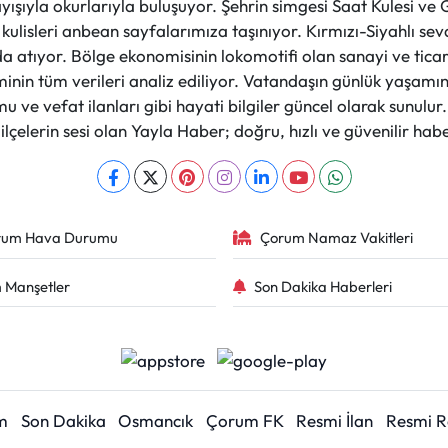
layışıyla okurlarıyla buluşuyor. Şehrin simgesi Saat Kulesi 
et kulisleri anbean sayfalarımıza taşınıyor. Kırmızı-Siyahlı s
a atıyor. Bölge ekonomisinin lokomotifi olan sanayi ve ticare
nin tüm verileri analiz ediliyor. Vatandaşın günlük yaşamını
 ve vefat ilanları gibi hayati bilgiler güncel olarak sunulu
çelerin sesi olan Yayla Haber; doğru, hızlı ve güvenilir haber
rum Hava Durumu
Çorum Namaz Vakitleri
 Manşetler
Son Dakika Haberleri
m
Son Dakika
Osmancık
Çorum FK
Resmi İlan
Resmi 