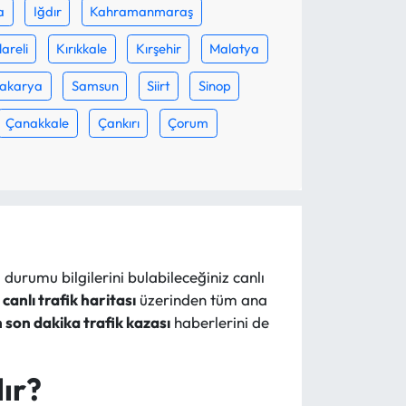
a
Iğdır
Kahramanmaraş
lareli
Kırıkkale
Kırşehir
Malatya
akarya
Samsun
Siirt
Sinop
Çanakkale
Çankırı
Çorum
 durumu bilgilerini bulabileceğiniz canlı
i
canlı trafik haritası
üzerinden tüm ana
 son dakika trafik kazası
haberlerini de
lır?