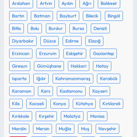
Ardahan
Artvin
Aydın
Ağrı
Balıkesir
Mecitözü Haberleri
Bartın
Batman
Bayburt
Bilecik
Bingöl
Bitlis
Bolu
Burdur
Bursa
Denizli
Oğuzlar Haberleri
Diyarbakır
Düzce
Edirne
Elazığ
Ortaköy Haberleri
Erzincan
Erzurum
Eskişehir
Gaziantep
Osmancık Haberleri
Giresun
Gümüşhane
Hakkari
Hatay
Otomotiv
Isparta
Iğdır
Kahramanmaraş
Karabük
Karaman
Kars
Kastamonu
Kayseri
Resmi İlan
Kilis
Kocaeli
Konya
Kütahya
Kırklareli
Resmi Reklam
Kırıkkale
Kırşehir
Malatya
Manisa
Sağlık
Mardin
Mersin
Muğla
Muş
Nevşehir