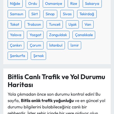
Siyaset
Niğde
Ordu
Osmaniye
Rize
Sakarya
Samsun
Siirt
Sinop
Sivas
Tekirdağ
Spor
Tokat
Trabzon
Tunceli
Uşak
Van
Sungurlu Haberleri
Yalova
Yozgat
Zonguldak
Çanakkale
Turizm
Çankırı
Çorum
İstanbul
İzmir
Uğurludağ Haberleri
Şanlıurfa
Şırnak
Yaşam
Bitlis Canlı Trafik ve Yol Durumu
Yayla Haber
Haritası
Yemek Tarifleri
Yola çıkmadan önce son durumu kontrol edin! Bu
sayfa,
Bitlis anlık trafik yoğunluğu
ve en güncel yol
Yerel Haberler
durumu bilgilerini bulabileceğiniz canlı bir
rehberdir. İster şehir içinde bir yere gidiyor olun,