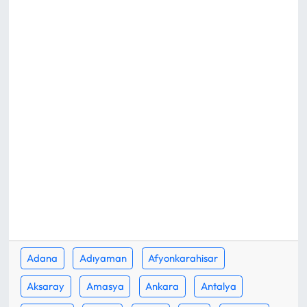
Eğitim
Ekonomi
Güncel
İskilip Haberleri
Kargı Haberleri
Kimdir?
Kültür Sanat
Adana
Adıyaman
Afyonkarahisar
Laçin Haberleri
Aksaray
Amasya
Ankara
Antalya
Magazin