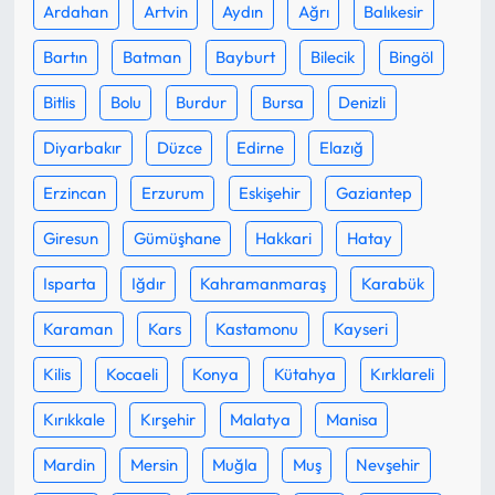
Ardahan
Artvin
Aydın
Ağrı
Balıkesir
Mecitözü Haberleri
Bartın
Batman
Bayburt
Bilecik
Bingöl
Bitlis
Bolu
Burdur
Bursa
Denizli
Oğuzlar Haberleri
Diyarbakır
Düzce
Edirne
Elazığ
Ortaköy Haberleri
Erzincan
Erzurum
Eskişehir
Gaziantep
Osmancık Haberleri
Giresun
Gümüşhane
Hakkari
Hatay
Otomotiv
Isparta
Iğdır
Kahramanmaraş
Karabük
Karaman
Kars
Kastamonu
Kayseri
Resmi İlan
Kilis
Kocaeli
Konya
Kütahya
Kırklareli
Resmi Reklam
Kırıkkale
Kırşehir
Malatya
Manisa
Sağlık
Mardin
Mersin
Muğla
Muş
Nevşehir