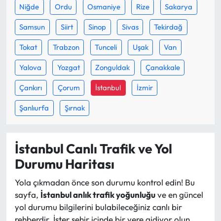
Siyaset
Niğde
Ordu
Osmaniye
Rize
Sakarya
Samsun
Siirt
Sinop
Sivas
Tekirdağ
Spor
Tokat
Trabzon
Tunceli
Uşak
Van
Sungurlu Haberleri
Yalova
Yozgat
Zonguldak
Çanakkale
Turizm
Çankırı
Çorum
İstanbul
İzmir
Uğurludağ Haberleri
Şanlıurfa
Şırnak
Yaşam
İstanbul Canlı Trafik ve Yol
Yayla Haber
Durumu Haritası
Yemek Tarifleri
Yola çıkmadan önce son durumu kontrol edin! Bu
sayfa,
İstanbul anlık trafik yoğunluğu
ve en güncel
Yerel Haberler
yol durumu bilgilerini bulabileceğiniz canlı bir
rehberdir. İster şehir içinde bir yere gidiyor olun,