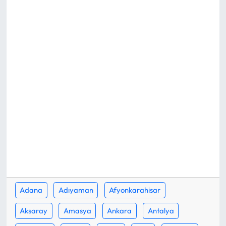
Eğitim
Ekonomi
Güncel
İskilip Haberleri
Kargı Haberleri
Kimdir?
Kültür Sanat
Adana
Adıyaman
Afyonkarahisar
Laçin Haberleri
Aksaray
Amasya
Ankara
Antalya
Magazin