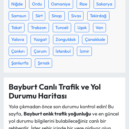
Siyaset
Niğde
Ordu
Osmaniye
Rize
Sakarya
Samsun
Siirt
Sinop
Sivas
Tekirdağ
Spor
Tokat
Trabzon
Tunceli
Uşak
Van
Sungurlu Haberleri
Yalova
Yozgat
Zonguldak
Çanakkale
Turizm
Çankırı
Çorum
İstanbul
İzmir
Uğurludağ Haberleri
Şanlıurfa
Şırnak
Yaşam
Bayburt Canlı Trafik ve Yol
Yayla Haber
Durumu Haritası
Yemek Tarifleri
Yola çıkmadan önce son durumu kontrol edin! Bu
sayfa,
Bayburt anlık trafik yoğunluğu
ve en güncel
Yerel Haberler
yol durumu bilgilerini bulabileceğiniz canlı bir
rehberdir. İster şehir içinde bir yere gidiyor olun,