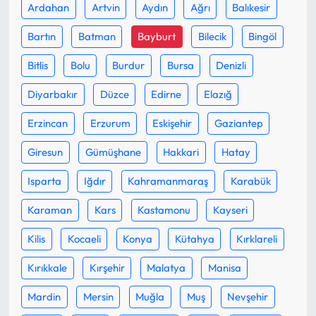
Ardahan
Artvin
Aydın
Ağrı
Balıkesir
Mecitözü Haberleri
Bartın
Batman
Bayburt
Bilecik
Bingöl
Bitlis
Bolu
Burdur
Bursa
Denizli
Oğuzlar Haberleri
Diyarbakır
Düzce
Edirne
Elazığ
Ortaköy Haberleri
Erzincan
Erzurum
Eskişehir
Gaziantep
Osmancık Haberleri
Giresun
Gümüşhane
Hakkari
Hatay
Otomotiv
Isparta
Iğdır
Kahramanmaraş
Karabük
Karaman
Kars
Kastamonu
Kayseri
Resmi İlan
Kilis
Kocaeli
Konya
Kütahya
Kırklareli
Resmi Reklam
Kırıkkale
Kırşehir
Malatya
Manisa
Sağlık
Mardin
Mersin
Muğla
Muş
Nevşehir