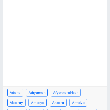
Eğitim
Ekonomi
Güncel
İskilip Haberleri
Kargı Haberleri
Kimdir?
Kültür Sanat
Adana
Adıyaman
Afyonkarahisar
Laçin Haberleri
Aksaray
Amasya
Ankara
Antalya
Magazin