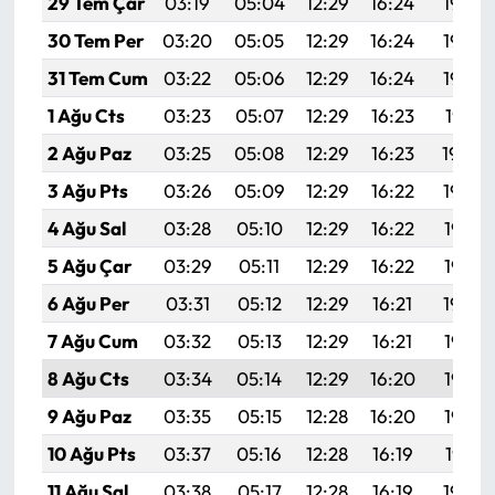
29 Tem Çar
03:19
05:04
12:29
16:24
19:44
Siyaset
30 Tem Per
03:20
05:05
12:29
16:24
19:43
Spor
31 Tem Cum
03:22
05:06
12:29
16:24
19:42
1 Ağu Cts
03:23
05:07
12:29
16:23
19:41
Sungurlu Haberleri
2 Ağu Paz
03:25
05:08
12:29
16:23
19:40
Turizm
3 Ağu Pts
03:26
05:09
12:29
16:22
19:39
4 Ağu Sal
03:28
05:10
12:29
16:22
19:38
Uğurludağ Haberleri
5 Ağu Çar
03:29
05:11
12:29
16:22
19:37
Yaşam
6 Ağu Per
03:31
05:12
12:29
16:21
19:36
7 Ağu Cum
03:32
05:13
12:29
16:21
19:35
Yayla Haber
8 Ağu Cts
03:34
05:14
12:29
16:20
19:33
Yemek Tarifleri
9 Ağu Paz
03:35
05:15
12:28
16:20
19:32
10 Ağu Pts
03:37
05:16
12:28
16:19
19:31
Yerel Haberler
11 Ağu Sal
03:38
05:17
12:28
16:19
19:29