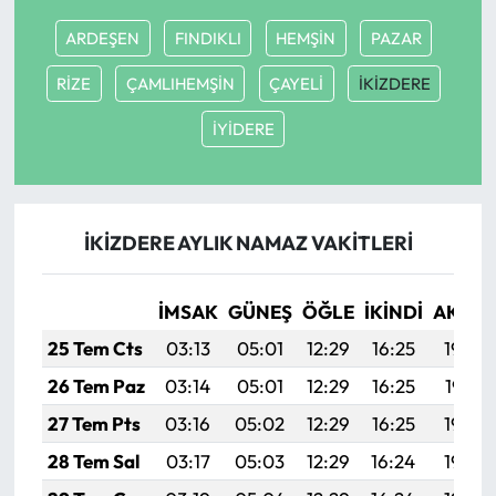
ARDEŞEN
FINDIKLI
HEMŞİN
PAZAR
Mecitözü Haberleri
RİZE
ÇAMLIHEMŞİN
ÇAYELİ
İKİZDERE
Oğuzlar Haberleri
İYİDERE
Ortaköy Haberleri
Osmancık Haberleri
İKİZDERE AYLIK NAMAZ VAKITLERI
Otomotiv
İMSAK
GÜNEŞ
ÖĞLE
İKINDI
AKŞA
Resmi İlan
25 Tem Cts
03:13
05:01
12:29
16:25
19:48
26 Tem Paz
03:14
05:01
12:29
16:25
19:47
Resmi Reklam
27 Tem Pts
03:16
05:02
12:29
16:25
19:46
Sağlık
28 Tem Sal
03:17
05:03
12:29
16:24
19:45