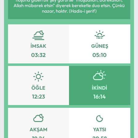
Allah mübarek etsin" diyerek bereketle dua etsin. Çünkü
Eğitim
nazar, haktır. (Hadis-i şerif)
Ekonomi
Güncel
İMSAK
GÜNEŞ
03:32
05:10
İskilip Haberleri
Kargı Haberleri
ÖĞLE
İKINDI
Kimdir?
12:23
16:14
Kültür Sanat
Laçin Haberleri
AKŞAM
YATSI
Magazin