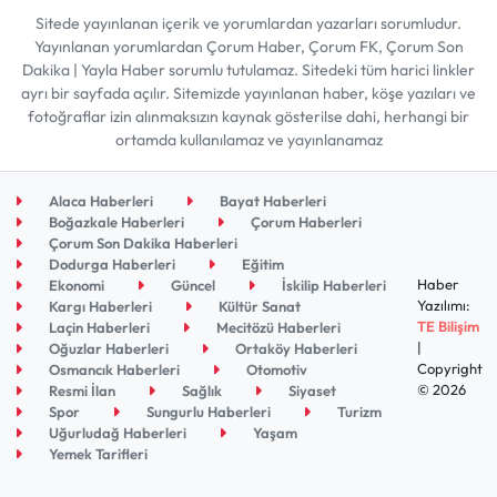
Sitede yayınlanan içerik ve yorumlardan yazarları sorumludur.
Yayınlanan yorumlardan Çorum Haber, Çorum FK, Çorum Son
Dakika | Yayla Haber sorumlu tutulamaz. Sitedeki tüm harici linkler
ayrı bir sayfada açılır. Sitemizde yayınlanan haber, köşe yazıları ve
fotoğraflar izin alınmaksızın kaynak gösterilse dahi, herhangi bir
ortamda kullanılamaz ve yayınlanamaz
Alaca Haberleri
Bayat Haberleri
Boğazkale Haberleri
Çorum Haberleri
Çorum Son Dakika Haberleri
Dodurga Haberleri
Eğitim
Haber
Ekonomi
Güncel
İskilip Haberleri
Yazılımı:
Kargı Haberleri
Kültür Sanat
TE Bilişim
Laçin Haberleri
Mecitözü Haberleri
|
Oğuzlar Haberleri
Ortaköy Haberleri
Copyright
Osmancık Haberleri
Otomotiv
© 2026
Resmi İlan
Sağlık
Siyaset
Spor
Sungurlu Haberleri
Turizm
Uğurludağ Haberleri
Yaşam
Yemek Tarifleri