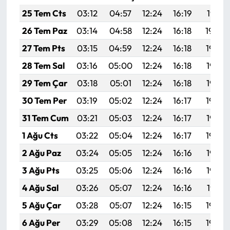
Siyaset
25 Tem Cts
03:12
04:57
12:24
16:19
19:41
Spor
26 Tem Paz
03:14
04:58
12:24
16:18
19:40
27 Tem Pts
03:15
04:59
12:24
16:18
19:39
Sungurlu Haberleri
28 Tem Sal
03:16
05:00
12:24
16:18
19:38
Turizm
29 Tem Çar
03:18
05:01
12:24
16:18
19:37
30 Tem Per
03:19
05:02
12:24
16:17
19:36
Uğurludağ Haberleri
31 Tem Cum
03:21
05:03
12:24
16:17
19:35
Yaşam
1 Ağu Cts
03:22
05:04
12:24
16:17
19:34
2 Ağu Paz
03:24
05:05
12:24
16:16
19:33
Yayla Haber
3 Ağu Pts
03:25
05:06
12:24
16:16
19:32
Yemek Tarifleri
4 Ağu Sal
03:26
05:07
12:24
16:16
19:31
5 Ağu Çar
03:28
05:07
12:24
16:15
19:30
Yerel Haberler
6 Ağu Per
03:29
05:08
12:24
16:15
19:29