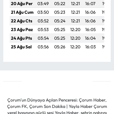
20 Ağu Per
03:49
05:22
12:21
16:07
19:10
21 Ağu Cum
03:50
05:23
12:21
16:06
19:09
22 Ağu Cts
03:52
05:24
12:21
16:06
19:08
23 Ağu Paz
03:53
05:25
12:20
16:05
19:06
24 Ağu Pts
03:54
05:25
12:20
16:04
19:05
25 Ağu Sal
03:56
05:26
12:20
16:03
19:03
Çorum'un Dünyaya Açılan Penceresi: Çorum Haber,
Çorum FK, Çorum Son Dakika | Yayla Haber Çorum
yerel basınının güçlü sesi Yayla Haber, şehrin nabzını