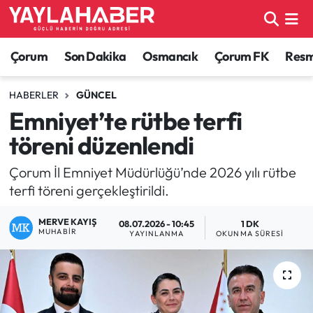
Alaca Haberleri
Çorum Nöbetçi Eczaneler
Çorum
Son Dakika
Osmancık
Çorum FK
Resmi
Bayat Haberleri
Çorum Hava Durumu
HABERLER
GÜNCEL
Emniyet’te rütbe terfi
Bilgi - Keşfet Haberleri
Çorum Namaz Vakitleri
töreni düzenlendi
Bilim ve Teknoloji
Çorum Trafik Yoğunluk Haritası
Çorum İl Emniyet Müdürlüğü’nde 2026 yılı rütbe
terfi töreni gerçekleştirildi.
Boğazkale Haberleri
TFF 1.Lig Puan Durumu ve Fikstür
MERVE KAYIŞ
08.07.2026 - 10:45
1 DK
Çorum Haberleri
Tüm Manşetler
MUHABIR
YAYINLANMA
OKUNMA SÜRESI
Çorum Son Dakika Haberleri
Son Dakika Haberleri
Dodurga Haberleri
Haber Arşivi