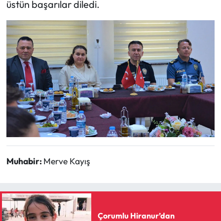
üstün başarılar diledi.
Siyaset
Spor
Sungurlu Haberleri
Turizm
Uğurludağ Haberleri
Yaşam
Yayla Haber
Muhabir:
Merve Kayış
Yemek Tarifleri
Yerel Haberler
Çorumlu Hiranur’dan