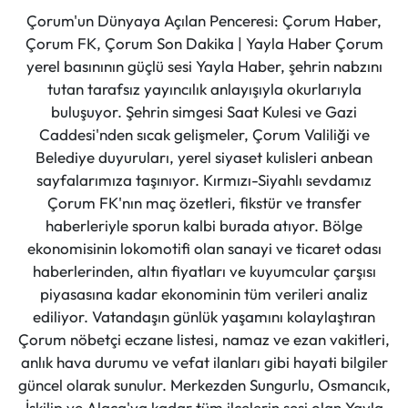
Çorum'un Dünyaya Açılan Penceresi: Çorum Haber,
Çorum FK, Çorum Son Dakika | Yayla Haber Çorum
yerel basınının güçlü sesi Yayla Haber, şehrin nabzını
tutan tarafsız yayıncılık anlayışıyla okurlarıyla
buluşuyor. Şehrin simgesi Saat Kulesi ve Gazi
Caddesi'nden sıcak gelişmeler, Çorum Valiliği ve
Belediye duyuruları, yerel siyaset kulisleri anbean
sayfalarımıza taşınıyor. Kırmızı-Siyahlı sevdamız
Çorum FK'nın maç özetleri, fikstür ve transfer
haberleriyle sporun kalbi burada atıyor. Bölge
ekonomisinin lokomotifi olan sanayi ve ticaret odası
haberlerinden, altın fiyatları ve kuyumcular çarşısı
piyasasına kadar ekonominin tüm verileri analiz
ediliyor. Vatandaşın günlük yaşamını kolaylaştıran
Çorum nöbetçi eczane listesi, namaz ve ezan vakitleri,
anlık hava durumu ve vefat ilanları gibi hayati bilgiler
güncel olarak sunulur. Merkezden Sungurlu, Osmancık,
İskilip ve Alaca'ya kadar tüm ilçelerin sesi olan Yayla