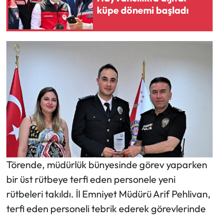
küpe dönemi başladı
Mecitözü Haberleri
Oğuzlar Haberleri
Ortaköy Haberleri
Osmancık Haberleri
Otomotiv
Resmi İlan
Törende, müdürlük bünyesinde görev yaparken
Resmi Reklam
bir üst rütbeye terfi eden personele yeni
rütbeleri takıldı. İl Emniyet Müdürü Arif Pehlivan,
Sağlık
terfi eden personeli tebrik ederek görevlerinde