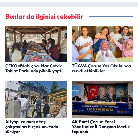
Bunlar da ilginizi çekebilir
ÇEKOM’daki çocuklar Çatak
TÜGVA Çorum Yaz Okulu’nda
Tabiat Parkı’nda piknik yaptı
renkli etkinlikler
Altyapı ve parke taşı
AK Parti Çorum Yerel
çalışmaları birçok noktada
Yönetimler İl Danışma Meclisi
sürüyor
toplandı