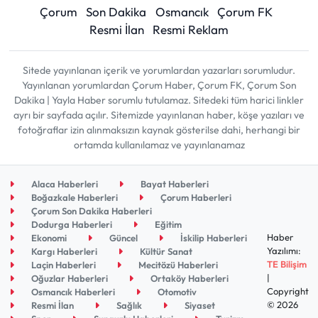
Çorum
Son Dakika
Osmancık
Çorum FK
Resmi İlan
Resmi Reklam
Sitede yayınlanan içerik ve yorumlardan yazarları sorumludur.
Yayınlanan yorumlardan Çorum Haber, Çorum FK, Çorum Son
Dakika | Yayla Haber sorumlu tutulamaz. Sitedeki tüm harici linkler
ayrı bir sayfada açılır. Sitemizde yayınlanan haber, köşe yazıları ve
fotoğraflar izin alınmaksızın kaynak gösterilse dahi, herhangi bir
ortamda kullanılamaz ve yayınlanamaz
Alaca Haberleri
Bayat Haberleri
Boğazkale Haberleri
Çorum Haberleri
Çorum Son Dakika Haberleri
Dodurga Haberleri
Eğitim
Haber
Ekonomi
Güncel
İskilip Haberleri
Yazılımı:
Kargı Haberleri
Kültür Sanat
TE Bilişim
Laçin Haberleri
Mecitözü Haberleri
|
Oğuzlar Haberleri
Ortaköy Haberleri
Copyright
Osmancık Haberleri
Otomotiv
© 2026
Resmi İlan
Sağlık
Siyaset