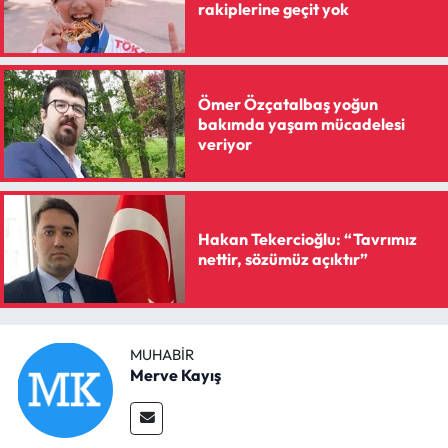
rakiplerine geçit yok
Ömer Özçatalbaş yoğun
bakımda yaşam mücadelesi
veriyor
Hakan Tekercioğlu: “Tavrımız
nettir, sözümüz açıktır”
MUHABIR
Merve Kayış