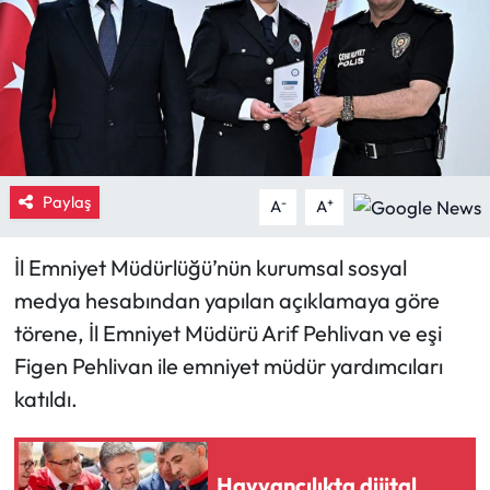
Eğitim
Ekonomi
Güncel
Paylaş
-
+
İskilip Haberleri
A
A
Kargı Haberleri
İl Emniyet Müdürlüğü’nün kurumsal sosyal
medya hesabından yapılan açıklamaya göre
Kimdir?
törene, İl Emniyet Müdürü Arif Pehlivan ve eşi
Figen Pehlivan ile emniyet müdür yardımcıları
Kültür Sanat
katıldı.
Laçin Haberleri
Hayvancılıkta dijital
Magazin