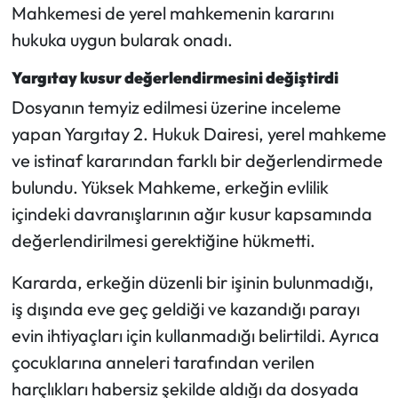
Siyaset
Mahkemesi de yerel mahkemenin kararını
hukuka uygun bularak onadı.
Spor
Yargıtay kusur değerlendirmesini değiştirdi
Sungurlu Haberleri
Dosyanın temyiz edilmesi üzerine inceleme
yapan Yargıtay 2. Hukuk Dairesi, yerel mahkeme
Turizm
ve istinaf kararından farklı bir değerlendirmede
bulundu. Yüksek Mahkeme, erkeğin evlilik
Uğurludağ Haberleri
içindeki davranışlarının ağır kusur kapsamında
Yaşam
değerlendirilmesi gerektiğine hükmetti.
Yayla Haber
Kararda, erkeğin düzenli bir işinin bulunmadığı,
iş dışında eve geç geldiği ve kazandığı parayı
Yemek Tarifleri
evin ihtiyaçları için kullanmadığı belirtildi. Ayrıca
çocuklarına anneleri tarafından verilen
Yerel Haberler
harçlıkları habersiz şekilde aldığı da dosyada