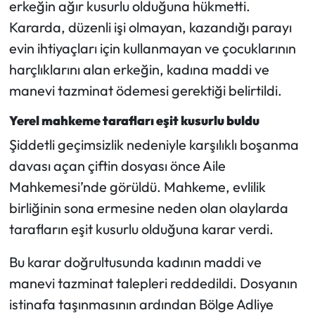
erkeğin ağır kusurlu olduğuna hükmetti.
Kararda, düzenli işi olmayan, kazandığı parayı
Mecitözü Haberleri
evin ihtiyaçları için kullanmayan ve çocuklarının
harçlıklarını alan erkeğin, kadına maddi ve
Oğuzlar Haberleri
manevi tazminat ödemesi gerektiği belirtildi.
Ortaköy Haberleri
Yerel mahkeme tarafları eşit kusurlu buldu
Osmancık Haberleri
Şiddetli geçimsizlik nedeniyle karşılıklı boşanma
davası açan çiftin dosyası önce Aile
Otomotiv
Mahkemesi’nde görüldü. Mahkeme, evlilik
birliğinin sona ermesine neden olan olaylarda
Resmi İlan
tarafların eşit kusurlu olduğuna karar verdi.
Resmi Reklam
Bu karar doğrultusunda kadının maddi ve
manevi tazminat talepleri reddedildi. Dosyanın
Sağlık
istinafa taşınmasının ardından Bölge Adliye