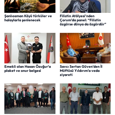
Şanlıosman Köyü türküler ve
Filistin Atölyesi’nden
halaylarla şenlenecek
Çorum’da panel: “Filistin
özgürse dünya da özgürdür”
Emekli olan Hasan Özuğur’a
Savcı Sertan Güven’den İl
plaket ve onur belgesi
Müftüsü Yıldırım’a veda
ziyareti