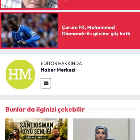
Çorum FK, Mohammed
Diomande ile gücüne güç kattı
EDITÖR HAKKINDA
Haber Merkezi
Bunlar da ilginizi çekebilir