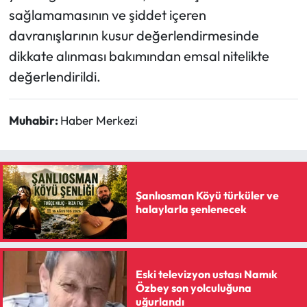
sağlamamasının ve şiddet içeren
davranışlarının kusur değerlendirmesinde
dikkate alınması bakımından emsal nitelikte
değerlendirildi.
Muhabir:
Haber Merkezi
Şanlıosman Köyü türküler ve
halaylarla şenlenecek
Eski televizyon ustası Namık
Özbey son yolculuğuna
uğurlandı