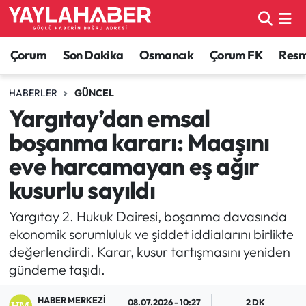
Alaca Haberleri
Çorum Nöbetçi Eczaneler
Çorum
Son Dakika
Osmancık
Çorum FK
Resmi
Bayat Haberleri
Çorum Hava Durumu
HABERLER
GÜNCEL
Yargıtay’dan emsal
Bilgi - Keşfet Haberleri
Çorum Namaz Vakitleri
boşanma kararı: Maaşını
Bilim ve Teknoloji
Çorum Trafik Yoğunluk Haritası
eve harcamayan eş ağır
kusurlu sayıldı
Boğazkale Haberleri
TFF 1.Lig Puan Durumu ve Fikstür
Yargıtay 2. Hukuk Dairesi, boşanma davasında
Çorum Haberleri
Tüm Manşetler
ekonomik sorumluluk ve şiddet iddialarını birlikte
değerlendirdi. Karar, kusur tartışmasını yeniden
Çorum Son Dakika Haberleri
Son Dakika Haberleri
gündeme taşıdı.
Dodurga Haberleri
Haber Arşivi
HABER MERKEZI
08.07.2026 - 10:27
2 DK