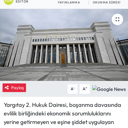
EDITÖR
YAYINLANMA
OKUNMA SÜRESI
Eğitim
Ekonomi
Güncel
İskilip Haberleri
Kargı Haberleri
Kimdir?
Paylaş
-
+
A
A
Kültür Sanat
Yargıtay 2. Hukuk Dairesi, boşanma davasında
Laçin Haberleri
evlilik birliğindeki ekonomik sorumluluklarını
yerine getirmeyen ve eşine şiddet uygulayan
Magazin