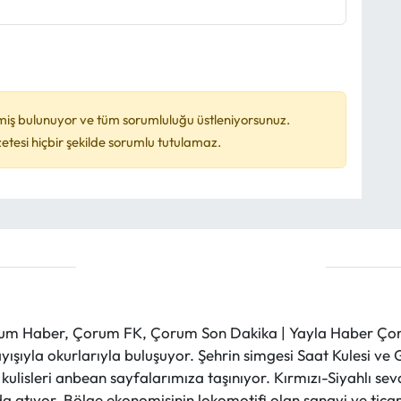
miş bulunuyor ve tüm sorumluluğu üstleniyorsunuz.
esi hiçbir şekilde sorumlu tutulamaz.
m Haber, Çorum FK, Çorum Son Dakika | Yayla Haber Çorum
layışıyla okurlarıyla buluşuyor. Şehrin simgesi Saat Kulesi 
et kulisleri anbean sayfalarımıza taşınıyor. Kırmızı-Siyahlı s
a atıyor. Bölge ekonomisinin lokomotifi olan sanayi ve ticare