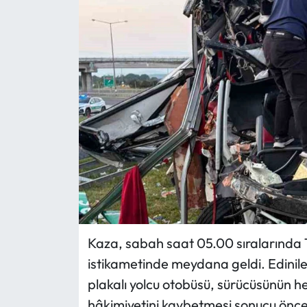
Eğitim
Ekonomi
Güncel
İskilip Haberleri
Kargı Haberleri
Kimdir?
Kültür Sanat
Kaza, sabah saat 05.00 sıralarında 
istikametinde meydana geldi. Edinilen
Laçin Haberleri
plakalı yolcu otobüsü, sürücüsünün h
hâkimiyetini kaybetmesi sonucu önce 
Magazin