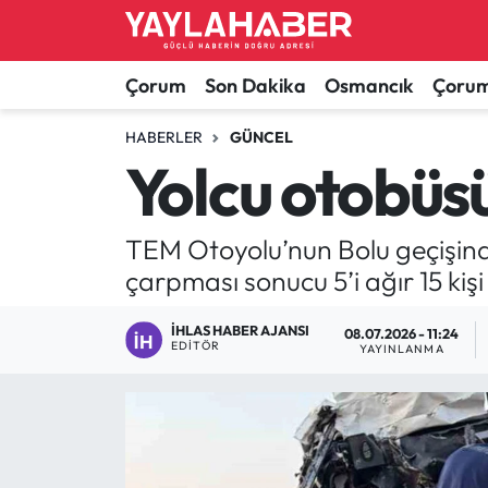
Alaca Haberleri
Çorum Nöbetçi Eczaneler
Çorum
Son Dakika
Osmancık
Çorum
Bayat Haberleri
Çorum Hava Durumu
HABERLER
GÜNCEL
Yolcu otobüsü 
Bilgi - Keşfet Haberleri
Çorum Namaz Vakitleri
TEM Otoyolu’nun Bolu geçişinde
Bilim ve Teknoloji
Çorum Trafik Yoğunluk Haritası
çarpması sonucu 5’i ağır 15 kişi
Boğazkale Haberleri
TFF 1.Lig Puan Durumu ve Fikstür
İHLAS HABER AJANSI
08.07.2026 - 11:24
EDITÖR
YAYINLANMA
Çorum Haberleri
Tüm Manşetler
Çorum Son Dakika Haberleri
Son Dakika Haberleri
Dodurga Haberleri
Haber Arşivi