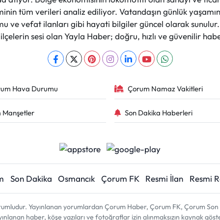
nin tüm verileri analiz ediliyor. Vatandaşın günlük yaşamını
 ve vefat ilanları gibi hayati bilgiler güncel olarak sunulu
çelerin sesi olan Yayla Haber; doğru, hızlı ve güvenilir haber
rum Hava Durumu
Çorum Namaz Vakitleri
 Manşetler
Son Dakika Haberleri
m
Son Dakika
Osmancık
Çorum FK
Resmi İlan
Resmi 
sorumludur. Yayınlanan yorumlardan Çorum Haber, Çorum FK, Çorum Son D
 yayınlanan haber, köşe yazıları ve fotoğraflar izin alınmaksızın kaynak gös