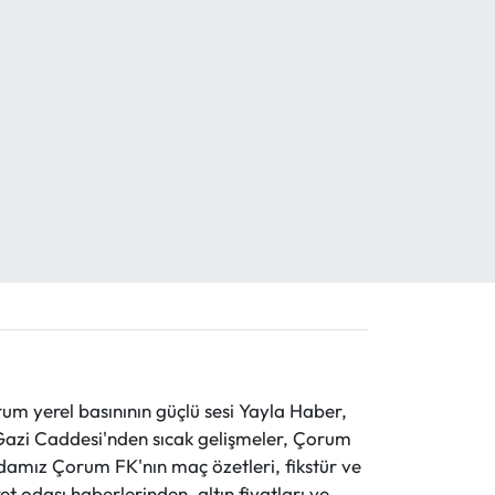
 yerel basınının güçlü sesi Yayla Haber,
ve Gazi Caddesi'nden sıcak gelişmeler, Çorum
evdamız Çorum FK'nın maç özetleri, fikstür ve
t odası haberlerinden, altın fiyatları ve