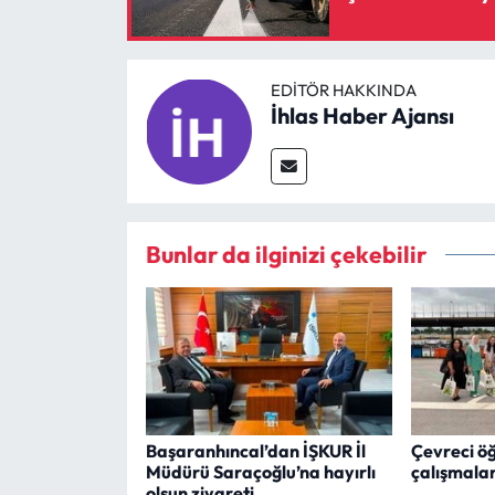
EDITÖR HAKKINDA
İhlas Haber Ajansı
Bunlar da ilginizi çekebilir
Başaranhıncal’dan İŞKUR İl
Çevreci öğr
Müdürü Saraçoğlu’na hayırlı
çalışmalar
olsun ziyareti