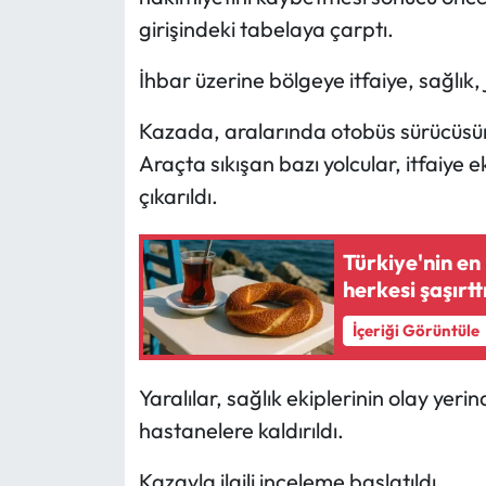
girişindeki tabelaya çarptı.
Mecitözü Haberleri
İhbar üzerine bölgeye itfaiye, sağlık,
Oğuzlar Haberleri
Kazada, aralarında otobüs sürücüsünü
Araçta sıkışan bazı yolcular, itfaiye 
Ortaköy Haberleri
çıkarıldı.
Osmancık Haberleri
Türkiye'nin en 
Otomotiv
herkesi şaşırtt
Resmi İlan
İçeriği Görüntüle
Resmi Reklam
Yaralılar, sağlık ekiplerinin olay yer
hastanelere kaldırıldı.
Sağlık
Kazayla ilgili inceleme başlatıldı.