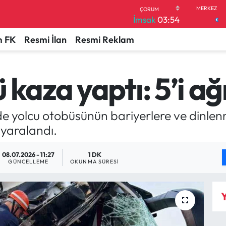
İmsak
03:54
 FK
Resmi İlan
Resmi Reklam
kaza yaptı: 5’i ağı
 yolcu otobüsünün bariyerlere ve dinlenme
 yaralandı.
08.07.2026 - 11:27
1 DK
GÜNCELLEME
OKUNMA SÜRESI
Y