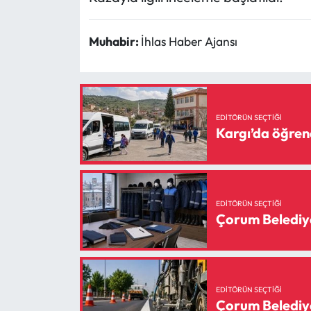
Siyaset
Spor
Muhabir:
İhlas Haber Ajansı
Sungurlu Haberleri
Turizm
EDITÖRÜN SEÇTIĞI
Kargı’da öğrenc
Uğurludağ Haberleri
Yaşam
EDITÖRÜN SEÇTIĞI
Yayla Haber
Çorum Belediyes
Yemek Tarifleri
Yerel Haberler
EDITÖRÜN SEÇTIĞI
Çorum Belediyes