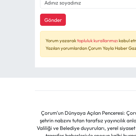
Gönder
Yorum yazarak
topluluk kurallarımızı
kabul et
Yazılan yorumlardan Çorum Yayla Haber Gazet
Çorum'un Dünyaya Açılan Penceresi: Çoru
şehrin nabzını tutan tarafsız yayıncılık an
Valiliği ve Belediye duyuruları, yerel siyas
transfer haberleriyle sporun kalbi burad