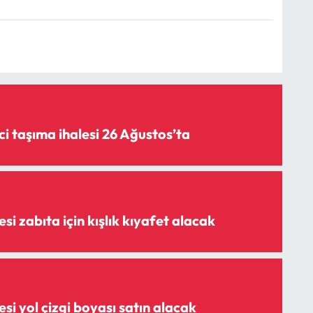
i taşıma ihalesi 26 Ağustos’ta
i zabıta için kışlık kıyafet alacak
i yol çizgi boyası satın alacak