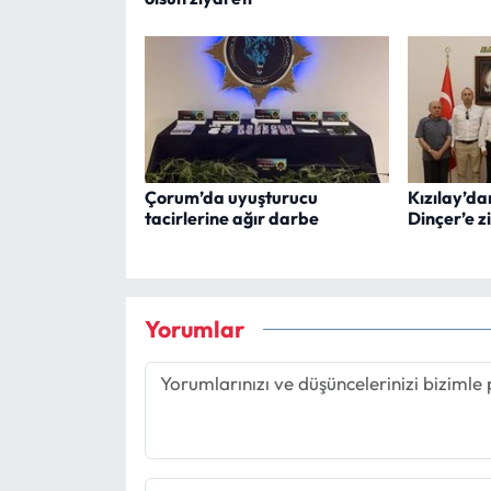
Çorum’da uyuşturucu
Kızılay’
tacirlerine ağır darbe
Dinçer’e z
Yorumlar