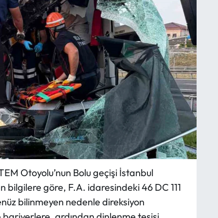
TEM Otoyolu’nun Bolu geçişi İstanbul
 bilgilere göre, F.A. idaresindeki 46 DC 111
enüz bilinmeyen nedenle direksiyon
bariyerlere, ardından dinlenme tesisi