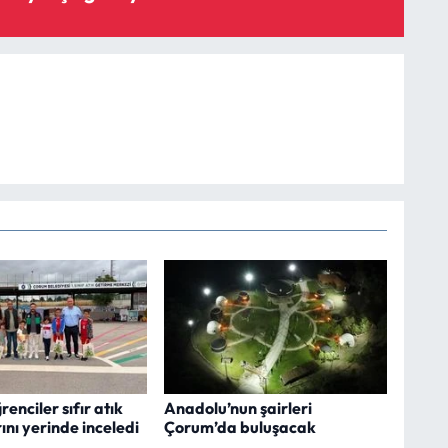
enciler sıfır atık
Anadolu’nun şairleri
ını yerinde inceledi
Çorum’da buluşacak