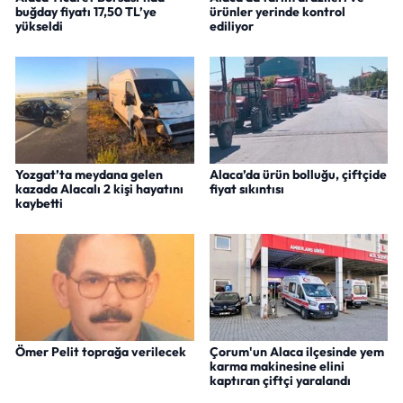
buğday fiyatı 17,50 TL’ye
ürünler yerinde kontrol
yükseldi
ediliyor
Yozgat’ta meydana gelen
Alaca’da ürün bolluğu, çiftçide
kazada Alacalı 2 kişi hayatını
fiyat sıkıntısı
kaybetti
Ömer Pelit toprağa verilecek
Çorum'un Alaca ilçesinde yem
karma makinesine elini
kaptıran çiftçi yaralandı