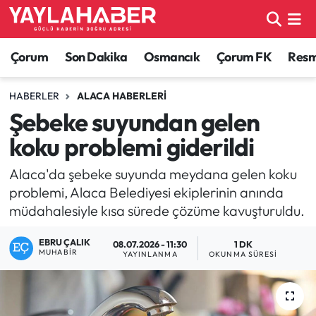
Alaca Haberleri
Çorum Nöbetçi Eczaneler
Çorum
Son Dakika
Osmancık
Çorum FK
Resmi
Bayat Haberleri
Çorum Hava Durumu
HABERLER
ALACA HABERLERI
Şebeke suyundan gelen
Bilgi - Keşfet Haberleri
Çorum Namaz Vakitleri
koku problemi giderildi
Bilim ve Teknoloji
Çorum Trafik Yoğunluk Haritası
Alaca'da şebeke suyunda meydana gelen koku
problemi, Alaca Belediyesi ekiplerinin anında
Boğazkale Haberleri
TFF 1.Lig Puan Durumu ve Fikstür
müdahalesiyle kısa sürede çözüme kavuşturuldu.
Çorum Haberleri
Tüm Manşetler
EBRU ÇALIK
08.07.2026 - 11:30
1 DK
MUHABIR
YAYINLANMA
OKUNMA SÜRESI
Çorum Son Dakika Haberleri
Son Dakika Haberleri
Dodurga Haberleri
Haber Arşivi