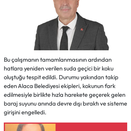
Siyaset
Spor
Sungurlu Haberleri
Turizm
Bu çalışmanın tamamlanmasının ardından
Uğurludağ Haberleri
hatlara yeniden verilen suda geçici bir koku
oluştuğu tespit edildi. Durumu yakından takip
Yaşam
eden Alaca Belediyesi ekipleri, kokunun fark
Yayla Haber
edilmesiyle birlikte hızla harekete geçerek gelen
baraj suyunu anında devre dışı bıraktı ve sisteme
Yemek Tarifleri
girişini engelledi.
Yerel Haberler