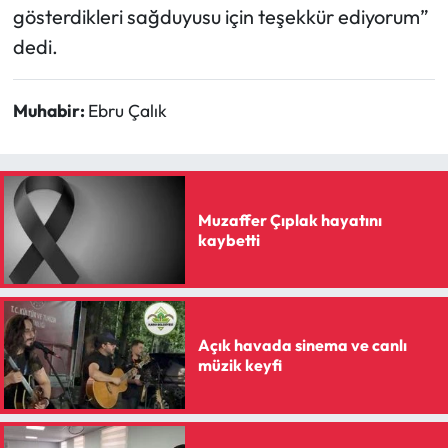
gösterdikleri sağduyusu için teşekkür ediyorum”
dedi.
Muhabir:
Ebru Çalık
Muzaffer Çıplak hayatını
kaybetti
Açık havada sinema ve canlı
müzik keyfi