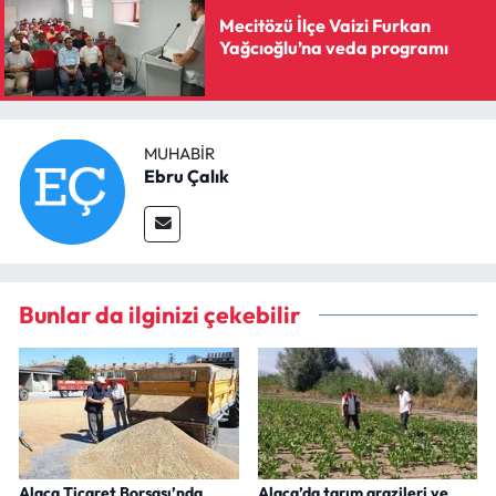
Mecitözü İlçe Vaizi Furkan
Yağcıoğlu’na veda programı
MUHABIR
Ebru Çalık
Bunlar da ilginizi çekebilir
Alaca Ticaret Borsası’nda
Alaca’da tarım arazileri ve