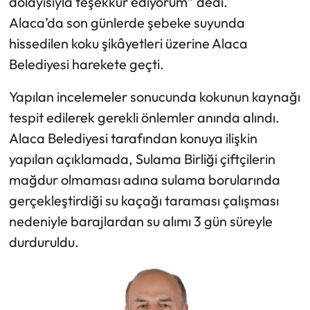
dolayısıyla teşekkür ediyorum” dedi.
Alaca’da son günlerde şebeke suyunda
Mecitözü Haberleri
hissedilen koku şikâyetleri üzerine Alaca
Belediyesi harekete geçti.
Oğuzlar Haberleri
Yapılan incelemeler sonucunda kokunun kaynağı
Ortaköy Haberleri
tespit edilerek gerekli önlemler anında alındı.
Alaca Belediyesi tarafından konuya ilişkin
Osmancık Haberleri
yapılan açıklamada, Sulama Birliği çiftçilerin
Otomotiv
mağdur olmaması adına sulama borularında
gerçekleştirdiği su kaçağı taraması çalışması
Resmi İlan
nedeniyle barajlardan su alımı 3 gün süreyle
durduruldu.
Resmi Reklam
Sağlık