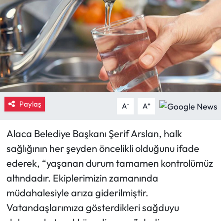
Eğitim
Ekonomi
Güncel
İskilip Haberleri
Paylaş
-
+
A
A
Kargı Haberleri
Alaca Belediye Başkanı Şerif Arslan, halk
Kimdir?
sağlığının her şeyden öncelikli olduğunu ifade
ederek, “yaşanan durum tamamen kontrolümüz
Kültür Sanat
altındadır. Ekiplerimizin zamanında
müdahalesiyle arıza giderilmiştir.
Laçin Haberleri
Vatandaşlarımıza gösterdikleri sağduyu
Magazin