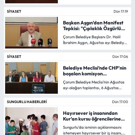
sözünün arkasında olduklarını
belirterek, projenin öncelikle Gençlik
SIYASET
Dün 17:19
Mecitözü Haberleri
ve Spor Bakanlığı desteğiyle hayata
geçirilmesinin hedeflendiğini söyledi.
Başkan Aşgın’dan Manifest
Aşgın, bakanlık desteğinin
Tepkisi: "Çıplaklık Özgürlük
Oğuzlar Haberleri
sağlanamaması halinde sahanın
Değildir!"
Çorum Belediye Başkanı Dr. Halil
belediyenin öz kaynaklarıyla
İbrahim Aşgın, Ağustos ayı Belediye
yapılacağını açıkladı.
Ortaköy Haberleri
Meclisi toplantısında Yeni Parti
Meclis Üyesi Sedat Genç’in Manifest
SIYASET
Dün 17:06
Osmancık Haberleri
gurubunu kastederek kendisine
yönelttiği eleştirilere cevap verdi.
Belediye Meclisi’nde CHP'nin
boşalan komisyon
Otomotiv
üyeliklerine seçim yapıldı
Çorum Belediye Meclisi’nin Ağustos
ayı olağan toplantısı, 6 Ağustos
Resmi İlan
2026 tarihinde Belediye Başkanı Dr.
Halil İbrahim Aşgın başkanlığında
SUNGURLU HABERLERI
Dün 17:00
yeni belediye binasında
Resmi Reklam
gerçekleştirildi.
Hayırsever iş insanından
Kur’an kursu öğrencilerine
Sağlık
dondurma ikramı
Sungurlu’da isminin açıklanmasını
istemeyen hayırsever bir iş insanı,