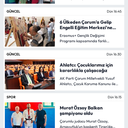
Siyaset
ilçedeki Kur’an kurslarında eğitim
gören öğrencilere dondurma
GÜNCEL
Dün 16:45
ikramında bulundu.
Spor
6 Ülkeden Çorum'a Gelip
Engelli Eğitim Merkezi'ne
Sungurlu Haberleri
Hayran Kaldılar!
Erasmus+ Gençlik Değişimi
Programı kapsamında farklı
Turizm
ülkelerden Çorum’a gelen öğrenciler,
Çorum Belediyesi Engelli Eğitim
GÜNCEL
Dün 16:30
Merkezi’ni ziyaret ederek merkezde
Uğurludağ Haberleri
yürütülen eğitim ve sosyal
Ahlatcı: Çocuklarımız için
faaliyetleri yerinde inceledi.
kararlılıkla çalışacağız
Yaşam
AK Parti Çorum Milletvekili Yusuf
Ahlatcı, Çocuk Koruma Kanunu ile
Yayla Haber
Bazı Kanunlarda Değişiklik
Yapılmasına Dair Kanun Teklifi’nin
SPOR
Dün 16:15
Türkiye Büyük Millet Meclisi Genel
Yemek Tarifleri
Kurulundaki görüşmelerine katıldı.
Murat Özsoy Balkan
şampiyonu oldu
Yerel Haberler
Çorumlu judocu Murat Özsoy,
Arnavutluk’un başkenti Tiran’da