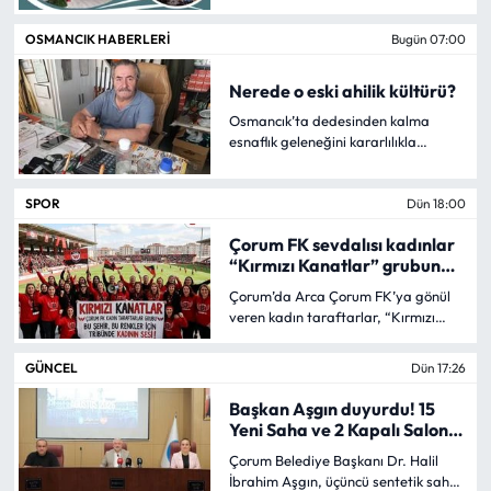
Sağlığı Merkezi’nde görevine
başladı.
Eğitim
OSMANCIK HABERLERI
Bugün 07:00
Nerede o eski ahilik kültürü?
Ekonomi
Osmancık’ta dedesinden kalma
esnaflık geleneğini kararlılıkla
Güncel
sürdüren Ahmet Başkemer,
günümüzde müşteri anlayışının
SPOR
Dün 18:00
İskilip Haberleri
değiştiği gibi esnaflık anlayışının da
değiştiğini belirterek, “artık birçok
Çorum FK sevdalısı kadınlar
kişi 'nasıl daha fazla kazanırım?'
Kargı Haberleri
“Kırmızı Kanatlar” grubunu
düşüncesiyle hareket ediyor. O eski
kurdu
ahilik kültürü giderek kayboluyor.
Çorum’da Arca Çorum FK’ya gönül
Nerede o eski ahilik kültürü?” dedi.
Kimdir?
veren kadın taraftarlar, “Kırmızı
Kanatlar” adıyla yeni bir taraftar
grubu kurdu. Kadınların tribünlerde
GÜNCEL
Dün 17:26
Kültür Sanat
daha fazla yer almasını amaçlayan
grup, kırmızı-siyahlı takıma Süper
Başkan Aşgın duyurdu! 15
Lig’de destek verecek.
Laçin Haberleri
Yeni Saha ve 2 Kapalı Salon
Yolda!
Çorum Belediye Başkanı Dr. Halil
İbrahim Aşgın, üçüncü sentetik saha
Magazin