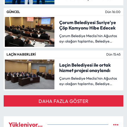
düzenlenen Büyükler ve Veteranlar
Balkan Judo Şampiyonası’nda altın
GÜNCEL
Dün 16:00
madalya kazanarak Balkan
şampiyonu oldu.
Çorum Belediyesi Suriye'ye
Çöp Kamyonu Hibe Edecek
Çorum Belediye Meclisi’nin Ağustos
ayı olağan toplantısı, Belediye
Başkanı Dr. Halil İbrahim Aşgın
başkanlığında yeni belediye
LAÇIN HABERLERI
Dün 15:45
binasında gerçekleştirildi.
Laçin Belediyesi ile ortak
hizmet projesi onaylandı
Çorum Belediye Meclisi’nin Ağustos
ayı olağan toplantısı, Belediye
Başkanı Dr. Halil İbrahim Aşgın
başkanlığında yeni belediye
binasında gerçekleştirildi.
DAHA FAZLA GÖSTER
Yükleniyor...