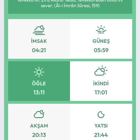
sever. (Âl-i İmrân Sûresi, 159)
Eğitim
Ekonomi
İMSAK
GÜNEŞ
Güncel
04:21
05:59
İskilip Haberleri
Kargı Haberleri
ÖĞLE
İKINDI
Kimdir?
13:11
17:01
Kültür Sanat
Laçin Haberleri
AKŞAM
YATSI
20:13
21:44
Magazin