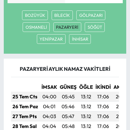
Mecitözü Haberleri
BOZÜYÜK
BİLECİK
GÖLPAZARI
OSMANELİ
PAZARYERİ
SÖĞÜT
Oğuzlar Haberleri
YENİPAZAR
İNHİSAR
Ortaköy Haberleri
Osmancık Haberleri
PAZARYERİ AYLIK NAMAZ VAKITLERI
Otomotiv
İMSAK
GÜNEŞ
ÖĞLE
İKINDI
AKŞA
Resmi İlan
25 Tem Cts
04:00
05:45
13:12
17:06
20:29
Resmi Reklam
26 Tem Paz
04:01
05:46
13:12
17:06
20:28
27 Tem Pts
04:03
05:47
13:12
17:06
20:27
Sağlık
28 Tem Sal
04:04
05:48
13:12
17:06
20:26