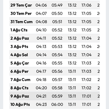
Siyaset
29 Tem Çar
04:06
05:49
13:12
17:06
20:25
30 Tem Per
04:07
05:50
13:12
17:05
20:24
Spor
31 Tem Cum
04:08
05:51
13:12
17:05
20:23
Sungurlu Haberleri
1 Ağu Cts
04:10
05:52
13:12
17:05
20:22
2 Ağu Paz
04:11
05:52
13:12
17:04
20:21
Turizm
3 Ağu Pts
04:13
05:53
13:12
17:04
20:20
Uğurludağ Haberleri
4 Ağu Sal
04:14
05:54
13:12
17:04
20:19
5 Ağu Çar
04:16
05:55
13:12
17:03
20:18
Yaşam
6 Ağu Per
04:17
05:56
13:11
17:03
20:17
Yayla Haber
7 Ağu Cum
04:18
05:57
13:11
17:02
20:15
8 Ağu Cts
04:20
05:58
13:11
17:02
20:14
Yemek Tarifleri
9 Ağu Paz
04:21
05:59
13:11
17:01
20:13
Yerel Haberler
10 Ağu Pts
04:23
06:00
13:11
17:01
20:12