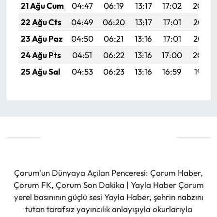
21 Ağu Cum
04:47
06:19
13:17
17:02
20:04
22 Ağu Cts
04:49
06:20
13:17
17:01
20:03
23 Ağu Paz
04:50
06:21
13:16
17:01
20:02
24 Ağu Pts
04:51
06:22
13:16
17:00
20:00
25 Ağu Sal
04:53
06:23
13:16
16:59
19:59
Çorum'un Dünyaya Açılan Penceresi: Çorum Haber,
Çorum FK, Çorum Son Dakika | Yayla Haber Çorum
yerel basınının güçlü sesi Yayla Haber, şehrin nabzını
tutan tarafsız yayıncılık anlayışıyla okurlarıyla