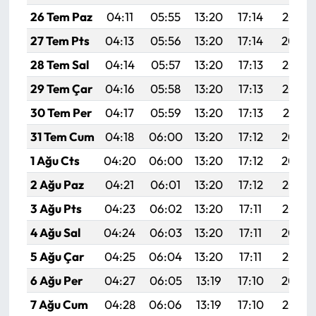
Siyaset
26 Tem Paz
04:11
05:55
13:20
17:14
20:35
Spor
27 Tem Pts
04:13
05:56
13:20
17:14
20:34
28 Tem Sal
04:14
05:57
13:20
17:13
20:33
Sungurlu Haberleri
29 Tem Çar
04:16
05:58
13:20
17:13
20:32
Turizm
30 Tem Per
04:17
05:59
13:20
17:13
20:31
31 Tem Cum
04:18
06:00
13:20
17:12
20:30
Uğurludağ Haberleri
1 Ağu Cts
04:20
06:00
13:20
17:12
20:29
Yaşam
2 Ağu Paz
04:21
06:01
13:20
17:12
20:28
3 Ağu Pts
04:23
06:02
13:20
17:11
20:27
Yayla Haber
4 Ağu Sal
04:24
06:03
13:20
17:11
20:26
Yemek Tarifleri
5 Ağu Çar
04:25
06:04
13:20
17:11
20:25
6 Ağu Per
04:27
06:05
13:19
17:10
20:24
Yerel Haberler
7 Ağu Cum
04:28
06:06
13:19
17:10
20:23